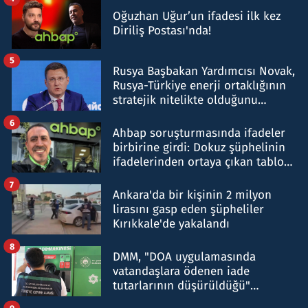
Oğuzhan Uğur’un ifadesi ilk kez
Diriliş Postası'nda!
5
Rusya Başbakan Yardımcısı Novak,
Rusya-Türkiye enerji ortaklığının
stratejik nitelikte olduğunu
belirtti
6
Ahbap soruşturmasında ifadeler
birbirine girdi: Dokuz şüphelinin
ifadelerinden ortaya çıkan tablo
şok etti
7
Ankara'da bir kişinin 2 milyon
lirasını gasp eden şüpheliler
Kırıkkale'de yakalandı
8
DMM, "DOA uygulamasında
vatandaşlara ödenen iade
tutarlarının düşürüldüğü"
iddiasını yalanladı
9