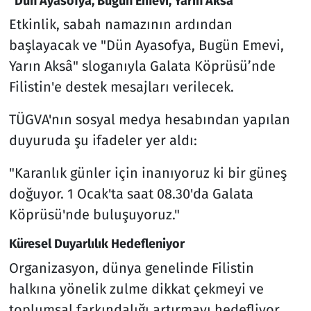
"Dün Ayasofya, Bugün Emevi, Yarın Aksâ"
Etkinlik, sabah namazının ardından
başlayacak ve "Dün Ayasofya, Bugün Emevi,
Yarın Aksâ" sloganıyla Galata Köprüsü’nde
Filistin'e destek mesajları verilecek.
TÜGVA'nın sosyal medya hesabından yapılan
duyuruda şu ifadeler yer aldı:
"Karanlık günler için inanıyoruz ki bir güneş
doğuyor. 1 Ocak'ta saat 08.30'da Galata
Köprüsü'nde buluşuyoruz."
Küresel Duyarlılık Hedefleniyor
Organizasyon, dünya genelinde Filistin
halkına yönelik zulme dikkat çekmeyi ve
toplumsal farkındalığı artırmayı hedefliyor.