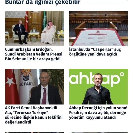
Bunlar da ilginizi çekebilir
Cumhurbaşkanı Erdoğan,
İstanbul'da "Casperlar" suç
Suudi Arabistan Veliaht Prensi
örgütüne yeni dava açıldı
Bin Selman ile bir araya geldi
AK Parti Genel Başkanvekili
Ahbap Derneği için yolun sonu!
Ala, "Terörsüz Türkiye"
Fesih için dava açıldı, derneğe
sürecine ilişkin kanun teklifini
yönetim kayyumu atandı
değerlendirdi