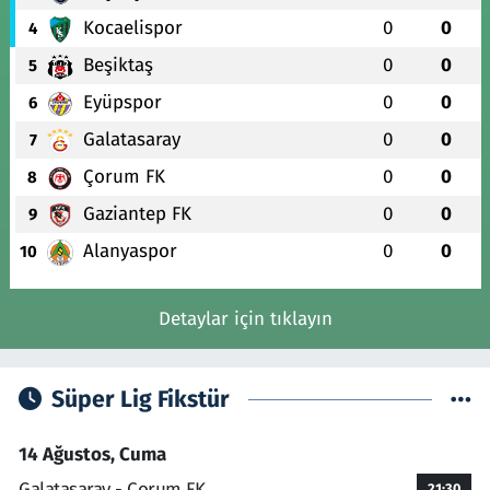
Kocaelispor
0
0
4
Beşiktaş
0
0
5
Eyüpspor
0
0
6
Galatasaray
0
0
7
Çorum FK
0
0
8
Gaziantep FK
0
0
9
Alanyaspor
0
0
10
Detaylar için tıklayın
Süper Lig Fikstür
14 Ağustos, Cuma
Galatasaray - Çorum FK
21:30