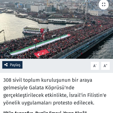
Resmi İlanlar
Rüya Tabirleri
Sağlık
Savunma Sanayi
Seçim 2023
Paylaş
-
+
A
A
Spor
308 sivil toplum kuruluşunun bir araya
gelmesiyle Galata Köprüsü'nde
Teknoloji ve Bilim
gerçekleştirilecek etkinlikte, İsrail'in Filistin'e
Televizyon
yönelik uygulamaları protesto edilecek.