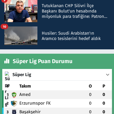
Tutuklanan CHP Silivri İlçe
Başkanı Bulut'un hesabında
milyonluk para trafiğine: Patron
talimat verdi, ben gönderdim
10
Husiler: Suudi Arabistan'ın
Aramco tesislerini hedef aldık
Süper Lig Puan Durumu
Süper Lig
#
Takım
O
P
Amed
0
0
1
Erzurumspor FK
0
0
2
Başakşehir
0
0
3