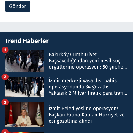
Gönder
Trend Haberler
1
Bakırköy Cumhuriyet
Başsavcılığı'ndan yeni nesil suç
örgütlerine operasyon: 50 şüpheli
hakkında gözaltı kararı
2
İzmir merkezli yasa dışı bahis
operasyonunda 34 gözaltı:
Yaklaşık 2 Milyar liralık para trafiği
tespit edildi
3
İzmit Belediyesi'ne operasyon!
Başkan Fatma Kaplan Hürriyet ve
eşi gözaltına alındı
4