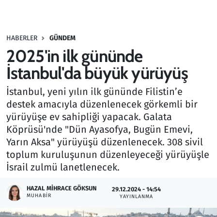
Gündem
HABERLER
GÜNDEM
Haber
2025'in ilk gününde
Kültür Sanat
İstanbul'da büyük yürüyüş
İstanbul, yeni yılın ilk gününde Filistin’e
Kurumsal Haberler
destek amacıyla düzenlenecek görkemli bir
yürüyüşe ev sahipliği yapacak. Galata
Lezzet Durağı
Köprüsü'nde "Dün Ayasofya, Bugün Emevi,
Memur ve Kamu
Yarın Aksa" yürüyüşü düzenlenecek. 308 sivil
toplum kuruluşunun düzenleyeceği yürüyüşle
Otomobil
İsrail zulmü lanetlenecek.
HAZAL MIHRACE GÖKSUN
Oyun
29.12.2024 - 14:54
MUHABIR
YAYINLANMA
Ramazan