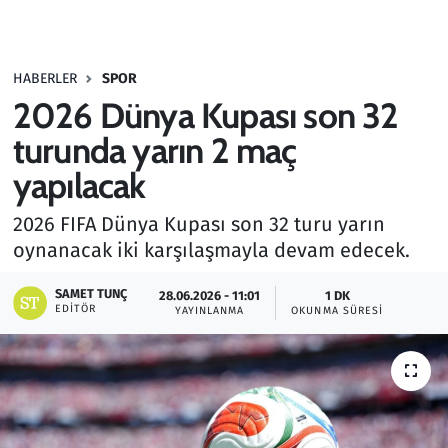
Gündem
HABERLER
SPOR
Haber
2026 Dünya Kupası son 32
Kültür Sanat
turunda yarın 2 maç
yapılacak
Kurumsal Haberler
2026 FIFA Dünya Kupası son 32 turu yarın
Lezzet Durağı
oynanacak iki karşılaşmayla devam edecek.
Memur ve Kamu
SAMET TUNÇ
28.06.2026 - 11:01
1 DK
EDITÖR
YAYINLANMA
OKUNMA SÜRESI
Otomobil
Oyun
Ramazan