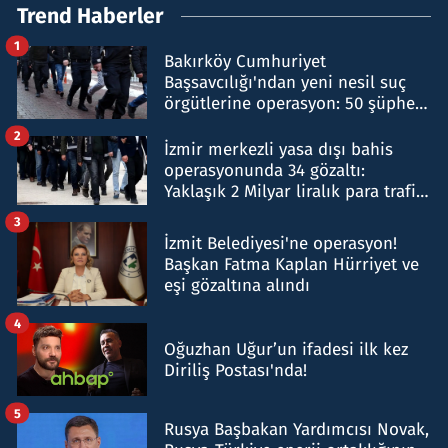
Trend Haberler
1
Bakırköy Cumhuriyet
Başsavcılığı'ndan yeni nesil suç
örgütlerine operasyon: 50 şüpheli
hakkında gözaltı kararı
2
İzmir merkezli yasa dışı bahis
operasyonunda 34 gözaltı:
Yaklaşık 2 Milyar liralık para trafiği
tespit edildi
3
İzmit Belediyesi'ne operasyon!
Başkan Fatma Kaplan Hürriyet ve
eşi gözaltına alındı
4
Oğuzhan Uğur’un ifadesi ilk kez
Diriliş Postası'nda!
5
Rusya Başbakan Yardımcısı Novak,