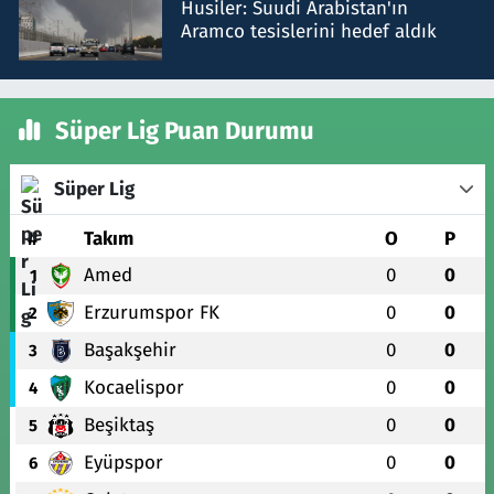
Husiler: Suudi Arabistan'ın
Aramco tesislerini hedef aldık
Süper Lig Puan Durumu
Süper Lig
#
Takım
O
P
Amed
0
0
1
Erzurumspor FK
0
0
2
Başakşehir
0
0
3
Kocaelispor
0
0
4
Beşiktaş
0
0
5
Eyüpspor
0
0
6