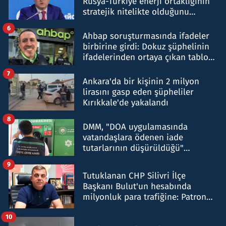
Rusya-Türkiye enerji ortaklığının
stratejik nitelikte olduğunu
belirtti
6
Ahbap soruşturmasında ifadeler
birbirine girdi: Dokuz şüphelinin
ifadelerinden ortaya çıkan tablo
şok etti
7
Ankara'da bir kişinin 2 milyon
lirasını gasp eden şüpheliler
Kırıkkale'de yakalandı
8
DMM, "DOA uygulamasında
vatandaşlara ödenen iade
tutarlarının düşürüldüğü"
iddiasını yalanladı
9
Tutuklanan CHP Silivri İlçe
Başkanı Bulut'un hesabında
milyonluk para trafiğine: Patron
talimat verdi, ben gönderdim
10