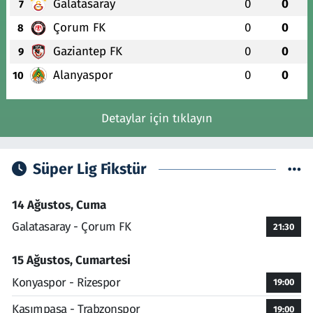
Galatasaray
0
0
7
Çorum FK
0
0
8
Gaziantep FK
0
0
9
Alanyaspor
0
0
10
Detaylar için tıklayın
Süper Lig Fikstür
14 Ağustos, Cuma
Galatasaray - Çorum FK
21:30
15 Ağustos, Cumartesi
Konyaspor - Rizespor
19:00
Kasımpaşa - Trabzonspor
19:00