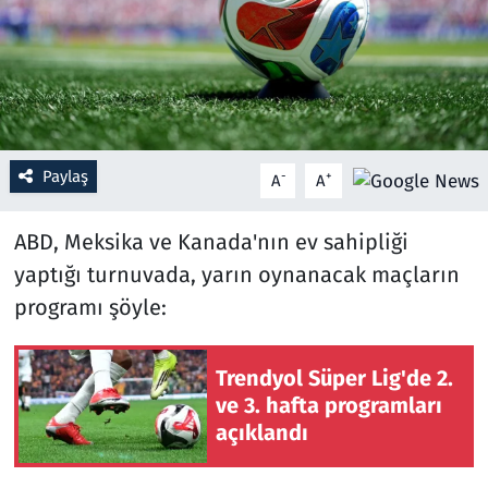
Resmi İlanlar
Rüya Tabirleri
Sağlık
Paylaş
-
+
A
A
Savunma Sanayi
ABD, Meksika ve Kanada'nın ev sahipliği
yaptığı turnuvada, yarın oynanacak maçların
Seçim 2023
programı şöyle:
Spor
Trendyol Süper Lig'de 2.
Teknoloji ve Bilim
ve 3. hafta programları
açıklandı
Televizyon