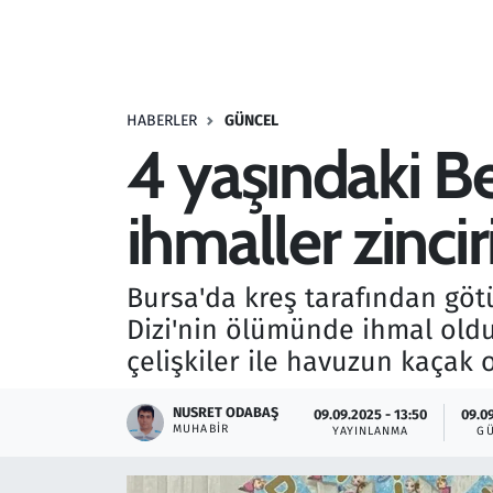
Resmi İlanlar
Rüya Tabirleri
HABERLER
GÜNCEL
4 yaşındaki Be
Sağlık
ihmaller zinciri
Savunma Sanayi
Seçim 2023
Bursa'da kreş tarafından göt
Dizi'nin ölümünde ihmal olduğ
Spor
çelişkiler ile havuzun kaçak 
Teknoloji ve Bilim
NUSRET ODABAŞ
09.09.2025 - 13:50
09.09
MUHABIR
YAYINLANMA
G
Televizyon