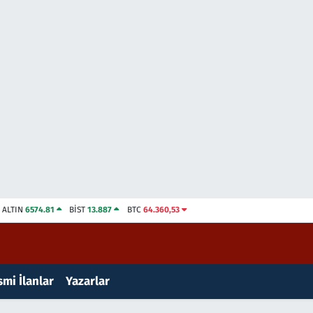
ALTIN
6574.81
BİST
13.887
BTC
64.360,53
mi İlanlar
Yazarlar