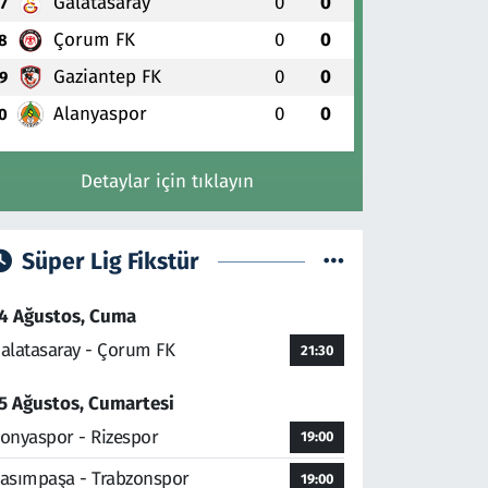
Galatasaray
0
0
7
Çorum FK
0
0
8
Gaziantep FK
0
0
9
Alanyaspor
0
0
0
Detaylar için tıklayın
Süper Lig Fikstür
4 Ağustos, Cuma
alatasaray - Çorum FK
21:30
5 Ağustos, Cumartesi
onyaspor - Rizespor
19:00
asımpaşa - Trabzonspor
19:00