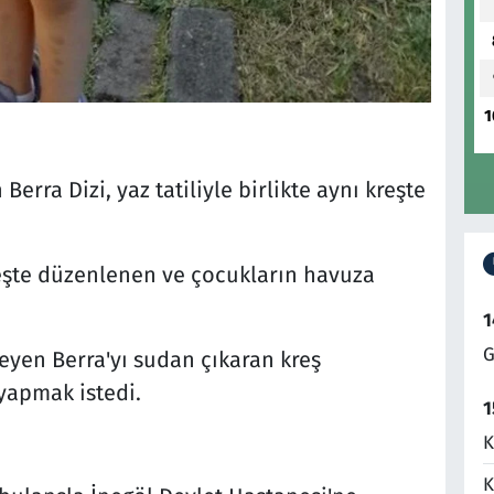
1
Berra Dizi, yaz tatiliyle birlikte aynı kreşte
reşte düzenlenen ve çocukların havuza
1
G
eyen Berra'yı sudan çıkaran kreş
yapmak istedi.
1
K
K