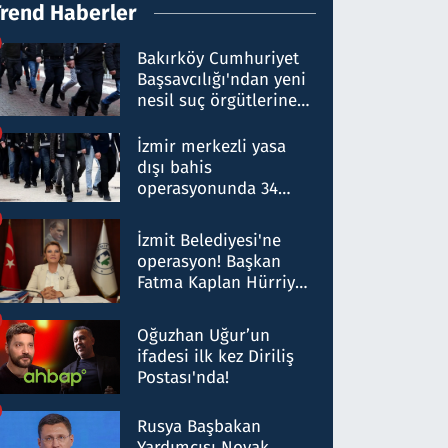
Trend Haberler
Bakırköy Cumhuriyet
Başsavcılığı'ndan yeni
nesil suç örgütlerine
operasyon: 50 şüpheli
hakkında gözaltı kararı
İzmir merkezli yasa
dışı bahis
operasyonunda 34
gözaltı: Yaklaşık 2
Milyar liralık para
İzmit Belediyesi'ne
trafiği tespit edildi
operasyon! Başkan
Fatma Kaplan Hürriyet
ve eşi gözaltına alındı
Oğuzhan Uğur’un
ifadesi ilk kez Diriliş
Postası'nda!
Rusya Başbakan
Yardımcısı Novak,