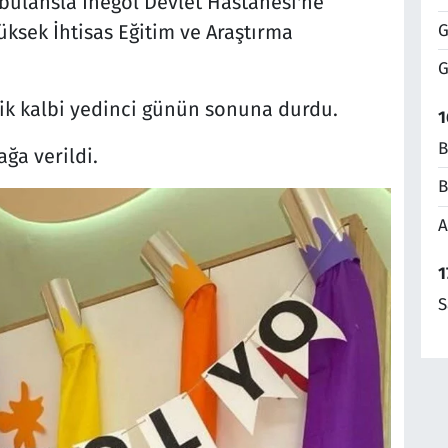
bulansla İnegöl Devlet Hastanesi'ne
G
üksek İhtisas Eğitim ve Araştırma
G
ik kalbi yedinci günün sonuna durdu.
1
B
ağa verildi.
B
A
1
S