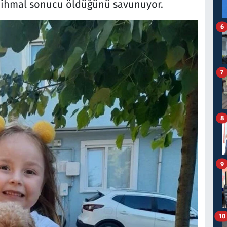
ının ihmal sonucu öldüğünü savunuyor.
6
7
8
9
10