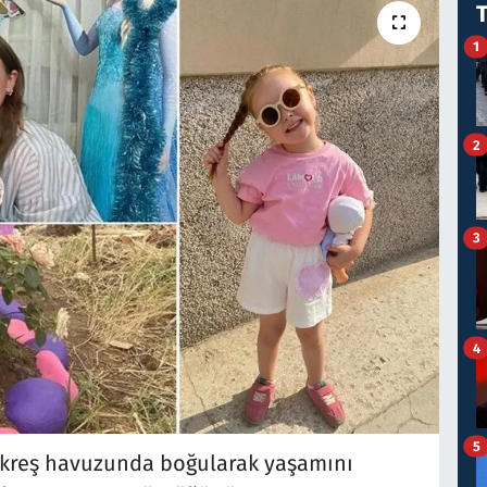
1
2
3
4
5
n kreş havuzunda boğularak yaşamını