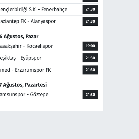
ençlerbirliği S.K. - Fenerbahçe
21:30
aziantep FK - Alanyaspor
21:30
6 Ağustos, Pazar
aşakşehir - Kocaelispor
19:00
eşiktaş - Eyüpspor
21:30
med - Erzurumspor FK
21:30
7 Ağustos, Pazartesi
amsunspor - Göztepe
21:30