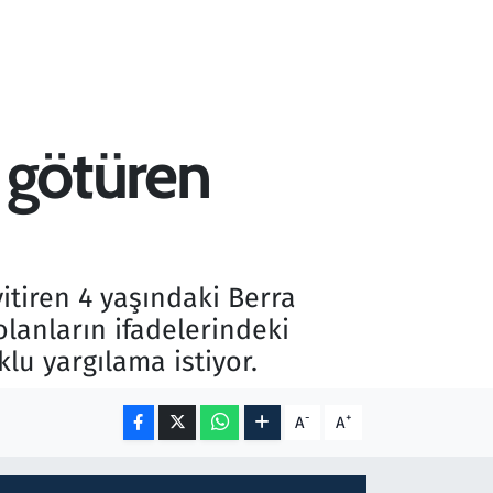
e götüren
tiren 4 yaşındaki Berra
lanların ifadelerindeki
lu yargılama istiyor.
-
+
A
A