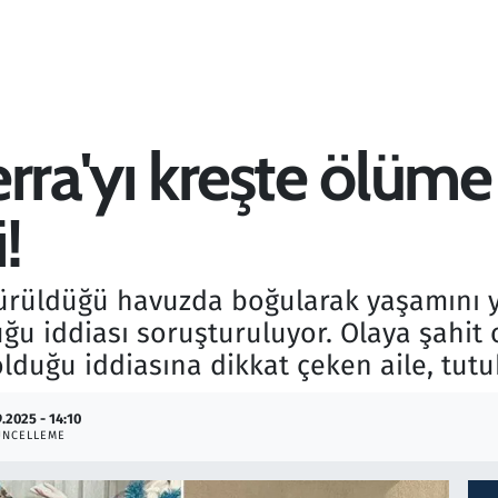
rra'yı kreşte ölüm
!
ürüldüğü havuzda boğularak yaşamını yi
u iddiası soruşturuluyor. Olaya şahit o
olduğu iddiasına dikkat çeken aile, tutuk
.2025 - 14:10
ÜNCELLEME