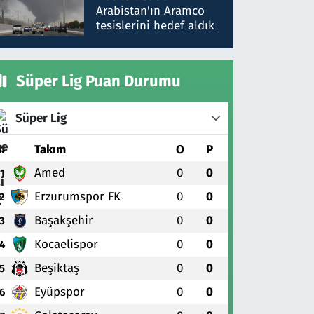
gönderdim
Arabistan'ın Aramco
tesislerini hedef aldık
Süper Lig Puan Durumu
Süper Lig
#
Takım
O
P
Amed
0
0
1
Erzurumspor FK
0
0
2
Başakşehir
0
0
3
Kocaelispor
0
0
4
Beşiktaş
0
0
5
Eyüpspor
0
0
6