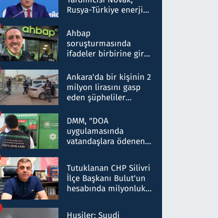
Rusya-Türkiye enerji
ortaklığının stratejik
nitelikte olduğunu
Ahbap
belirtti
soruşturmasında
ifadeler birbirine girdi:
Dokuz şüphelinin
ifadelerinden ortaya
Ankara'da bir kişinin 2
çıkan tablo şok etti
milyon lirasını gasp
eden şüpheliler
Kırıkkale'de yakalandı
DMM, "DOA
uygulamasında
vatandaşlara ödenen
iade tutarlarının
düşürüldüğü" iddiasını
Tutuklanan CHP Silivri
yalanladı
İlçe Başkanı Bulut'un
hesabında milyonluk
para trafiğine: Patron
talimat verdi, ben
Husiler: Suudi