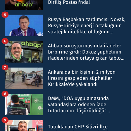
Diriliş Postası'nda!
5
Rusya Başbakan Yardımcısı Novak,
Rusya-Türkiye enerji ortaklığının
stratejik nitelikte olduğunu
belirtti
6
Ahbap soruşturmasında ifadeler
birbirine girdi: Dokuz şüphelinin
ifadelerinden ortaya çıkan tablo
şok etti
7
Ankara'da bir kişinin 2 milyon
lirasını gasp eden şüpheliler
Kırıkkale'de yakalandı
8
DMM, "DOA uygulamasında
vatandaşlara ödenen iade
tutarlarının düşürüldüğü"
iddiasını yalanladı
9
Tutuklanan CHP Silivri İlçe