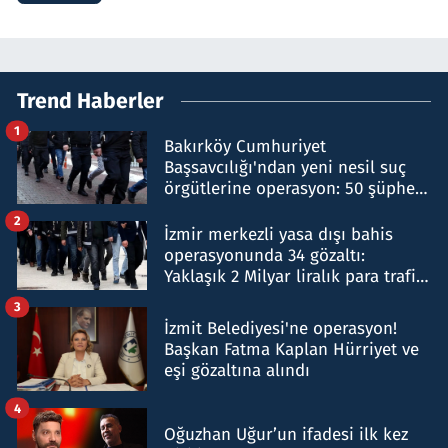
Trend Haberler
1
Bakırköy Cumhuriyet
Başsavcılığı'ndan yeni nesil suç
örgütlerine operasyon: 50 şüpheli
hakkında gözaltı kararı
2
İzmir merkezli yasa dışı bahis
operasyonunda 34 gözaltı:
Yaklaşık 2 Milyar liralık para trafiği
tespit edildi
3
İzmit Belediyesi'ne operasyon!
Başkan Fatma Kaplan Hürriyet ve
eşi gözaltına alındı
4
Oğuzhan Uğur’un ifadesi ilk kez