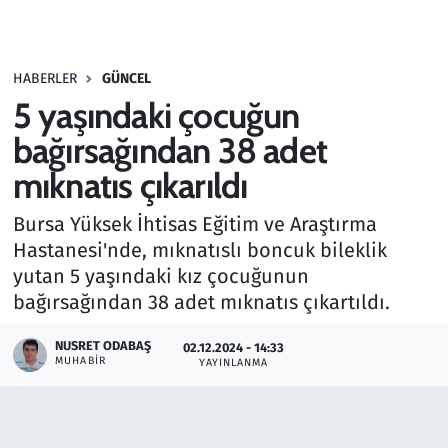
Gündem
HABERLER
GÜNCEL
Haber
5 yaşındaki çocuğun
Kültür Sanat
bağırsağından 38 adet
mıknatıs çıkarıldı
Kurumsal Haberler
Bursa Yüksek İhtisas Eğitim ve Araştırma
Lezzet Durağı
Hastanesi'nde, mıknatıslı boncuk bileklik
yutan 5 yaşındaki kız çocuğunun
Memur ve Kamu
bağırsağından 38 adet mıknatıs çıkartıldı.
Otomobil
NUSRET ODABAŞ
02.12.2024 - 14:33
MUHABIR
YAYINLANMA
Oyun
Ramazan