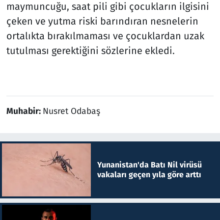
maymuncuğu, saat pili gibi çocukların ilgisini
çeken ve yutma riski barındıran nesnelerin
ortalıkta bırakılmaması ve çocuklardan uzak
tutulması gerektiğini sözlerine ekledi.
Muhabir:
Nusret Odabaş
Yunanistan'da Batı Nil virüsü
vakaları geçen yıla göre arttı