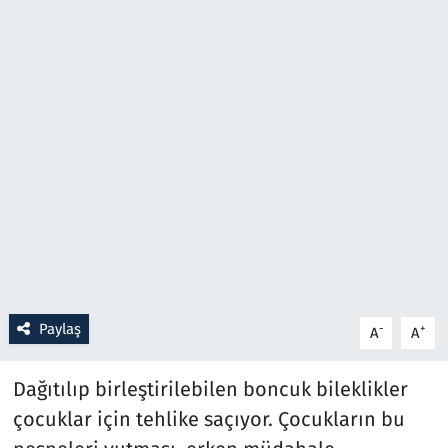
Resmi İlanlar
Rüya Tabirleri
Sağlık
Savunma Sanayi
Seçim 2023
Spor
Paylaş
-
+
A
A
Teknoloji ve Bilim
Dağıtılıp birleştirilebilen boncuk bileklikler
Televizyon
çocuklar için tehlike saçıyor. Çocukların bu