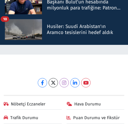
Başkanı Bulut'un hesabında
milyonluk para trafiğine: Patron
talimat verdi, ben gönderdim
10
Husiler: Suudi Arabistan'ın
Aramco tesislerini hedef aldık
Nöbetçi Eczaneler
Hava Durumu
Trafik Durumu
Puan Durumu ve Fikstür