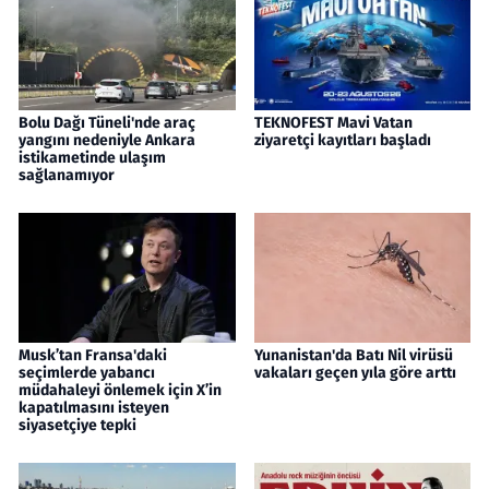
Bolu Dağı Tüneli'nde araç
TEKNOFEST Mavi Vatan
yangını nedeniyle Ankara
ziyaretçi kayıtları başladı
istikametinde ulaşım
sağlanamıyor
Musk’tan Fransa'daki
Yunanistan'da Batı Nil virüsü
seçimlerde yabancı
vakaları geçen yıla göre arttı
müdahaleyi önlemek için X’in
kapatılmasını isteyen
siyasetçiye tepki