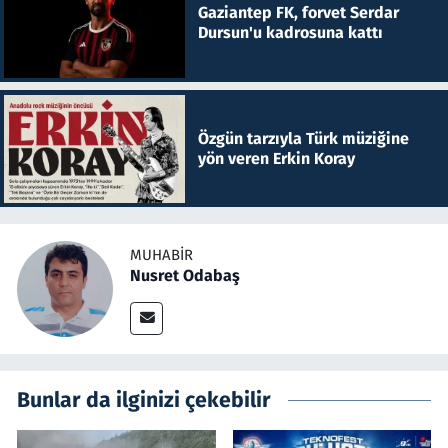
Gaziantep FK, forvet Serdar
Dursun'u kadrosuna kattı
Özgün tarzıyla Türk müziğine
yön veren Erkin Koray
MUHABIR
Nusret Odabaş
Bunlar da ilginizi çekebilir