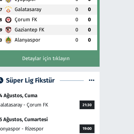
Galatasaray
0
0
7
Çorum FK
0
0
8
Gaziantep FK
0
0
9
Alanyaspor
0
0
0
Detaylar için tıklayın
Süper Lig Fikstür
4 Ağustos, Cuma
alatasaray - Çorum FK
21:30
5 Ağustos, Cumartesi
onyaspor - Rizespor
19:00