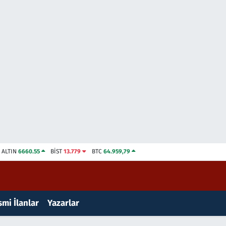
ALTIN
6660.55
BİST
13.779
BTC
64.959,79
mi İlanlar
Yazarlar