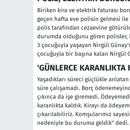
Biriken kira ve elektrik faturası bo
geçen hafta eve polisin gelmesi il
polis tarafından cezaevine götürüld
durumda olduğunu gören polisler, ke
3 çocuğuyla yaşayan Nirgül Günay'ı
çocuğuyla bir başına kalan Nirgül G
'GÜNLERCE KARANLIKTA 
Yaşadıkları süreci güçlükle anlatan
süre çalışamadı. Borç ödenemeyince
çıkınca da işe giremedi. Ödeyemediğ
karanlıkta kaldık. Kirayı da ödeye
çıkarılabiliriz. Komşularımız sayes
nedeniyle bu duruma geldik" dedi.