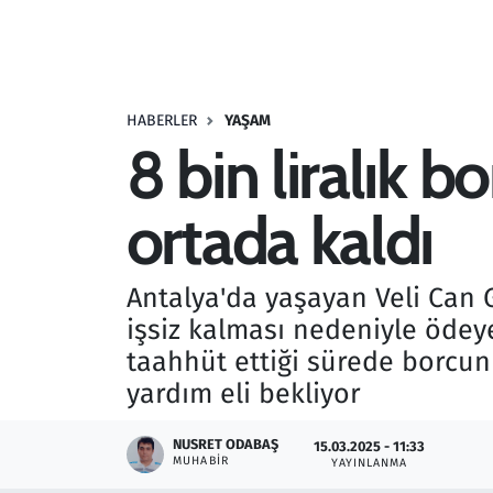
Resmi İlanlar
Rüya Tabirleri
HABERLER
YAŞAM
8 bin liralık b
Sağlık
ortada kaldı
Savunma Sanayi
Seçim 2023
Antalya'da yaşayan Veli Can G
işsiz kalması nedeniyle ödeye
Spor
taahhüt ettiği sürede borcun
Teknoloji ve Bilim
yardım eli bekliyor
Televizyon
NUSRET ODABAŞ
15.03.2025 - 11:33
MUHABIR
YAYINLANMA