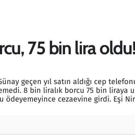
orcu, 75 bin lira old
ünay geçen yıl satın aldığı cep telefonu
medi. 8 bin liralık borcu 75 bin liraya u
u ödeyemeyince cezaevine girdi. Eşi Ni