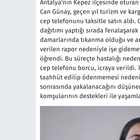
Antalya'nın Kepez ilçesinde oturan 
Can Günay, geçen yıl turizm ve kargo
cep telefonunu taksitle satın aldı
dağıtımı yaptığı sırada fenalaşara
damarlarında tıkanma olduğu ve anji
verilen rapor nedeniyle işe gideme
öğrendi. Bu süreçte hastalığı neden
cep telefonu borcu, icraya verildi.
taahhüt edilip ödenmemesi nedeniy
sonrasında yakalanacağını düşünerek
komşularının destekleri ile yaşaml