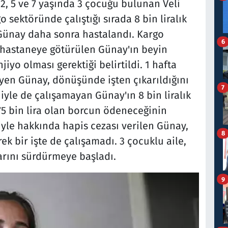
2, 5 ve 7 yaşında 3 çocuğu bulunan Veli
 sektöründe çalıştığı sırada 8 bin liralık
. Günay daha sonra hastalandı. Kargo
6
k hastaneye götürülen Günay'ın beyin
yo olması gerektiği belirtildi. 1 hafta
yen Günay, dönüşünde işten çıkarıldığını
7
iyle de çalışamayan Günay'ın 8 bin liralık
 75 bin lira olan borcun ödeneceğinin
le hakkında hapis cezası verilen Günay,
8
 bir işte de çalışamadı. 3 çocuklu aile,
arını sürdürmeye başladı.
9