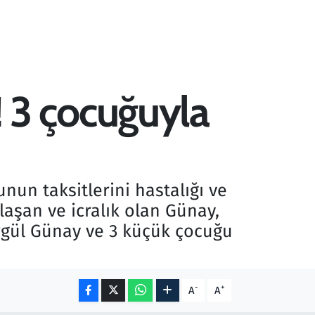
u! 3 çocuğuyla
nun taksitlerini hastalığı ve
laşan ve icralık olan Günay,
rgül Günay ve 3 küçük çocuğu
-
+
A
A