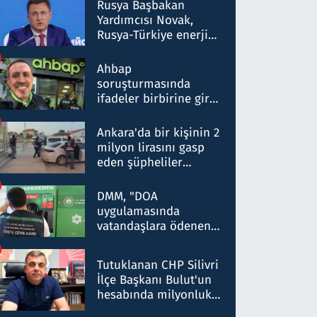
Rusya Başbakan
Yardımcısı Novak,
Rusya-Türkiye enerji
ortaklığının stratejik
nitelikte olduğunu
Ahbap
belirtti
soruşturmasında
ifadeler birbirine girdi:
Dokuz şüphelinin
ifadelerinden ortaya
Ankara'da bir kişinin 2
çıkan tablo şok etti
milyon lirasını gasp
eden şüpheliler
Kırıkkale'de yakalandı
DMM, "DOA
uygulamasında
vatandaşlara ödenen
iade tutarlarının
düşürüldüğü" iddiasını
Tutuklanan CHP Silivri
yalanladı
İlçe Başkanı Bulut'un
hesabında milyonluk
para trafiğine: Patron