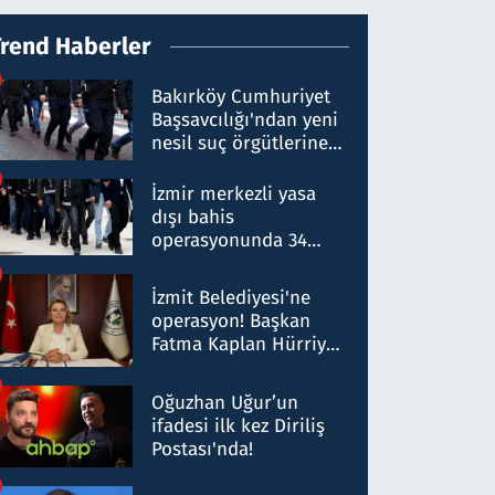
Trend Haberler
Bakırköy Cumhuriyet
Başsavcılığı'ndan yeni
nesil suç örgütlerine
operasyon: 50 şüpheli
hakkında gözaltı kararı
İzmir merkezli yasa
dışı bahis
operasyonunda 34
gözaltı: Yaklaşık 2
Milyar liralık para
İzmit Belediyesi'ne
trafiği tespit edildi
operasyon! Başkan
Fatma Kaplan Hürriyet
ve eşi gözaltına alındı
Oğuzhan Uğur’un
ifadesi ilk kez Diriliş
Postası'nda!