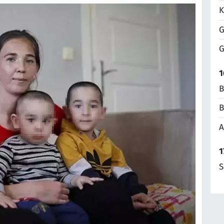
K
G
G
1
B
B
A
1
S