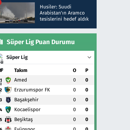
talimat verdi, ben
Husiler: Suudi
gönderdim
Arabistan'ın Aramco
tesislerini hedef aldık
Süper Lig Puan Durumu
Süper Lig
#
Takım
O
P
Amed
0
0
1
Erzurumspor FK
0
0
2
Başakşehir
0
0
3
Kocaelispor
0
0
4
Beşiktaş
0
0
5
Eyüpspor
0
0
6