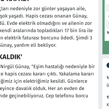
rçları nedeniyle zor günler yaşayan aile,
e şok yaşadı. Hapis cezası onanan Günay,
ü. Evde elektrik olmadığını ve ailenin zor
ndi aralarında topladıkları 17 bin lira ile
1
n elektrik faturası borcunu ödedi. Şimdi 3
ünay, yardım eli bekliyor.
KALDIK'
 Nirgül Günay, "Eşim hastalığı nedeniyle bir
 hapis cezası kararı çıktı. Yakalama kararı
1
imiz için elektriğimiz kesildi. Günlerce
G
meyince davalık olduk. Her an evden de
inde geçinebiliyoruz. Cep telefonu borcu
1
K