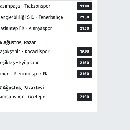
asımpaşa - Trabzonspor
19:00
ençlerbirliği S.K. - Fenerbahçe
21:30
aziantep FK - Alanyaspor
21:30
6 Ağustos, Pazar
aşakşehir - Kocaelispor
19:00
eşiktaş - Eyüpspor
21:30
med - Erzurumspor FK
21:30
7 Ağustos, Pazartesi
amsunspor - Göztepe
21:30