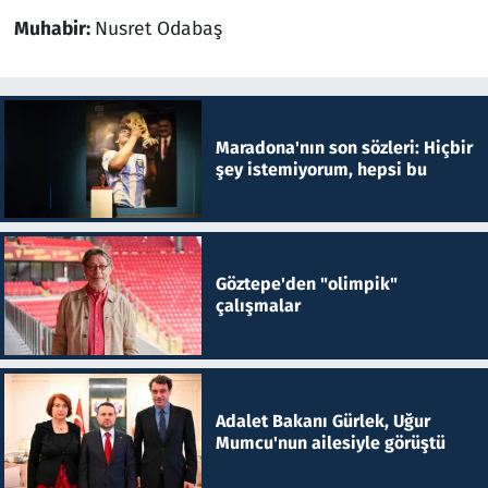
Muhabir:
Nusret Odabaş
Maradona'nın son sözleri: Hiçbir
şey istemiyorum, hepsi bu
Göztepe'den "olimpik"
çalışmalar
Adalet Bakanı Gürlek, Uğur
Mumcu'nun ailesiyle görüştü