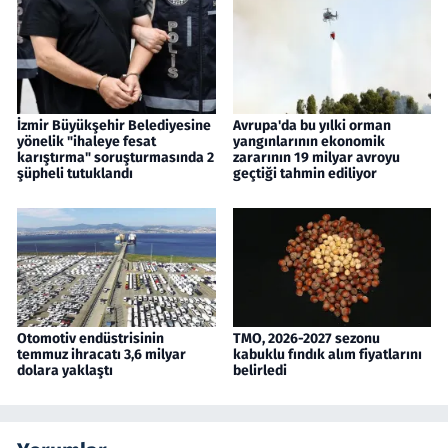
İzmir Büyükşehir Belediyesine
Avrupa'da bu yılki orman
yönelik "ihaleye fesat
yangınlarının ekonomik
karıştırma" soruşturmasında 2
zararının 19 milyar avroyu
şüpheli tutuklandı
geçtiği tahmin ediliyor
Otomotiv endüstrisinin
TMO, 2026-2027 sezonu
temmuz ihracatı 3,6 milyar
kabuklu fındık alım fiyatlarını
dolara yaklaştı
belirledi