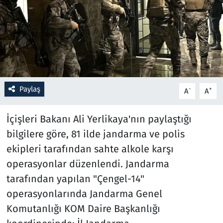
Resmi İlanlar
Rüya Tabirleri
Sağlık
Paylaş
-
+
A
A
Savunma Sanayi
İçişleri Bakanı Ali Yerlikaya'nın paylaştığı
Seçim 2023
bilgilere göre, 81 ilde jandarma ve polis
ekipleri tarafından sahte alkole karşı
Spor
operasyonlar düzenlendi. Jandarma
Teknoloji ve Bilim
tarafından yapılan "Çengel-14"
operasyonlarında Jandarma Genel
Televizyon
Komutanlığı KOM Daire Başkanlığı