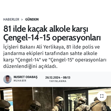
Gündem
HABERLER
GÜNDEM
Haber
81 ilde kaçak alkole karşı
Kültür Sanat
Çengel-14-15 operasyonları
İçişleri Bakanı Ali Yerlikaya, 81 ilde polis ve
Kurumsal Haberler
jandarma ekipleri tarafından sahte alkole
karşı "Çengel-14" ve "Çengel-15" operasyonları
Lezzet Durağı
düzenlendiğini açıkladı.
Memur ve Kamu
NUSRET ODABAŞ
26.12.2024 - 08:13
MUHABIR
YAYINLANMA
Otomobil
Oyun
Ramazan