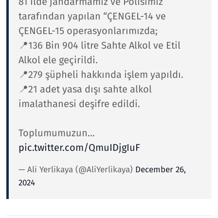
81 ilde jandarmamız ve Polisimiz
tarafından yapılan “ÇENGEL-14 ve
ÇENGEL-15 operasyonlarımızda;
📍136 Bin 904 litre Sahte Alkol ve Etil
Alkol ele geçirildi.
📍279 şüpheli hakkında işlem yapıldı.
📍21 adet yasa dışı sahte alkol
imalathanesi deşifre edildi.
Toplumumuzun…
pic.twitter.com/QmuIDjgIuF
— Ali Yerlikaya (@AliYerlikaya)
December 26,
2024