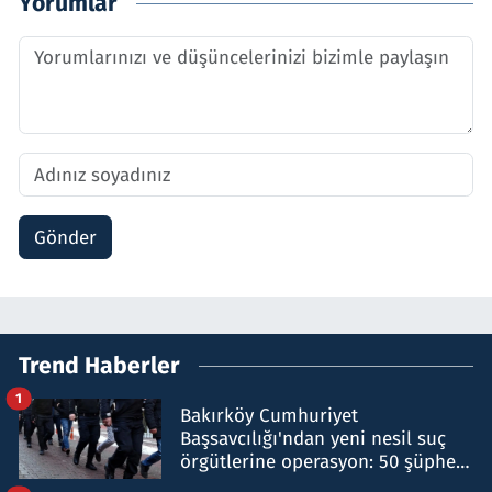
Yorumlar
Gönder
Trend Haberler
1
Bakırköy Cumhuriyet
Başsavcılığı'ndan yeni nesil suç
örgütlerine operasyon: 50 şüpheli
hakkında gözaltı kararı