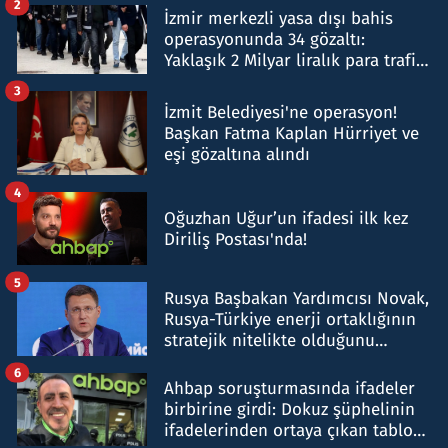
2
İzmir merkezli yasa dışı bahis
operasyonunda 34 gözaltı:
Yaklaşık 2 Milyar liralık para trafiği
tespit edildi
3
İzmit Belediyesi'ne operasyon!
Başkan Fatma Kaplan Hürriyet ve
eşi gözaltına alındı
4
Oğuzhan Uğur’un ifadesi ilk kez
Diriliş Postası'nda!
5
Rusya Başbakan Yardımcısı Novak,
Rusya-Türkiye enerji ortaklığının
stratejik nitelikte olduğunu
belirtti
6
Ahbap soruşturmasında ifadeler
birbirine girdi: Dokuz şüphelinin
ifadelerinden ortaya çıkan tablo