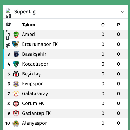
Süper Lig
#
Takım
O
P
Amed
0
0
1
Erzurumspor FK
0
0
2
Başakşehir
0
0
3
Kocaelispor
0
0
4
Beşiktaş
0
0
5
Eyüpspor
0
0
6
Galatasaray
0
0
7
Çorum FK
0
0
8
Gaziantep FK
0
0
9
Alanyaspor
0
0
10