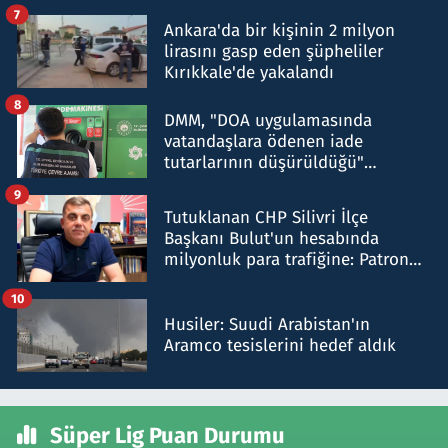
şok etti
7
Ankara'da bir kişinin 2 milyon
lirasını gasp eden şüpheliler
Kırıkkale'de yakalandı
8
DMM, "DOA uygulamasında
vatandaşlara ödenen iade
tutarlarının düşürüldüğü"
iddiasını yalanladı
9
Tutuklanan CHP Silivri İlçe
Başkanı Bulut'un hesabında
milyonluk para trafiğine: Patron
talimat verdi, ben gönderdim
10
Husiler: Suudi Arabistan'ın
Aramco tesislerini hedef aldık
Süper Lig Puan Durumu