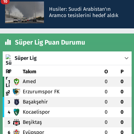
10
Husiler: Suudi Arabistan'ın
Aramco tesislerini hedef aldık
Süper Lig Puan Durumu
Süper Lig
#
Takım
O
P
Amed
0
0
1
Erzurumspor FK
0
0
2
Başakşehir
0
0
3
Kocaelispor
0
0
4
Beşiktaş
0
0
5
Eyüpspor
0
0
6