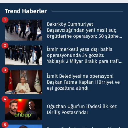
Trend Haberler
1
Bakırköy Cumhuriyet
Başsavcılığı'ndan yeni nesil suç
örgütlerine operasyon: 50 şüpheli
hakkında gözaltı kararı
2
İzmir merkezli yasa dışı bahis
operasyonunda 34 gözaltı:
Yaklaşık 2 Milyar liralık para trafiği
tespit edildi
3
İzmit Belediyesi'ne operasyon!
Başkan Fatma Kaplan Hürriyet ve
eşi gözaltına alındı
4
Oğuzhan Uğur’un ifadesi ilk kez
Diriliş Postası'nda!
5