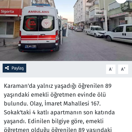
Resmi İlanlar
Rüya Tabirleri
Sağlık
Savunma Sanayi
Paylaş
-
+
A
A
Seçim 2023
Karaman'da yalnız yaşadığı öğrenilen 89
Spor
yaşındaki emekli öğretmen evinde ölü
bulundu. Olay, İmaret Mahallesi 167.
Teknoloji ve Bilim
Sokak'taki 4 katlı apartmanın son katında
Televizyon
yaşandı. Edinilen bilgiye göre, emekli
öğretmen olduğu öğrenilen 89 yaşındaki