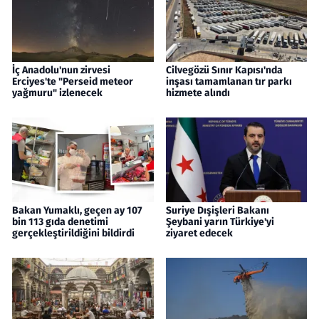
İç Anadolu'nun zirvesi
Cilvegözü Sınır Kapısı'nda
Erciyes'te "Perseid meteor
inşası tamamlanan tır parkı
yağmuru" izlenecek
hizmete alındı
Bakan Yumaklı, geçen ay 107
Suriye Dışişleri Bakanı
bin 113 gıda denetimi
Şeybani yarın Türkiye'yi
gerçekleştirildiğini bildirdi
ziyaret edecek