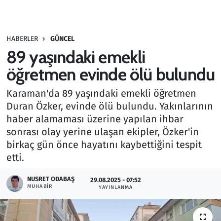
Gündem
HABERLER
GÜNCEL
Haber
89 yaşındaki emekli
Kültür Sanat
öğretmen evinde ölü bulundu
Karaman'da 89 yaşındaki emekli öğretmen
Kurumsal Haberler
Duran Özker, evinde ölü bulundu. Yakınlarının
haber alamaması üzerine yapılan ihbar
Lezzet Durağı
sonrası olay yerine ulaşan ekipler, Özker'in
Memur ve Kamu
birkaç gün önce hayatını kaybettiğini tespit
etti.
Otomobil
NUSRET ODABAŞ
29.08.2025 - 07:52
MUHABIR
YAYINLANMA
Oyun
Ramazan