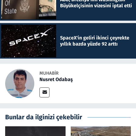
Büyükelçisinin vizesini iptal etti
SpaceX'in geliri ikinci çeyrekte
yıllık bazda yüzde 92 arttı
MUHABIR
Nusret Odabaş
Bunlar da ilginizi çekebilir