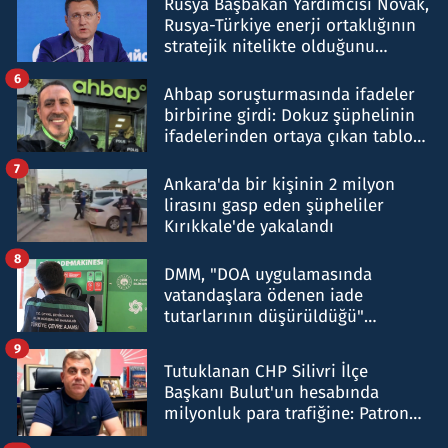
Rusya Başbakan Yardımcısı Novak,
Rusya-Türkiye enerji ortaklığının
stratejik nitelikte olduğunu
belirtti
6
Ahbap soruşturmasında ifadeler
birbirine girdi: Dokuz şüphelinin
ifadelerinden ortaya çıkan tablo
şok etti
7
Ankara'da bir kişinin 2 milyon
lirasını gasp eden şüpheliler
Kırıkkale'de yakalandı
8
DMM, "DOA uygulamasında
vatandaşlara ödenen iade
tutarlarının düşürüldüğü"
iddiasını yalanladı
9
Tutuklanan CHP Silivri İlçe
Başkanı Bulut'un hesabında
milyonluk para trafiğine: Patron
talimat verdi, ben gönderdim