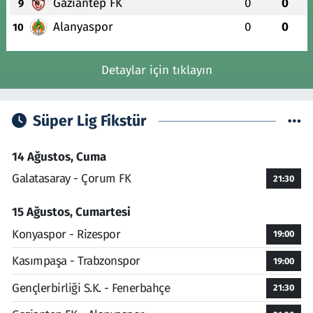
Gaziantep FK
0
0
9
Alanyaspor
0
0
10
Detaylar için tıklayın
Süper Lig Fikstür
14 Ağustos, Cuma
Galatasaray - Çorum FK
21:30
15 Ağustos, Cumartesi
Konyaspor - Rizespor
19:00
Kasımpaşa - Trabzonspor
19:00
Gençlerbirliği S.K. - Fenerbahçe
21:30