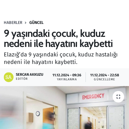
Gündem
HABERLER
GÜNCEL
Haber
9 yaşındaki çocuk, kuduz
Kültür Sanat
nedeni ile hayatını kaybetti
Elazığ’da 9 yaşındaki çocuk, kuduz hastalığı
Kurumsal Haberler
nedeni ile hayatını kaybetti.
Lezzet Durağı
SERCAN AKKUZU
11.12.2024 - 09:36
11.12.2024 - 22:58
EDITÖR
YAYINLANMA
GÜNCELLEME
Memur ve Kamu
Otomobil
Oyun
Ramazan