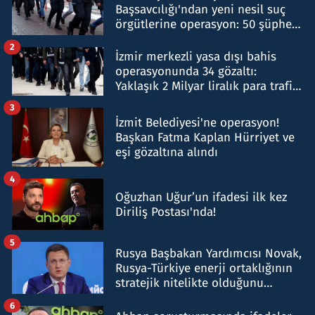
Başsavcılığı'ndan yeni nesil suç
örgütlerine operasyon: 50 şüpheli
hakkında gözaltı kararı
2
İzmir merkezli yasa dışı bahis
operasyonunda 34 gözaltı:
Yaklaşık 2 Milyar liralık para trafiği
tespit edildi
3
İzmit Belediyesi'ne operasyon!
Başkan Fatma Kaplan Hürriyet ve
eşi gözaltına alındı
4
Oğuzhan Uğur’un ifadesi ilk kez
Diriliş Postası'nda!
5
Rusya Başbakan Yardımcısı Novak,
Rusya-Türkiye enerji ortaklığının
stratejik nitelikte olduğunu
belirtti
6