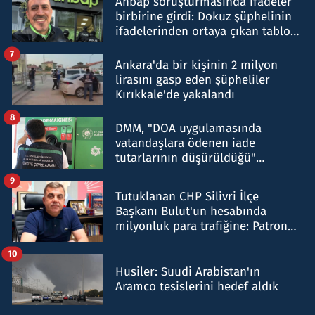
Ahbap soruşturmasında ifadeler
birbirine girdi: Dokuz şüphelinin
ifadelerinden ortaya çıkan tablo
şok etti
7
Ankara'da bir kişinin 2 milyon
lirasını gasp eden şüpheliler
Kırıkkale'de yakalandı
8
DMM, "DOA uygulamasında
vatandaşlara ödenen iade
tutarlarının düşürüldüğü"
iddiasını yalanladı
9
Tutuklanan CHP Silivri İlçe
Başkanı Bulut'un hesabında
milyonluk para trafiğine: Patron
talimat verdi, ben gönderdim
10
Husiler: Suudi Arabistan'ın
Aramco tesislerini hedef aldık