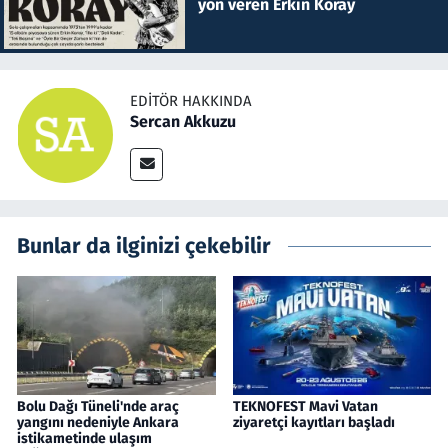
yön veren Erkin Koray
EDITÖR HAKKINDA
Sercan Akkuzu
Bunlar da ilginizi çekebilir
Bolu Dağı Tüneli'nde araç
TEKNOFEST Mavi Vatan
yangını nedeniyle Ankara
ziyaretçi kayıtları başladı
istikametinde ulaşım