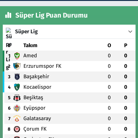
Süper Lig Puan Durumu
Süper Lig
#
Takım
O
P
Amed
0
0
1
Erzurumspor FK
0
0
2
Başakşehir
0
0
3
Kocaelispor
0
0
4
Beşiktaş
0
0
5
Eyüpspor
0
0
6
Galatasaray
0
0
7
Çorum FK
0
0
8