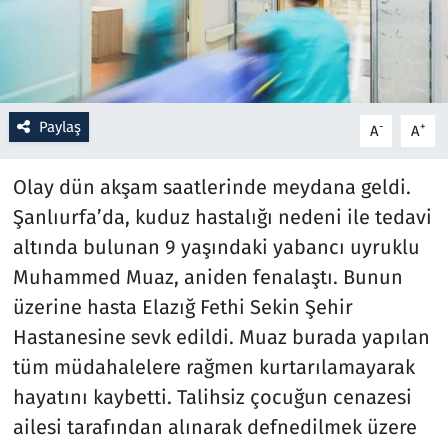
Resmi İlanlar
Rüya Tabirleri
Paylaş
-
+
A
A
Sağlık
Olay dün akşam saatlerinde meydana geldi.
Savunma Sanayi
Şanlıurfa’da, kuduz hastalığı nedeni ile tedavi
altında bulunan 9 yaşındaki yabancı uyruklu
Seçim 2023
Muhammed Muaz, aniden fenalaştı. Bunun
Spor
üzerine hasta Elazığ Fethi Sekin Şehir
Hastanesine sevk edildi. Muaz burada yapılan
Teknoloji ve Bilim
tüm müdahalelere rağmen kurtarılamayarak
hayatını kaybetti. Talihsiz çocuğun cenazesi
Televizyon
ailesi tarafından alınarak defnedilmek üzere