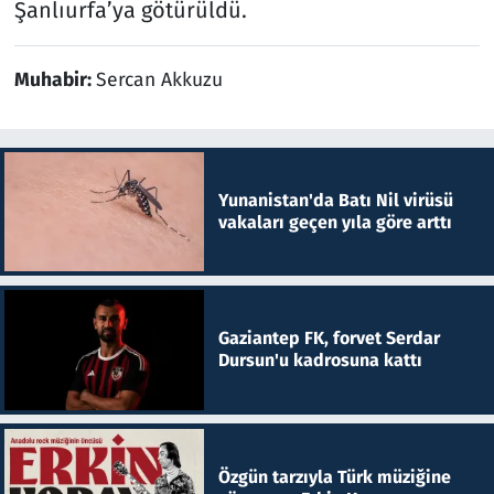
Şanlıurfa’ya götürüldü.
Muhabir:
Sercan Akkuzu
Yunanistan'da Batı Nil virüsü
vakaları geçen yıla göre arttı
Gaziantep FK, forvet Serdar
Dursun'u kadrosuna kattı
Özgün tarzıyla Türk müziğine