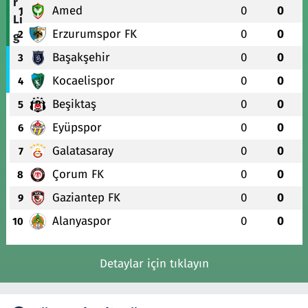
Amed
0
0
1
Erzurumspor FK
0
0
2
Başakşehir
0
0
3
Kocaelispor
0
0
4
Beşiktaş
0
0
5
Eyüpspor
0
0
6
Galatasaray
0
0
7
Çorum FK
0
0
8
Gaziantep FK
0
0
9
Alanyaspor
0
0
10
Detaylar için tıklayın