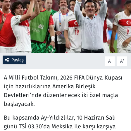
Resmi İlanlar
Rüya Tabirleri
Sağlık
Savunma Sanayi
Paylaş
-
+
A
A
Seçim 2023
A Milli Futbol Takımı, 2026 FIFA Dünya Kupası
için hazırlıklarına Amerika Birleşik
Spor
Devletleri’nde düzenlenecek iki özel maçla
Teknoloji ve Bilim
başlayacak.
Bu kapsamda Ay-Yıldızlılar, 10 Haziran Salı
Televizyon
günü TSİ 03.30’da Meksika ile karşı karşıya