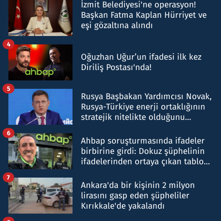
İzmit Belediyesi'ne operasyon!
Başkan Fatma Kaplan Hürriyet ve
eşi gözaltına alındı
4
Oğuzhan Uğur’un ifadesi ilk kez
Diriliş Postası'nda!
5
Rusya Başbakan Yardımcısı Novak,
Rusya-Türkiye enerji ortaklığının
stratejik nitelikte olduğunu
belirtti
6
Ahbap soruşturmasında ifadeler
birbirine girdi: Dokuz şüphelinin
ifadelerinden ortaya çıkan tablo
şok etti
7
Ankara'da bir kişinin 2 milyon
lirasını gasp eden şüpheliler
Kırıkkale'de yakalandı