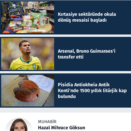
Kırtasiye sektöründe okula
dönüş mesaisi başladı
Arsenal, Bruno Guimaraes'i
transfer etti
Pisidia Antiokheia Antik
Kenti'nde 1500 yıllık litürjik kap
bulundu
MUHABIR
Hazal Mihrace Göksun