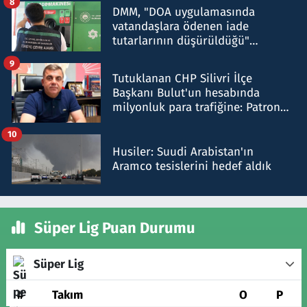
8
DMM, "DOA uygulamasında
vatandaşlara ödenen iade
tutarlarının düşürüldüğü"
iddiasını yalanladı
9
Tutuklanan CHP Silivri İlçe
Başkanı Bulut'un hesabında
milyonluk para trafiğine: Patron
talimat verdi, ben gönderdim
10
Husiler: Suudi Arabistan'ın
Aramco tesislerini hedef aldık
Süper Lig Puan Durumu
Süper Lig
#
Takım
O
P