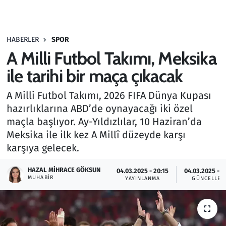
Gündem
HABERLER
SPOR
Haber
A Milli Futbol Takımı, Meksika
Kültür Sanat
ile tarihi bir maça çıkacak
A Milli Futbol Takımı, 2026 FIFA Dünya Kupası
Kurumsal Haberler
hazırlıklarına ABD’de oynayacağı iki özel
maçla başlıyor. Ay-Yıldızlılar, 10 Haziran’da
Lezzet Durağı
Meksika ile ilk kez A Millî düzeyde karşı
Memur ve Kamu
karşıya gelecek.
HAZAL MIHRACE GÖKSUN
Otomobil
04.03.2025 - 20:15
04.03.2025 - 2
MUHABIR
YAYINLANMA
GÜNCELLEM
Oyun
Ramazan