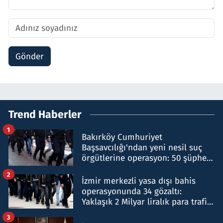
Gönder
Trend Haberler
1
Bakırköy Cumhuriyet
Başsavcılığı'ndan yeni nesil suç
örgütlerine operasyon: 50 şüpheli
hakkında gözaltı kararı
2
İzmir merkezli yasa dışı bahis
operasyonunda 34 gözaltı:
Yaklaşık 2 Milyar liralık para trafiği
tespit edildi
3