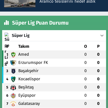
Aramco tesislerini hedef aldık
Süper Lig Puan Durumu
Süper Lig
#
Takım
O
P
Amed
0
0
1
Erzurumspor FK
0
0
2
Başakşehir
0
0
3
Kocaelispor
0
0
4
Beşiktaş
0
0
5
Eyüpspor
0
0
6
Galatasaray
0
0
7