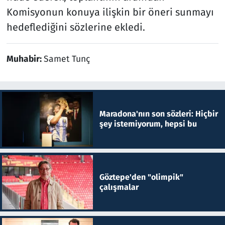
Komisyonun konuya ilişkin bir öneri sunmayı
hedeflediğini sözlerine ekledi.
Muhabir:
Samet Tunç
Maradona'nın son sözleri: Hiçbir
şey istemiyorum, hepsi bu
Göztepe'den "olimpik"
çalışmalar