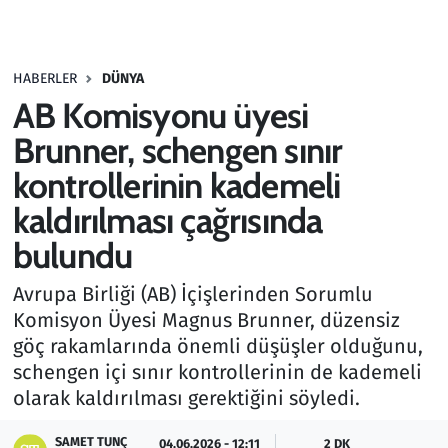
Gündem
HABERLER
DÜNYA
Haber
AB Komisyonu üyesi
Kültür Sanat
Brunner, schengen sınır
kontrollerinin kademeli
Kurumsal Haberler
kaldırılması çağrısında
Lezzet Durağı
bulundu
Memur ve Kamu
Avrupa Birliği (AB) İçişlerinden Sorumlu
Komisyon Üyesi Magnus Brunner, düzensiz
Otomobil
göç rakamlarında önemli düşüşler olduğunu,
schengen içi sınır kontrollerinin de kademeli
Oyun
olarak kaldırılması gerektiğini söyledi.
Ramazan
SAMET TUNÇ
04.06.2026 - 12:11
2 DK