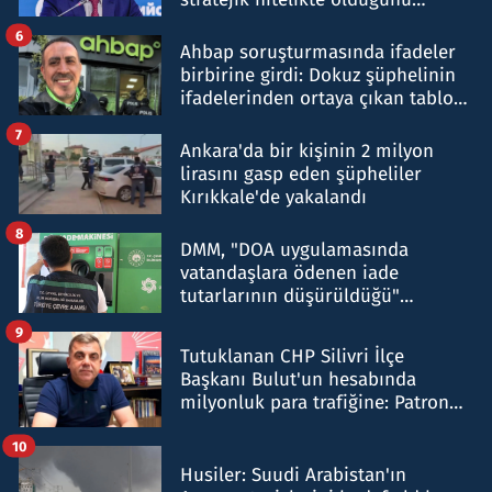
belirtti
6
Ahbap soruşturmasında ifadeler
birbirine girdi: Dokuz şüphelinin
ifadelerinden ortaya çıkan tablo
şok etti
7
Ankara'da bir kişinin 2 milyon
lirasını gasp eden şüpheliler
Kırıkkale'de yakalandı
8
DMM, "DOA uygulamasında
vatandaşlara ödenen iade
tutarlarının düşürüldüğü"
iddiasını yalanladı
9
Tutuklanan CHP Silivri İlçe
Başkanı Bulut'un hesabında
milyonluk para trafiğine: Patron
talimat verdi, ben gönderdim
10
Husiler: Suudi Arabistan'ın