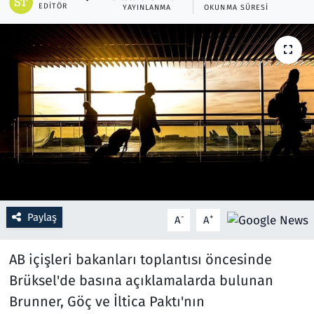
EDITÖR
YAYINLANMA
OKUNMA SÜRESI
Resmi İlanlar
Rüya Tabirleri
Sağlık
Savunma Sanayi
Seçim 2023
Spor
Paylaş
-
+
A
A
Teknoloji ve Bilim
AB içişleri bakanları toplantısı öncesinde
Brüksel'de basına açıklamalarda bulunan
Televizyon
Brunner, Göç ve İltica Paktı'nın