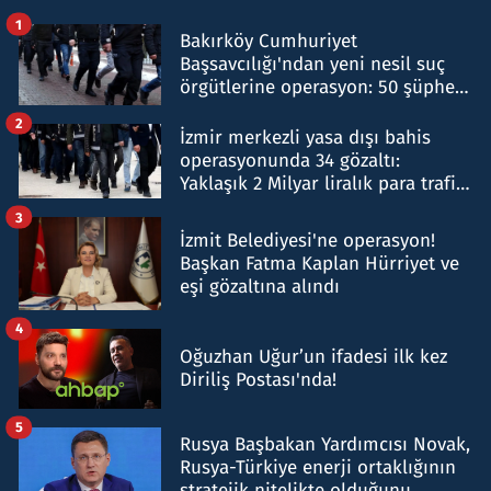
1
Bakırköy Cumhuriyet
Başsavcılığı'ndan yeni nesil suç
örgütlerine operasyon: 50 şüpheli
hakkında gözaltı kararı
2
İzmir merkezli yasa dışı bahis
operasyonunda 34 gözaltı:
Yaklaşık 2 Milyar liralık para trafiği
tespit edildi
3
İzmit Belediyesi'ne operasyon!
Başkan Fatma Kaplan Hürriyet ve
eşi gözaltına alındı
4
Oğuzhan Uğur’un ifadesi ilk kez
Diriliş Postası'nda!
5
Rusya Başbakan Yardımcısı Novak,
Rusya-Türkiye enerji ortaklığının
stratejik nitelikte olduğunu