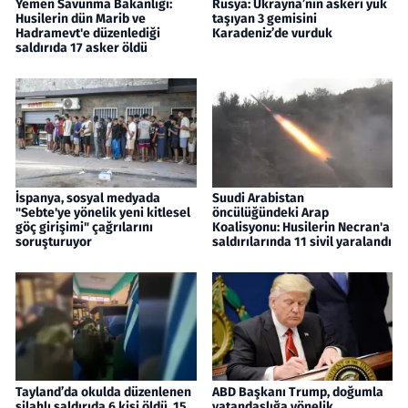
Yemen Savunma Bakanlığı:
Rusya: Ukrayna’nın askeri yük
Husilerin dün Marib ve
taşıyan 3 gemisini
Hadramevt'e düzenlediği
Karadeniz’de vurduk
saldırıda 17 asker öldü
İspanya, sosyal medyada
Suudi Arabistan
"Sebte'ye yönelik yeni kitlesel
öncülüğündeki Arap
göç girişimi" çağrılarını
Koalisyonu: Husilerin Necran'a
soruşturuyor
saldırılarında 11 sivil yaralandı
Tayland’da okulda düzenlenen
ABD Başkanı Trump, doğumla
silahlı saldırıda 6 kişi öldü, 15
vatandaşlığa yönelik