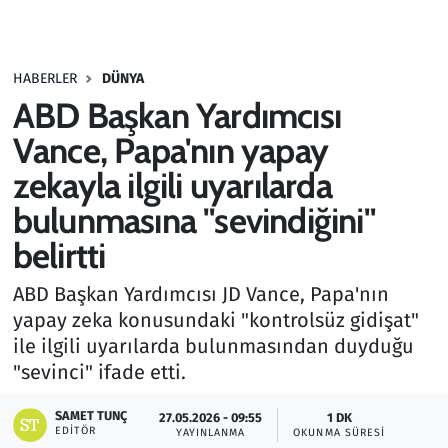
Gündem
HABERLER
DÜNYA
Haber
ABD Başkan Yardımcısı
Kültür Sanat
Vance, Papa'nın yapay
zekayla ilgili uyarılarda
Kurumsal Haberler
bulunmasına "sevindiğini"
Lezzet Durağı
belirtti
Memur ve Kamu
ABD Başkan Yardımcısı JD Vance, Papa'nın
yapay zeka konusundaki "kontrolsüz gidişat"
Otomobil
ile ilgili uyarılarda bulunmasından duyduğu
"sevinci" ifade etti.
Oyun
SAMET TUNÇ
27.05.2026 - 09:55
1 DK
EDITÖR
YAYINLANMA
OKUNMA SÜRESI
Ramazan