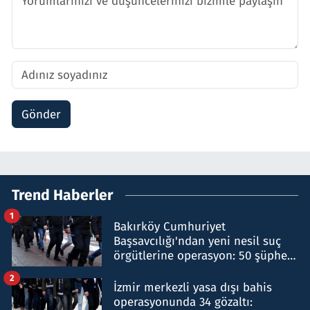
Gönder
Trend Haberler
1
Bakırköy Cumhuriyet
Başsavcılığı'ndan yeni nesil suç
örgütlerine operasyon: 50 şüpheli
hakkında gözaltı kararı
2
İzmir merkezli yasa dışı bahis
operasyonunda 34 gözaltı: