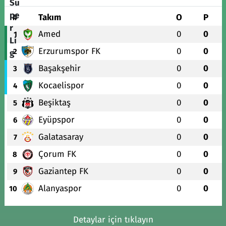
#
Takım
O
P
Amed
0
0
1
Erzurumspor FK
0
0
2
Başakşehir
0
0
3
Kocaelispor
0
0
4
Beşiktaş
0
0
5
Eyüpspor
0
0
6
Galatasaray
0
0
7
Çorum FK
0
0
8
Gaziantep FK
0
0
9
Alanyaspor
0
0
10
Detaylar için tıklayın