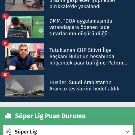
lirasını gasp eden şüpheliler
Kırıkkale'de yakalandı
8
DMM, "DOA uygulamasında
vatandaşlara ödenen iade
tutarlarının düşürüldüğü"
iddiasını yalanladı
9
Tutuklanan CHP Silivri İlçe
Başkanı Bulut'un hesabında
milyonluk para trafiğine: Patron
talimat verdi, ben gönderdim
10
Husiler: Suudi Arabistan'ın
Aramco tesislerini hedef aldık
Süper Lig Puan Durumu
Süper Lig