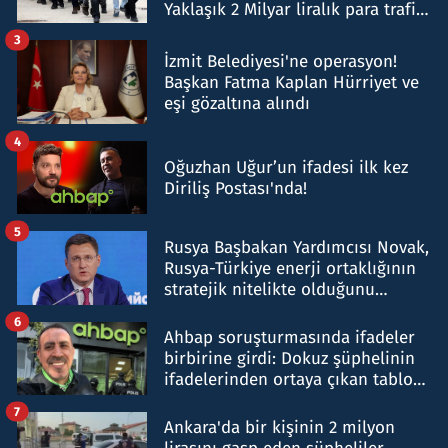
Yaklaşık 2 Milyar liralık para trafiği
tespit edildi
3
İzmit Belediyesi'ne operasyon!
Başkan Fatma Kaplan Hürriyet ve
eşi gözaltına alındı
4
Oğuzhan Uğur’un ifadesi ilk kez
Diriliş Postası'nda!
5
Rusya Başbakan Yardımcısı Novak,
Rusya-Türkiye enerji ortaklığının
stratejik nitelikte olduğunu
belirtti
6
Ahbap soruşturmasında ifadeler
birbirine girdi: Dokuz şüphelinin
ifadelerinden ortaya çıkan tablo
şok etti
7
Ankara'da bir kişinin 2 milyon