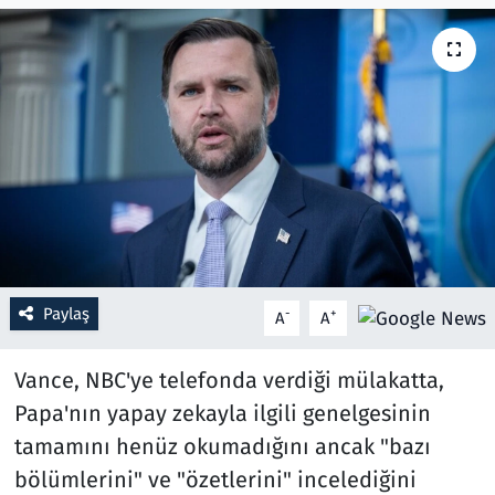
Resmi İlanlar
Rüya Tabirleri
Sağlık
Savunma Sanayi
Seçim 2023
Paylaş
-
+
A
A
Spor
Vance, NBC'ye telefonda verdiği mülakatta,
Teknoloji ve Bilim
Papa'nın yapay zekayla ilgili genelgesinin
tamamını henüz okumadığını ancak "bazı
Televizyon
bölümlerini" ve "özetlerini" incelediğini