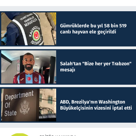
Gümrüklerde bu yıl 58 bin 519
canlı hayvan ele geçirildi
Salah'tan "Bize her yer Trabzon"
mesajı
ABD, Brezilya'nın Washington
Büyükelçisinin vizesini iptal etti