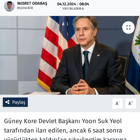
NUSRET ODABAŞ
04.12.2024 - 08:04
MUHABIR
YAYINLANMA
Resmi İlanlar
Rüya Tabirleri
Sağlık
Savunma Sanayi
Seçim 2023
Spor
Paylaş
-
+
A
A
Teknoloji ve Bilim
Güney Kore Devlet Başkanı Yoon Suk Yeol
Televizyon
tarafından ilan edilen, ancak 6 saat sonra
yürürlükten kaldırılan sıkıyönetim kararına