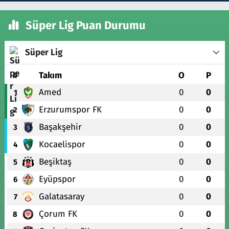
Süper Lig Puan Durumu
Süper Lig
#
Takım
O
P
Amed
0
0
1
Erzurumspor FK
0
0
2
Başakşehir
0
0
3
Kocaelispor
0
0
4
Beşiktaş
0
0
5
Eyüpspor
0
0
6
Galatasaray
0
0
7
Çorum FK
0
0
8