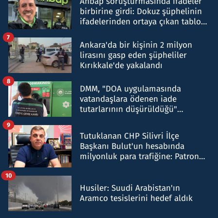
Ahbap soruşturmasında ifadeler
birbirine girdi: Dokuz şüphelinin
ifadelerinden ortaya çıkan tablo
şok etti
7
Ankara'da bir kişinin 2 milyon
lirasını gasp eden şüpheliler
Kırıkkale'de yakalandı
8
DMM, "DOA uygulamasında
vatandaşlara ödenen iade
tutarlarının düşürüldüğü"
iddiasını yalanladı
9
Tutuklanan CHP Silivri İlçe
Başkanı Bulut'un hesabında
milyonluk para trafiğine: Patron
talimat verdi, ben gönderdim
10
Husiler: Suudi Arabistan'ın
Aramco tesislerini hedef aldık