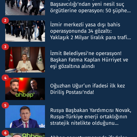
Başsavcılığı'ndan yeni nesil suç
örgütlerine operasyon: 50 şüpheli
hakkında gözaltı kararı
2
İzmir merkezli yasa dışı bahis
operasyonunda 34 gözaltı:
Yaklaşık 2 Milyar liralık para trafiği
tespit edildi
3
İzmit Belediyesi'ne operasyon!
Başkan Fatma Kaplan Hürriyet ve
eşi gözaltına alındı
4
Oğuzhan Uğur’un ifadesi ilk kez
Diriliş Postası'nda!
5
Rusya Başbakan Yardımcısı Novak,
Rusya-Türkiye enerji ortaklığının
stratejik nitelikte olduğunu
belirtti
6