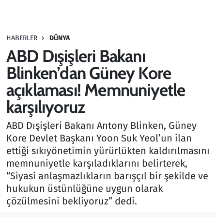
Gündem
HABERLER
DÜNYA
Haber
ABD Dışişleri Bakanı
Kültür Sanat
Blinken’dan Güney Kore
açıklaması! Memnuniyetle
Kurumsal Haberler
karşılıyoruz
Lezzet Durağı
ABD Dışişleri Bakanı Antony Blinken, Güney
Kore Devlet Başkanı Yoon Suk Yeol’un ilan
Memur ve Kamu
ettiği sıkıyönetimin yürürlükten kaldırılmasını
memnuniyetle karşıladıklarını belirterek,
Otomobil
“Siyasi anlaşmazlıkların barışçıl bir şekilde ve
hukukun üstünlüğüne uygun olarak
Oyun
çözülmesini bekliyoruz” dedi.
Ramazan