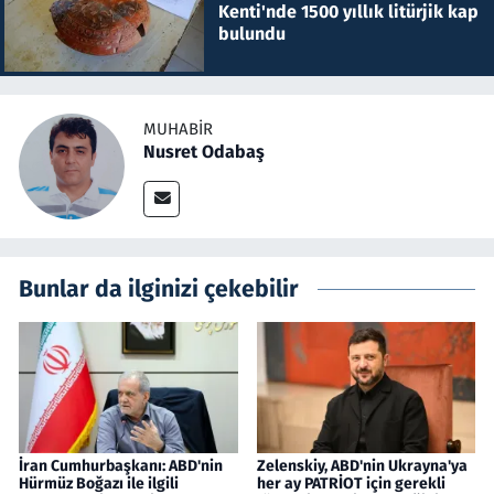
Kenti'nde 1500 yıllık litürjik kap
bulundu
MUHABIR
Nusret Odabaş
Bunlar da ilginizi çekebilir
İran Cumhurbaşkanı: ABD'nin
Zelenskiy, ABD'nin Ukrayna'ya
Hürmüz Boğazı ile ilgili
her ay PATRİOT için gerekli