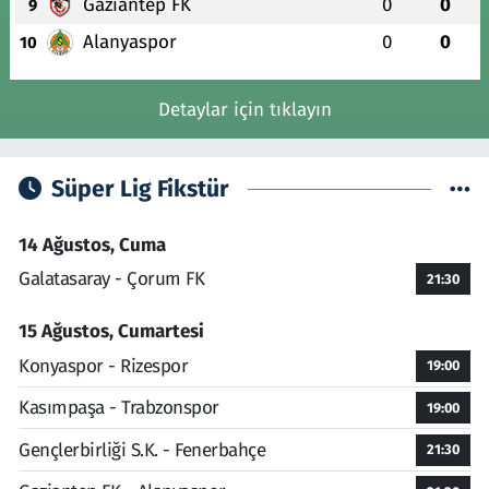
Gaziantep FK
0
0
9
Alanyaspor
0
0
10
Detaylar için tıklayın
Süper Lig Fikstür
14 Ağustos, Cuma
Galatasaray - Çorum FK
21:30
15 Ağustos, Cumartesi
Konyaspor - Rizespor
19:00
Kasımpaşa - Trabzonspor
19:00
Gençlerbirliği S.K. - Fenerbahçe
21:30