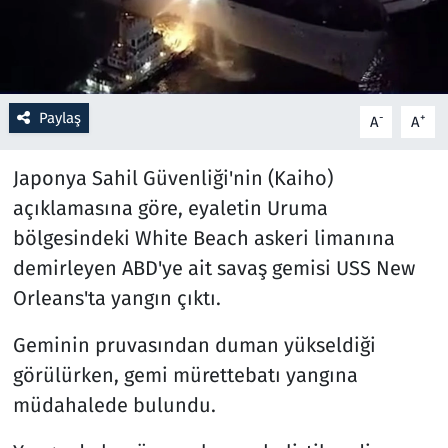
Resmi İlanlar
Rüya Tabirleri
Paylaş
-
+
A
A
Sağlık
Japonya Sahil Güvenliği'nin (Kaiho)
Savunma Sanayi
açıklamasına göre, eyaletin Uruma
bölgesindeki White Beach askeri limanına
Seçim 2023
demirleyen ABD'ye ait savaş gemisi USS New
Orleans'ta yangın çıktı.
Spor
Geminin pruvasından duman yükseldiği
Teknoloji ve Bilim
görülürken, gemi mürettebatı yangına
müdahalede bulundu.
Televizyon