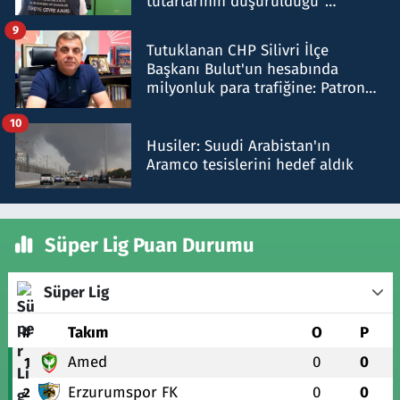
tutarlarının düşürüldüğü"
iddiasını yalanladı
9
Tutuklanan CHP Silivri İlçe
Başkanı Bulut'un hesabında
milyonluk para trafiğine: Patron
talimat verdi, ben gönderdim
10
Husiler: Suudi Arabistan'ın
Aramco tesislerini hedef aldık
Süper Lig Puan Durumu
Süper Lig
#
Takım
O
P
Amed
0
0
1
Erzurumspor FK
0
0
2