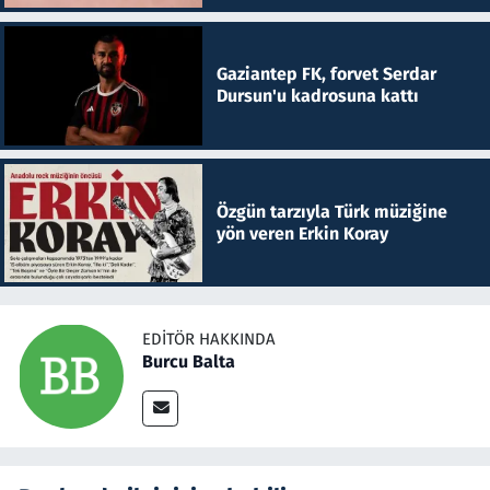
Gaziantep FK, forvet Serdar
Dursun'u kadrosuna kattı
Özgün tarzıyla Türk müziğine
yön veren Erkin Koray
EDITÖR HAKKINDA
Burcu Balta