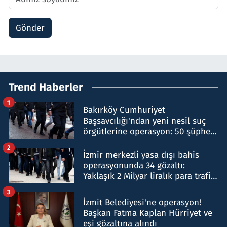
Gönder
Trend Haberler
1
Bakırköy Cumhuriyet
Başsavcılığı'ndan yeni nesil suç
örgütlerine operasyon: 50 şüpheli
hakkında gözaltı kararı
2
İzmir merkezli yasa dışı bahis
operasyonunda 34 gözaltı:
Yaklaşık 2 Milyar liralık para trafiği
tespit edildi
3
İzmit Belediyesi'ne operasyon!
Başkan Fatma Kaplan Hürriyet ve
eşi gözaltına alındı