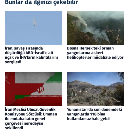
Bunlar da ilginizi çekebilir
İran, savaş sırasında
Bosna Hersek'teki orman
düşürdüğü ABD-İsrail'e ait
yangınlarına askeri
uçak ve İHA'ların kalıntılarını
helikopterler müdahale ediyor
sergiledi
İran Meclisi Ulusal Güvenlik
Yunanistan'da son dönemdeki
Komisyonu Sözcüsü: Umman
yangınlarda 118 bina
ile mutabakatın genel
kullanılamaz hale geldi
çerçevesi neredeyse
şekillendi