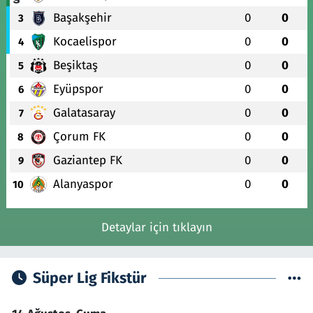
Başakşehir
0
0
3
Kocaelispor
0
0
4
Beşiktaş
0
0
5
Eyüpspor
0
0
6
Galatasaray
0
0
7
Çorum FK
0
0
8
Gaziantep FK
0
0
9
Alanyaspor
0
0
10
Detaylar için tıklayın
Süper Lig Fikstür