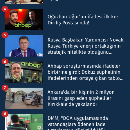
4
Oğuzhan Uğur’un ifadesi ilk kez
Diriliş Postası'nda!
5
Rusya Başbakan Yardımcısı Novak,
Rusya-Türkiye enerji ortaklığının
stratejik nitelikte olduğunu
belirtti
6
Ahbap soruşturmasında ifadeler
birbirine girdi: Dokuz şüphelinin
ifadelerinden ortaya çıkan tablo
şok etti
7
Ankara'da bir kişinin 2 milyon
lirasını gasp eden şüpheliler
Kırıkkale'de yakalandı
8
DMM, "DOA uygulamasında
vatandaşlara ödenen iade