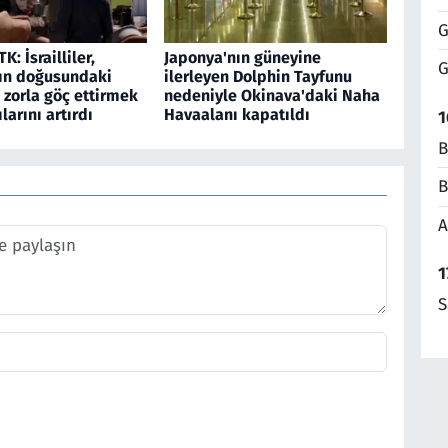
G
TK: İsrailliler,
Japonya'nın güneyine
G
ın doğusundaki
ilerleyen Dolphin Tayfunu
 zorla göç ettirmek
nedeniyle Okinava'daki Naha
ılarını artırdı
Havaalanı kapatıldı
1
B
B
A
1
S