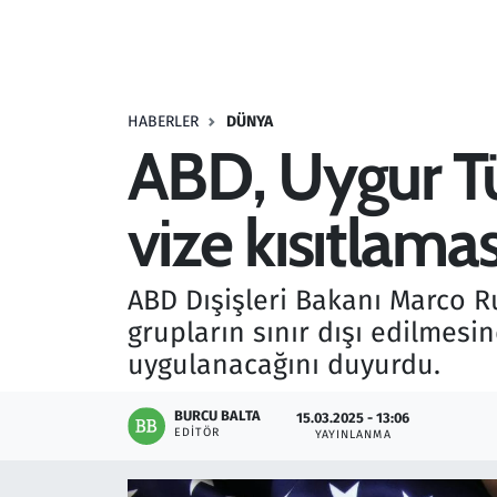
Resmi İlanlar
Rüya Tabirleri
HABERLER
DÜNYA
ABD, Uygur Türk
Sağlık
vize kısıtlamas
Savunma Sanayi
Seçim 2023
ABD Dışişleri Bakanı Marco Ru
grupların sınır dışı edilmesi
Spor
uygulanacağını duyurdu.
Teknoloji ve Bilim
BURCU BALTA
15.03.2025 - 13:06
EDITÖR
YAYINLANMA
Televizyon