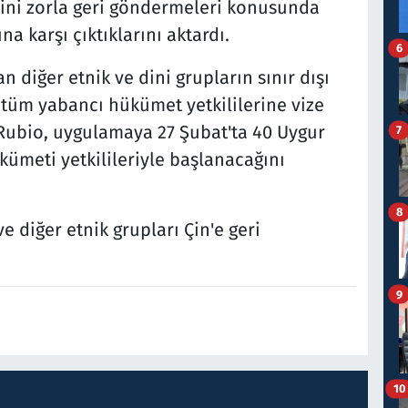
rini zorla geri göndermeleri konusunda
 karşı çıktıklarını aktardı.
6
n diğer etnik ve dini grupların sınır dışı
üm yabancı hükümet yetkililerine vize
 Rubio, uygulamaya 27 Şubat'ta 40 Uygur
7
kümeti yetkilileriyle başlanacağını
8
 diğer etnik grupları Çin'e geri
9
10