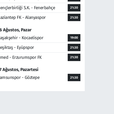
ençlerbirliği S.K. - Fenerbahçe
21:30
aziantep FK - Alanyaspor
21:30
6 Ağustos, Pazar
aşakşehir - Kocaelispor
19:00
eşiktaş - Eyüpspor
21:30
med - Erzurumspor FK
21:30
7 Ağustos, Pazartesi
amsunspor - Göztepe
21:30