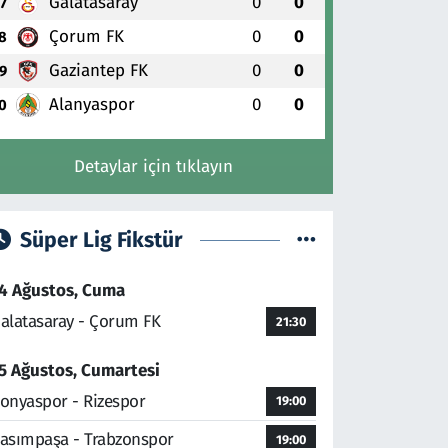
Galatasaray
0
0
7
Çorum FK
0
0
8
Gaziantep FK
0
0
9
Alanyaspor
0
0
0
Detaylar için tıklayın
Süper Lig Fikstür
4 Ağustos, Cuma
alatasaray - Çorum FK
21:30
5 Ağustos, Cumartesi
onyaspor - Rizespor
19:00
asımpaşa - Trabzonspor
19:00