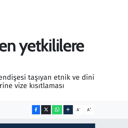
en yetkililere
endişesi taşıyan etnik ve dini
ine vize kısıtlaması
-
+
A
A