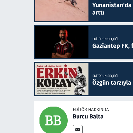
Yunanistan'da B
arttı
EDITÖRÜN SEÇTIĞI
Gaziantep FK, 
EDITÖRÜN SEÇTIĞI
Özgün tarzıyla
EDITÖR HAKKINDA
Burcu Balta