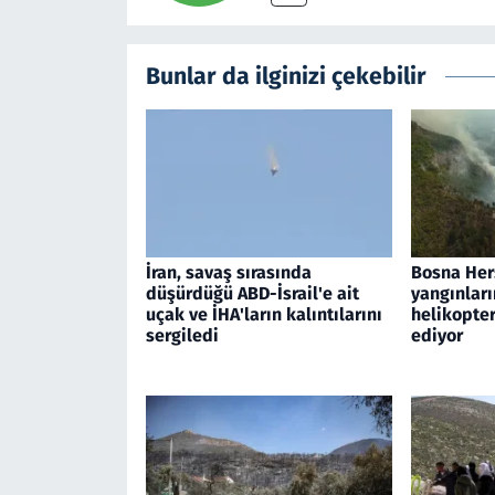
Bunlar da ilginizi çekebilir
İran, savaş sırasında
Bosna Her
düşürdüğü ABD-İsrail'e ait
yangınları
uçak ve İHA'ların kalıntılarını
helikopte
sergiledi
ediyor