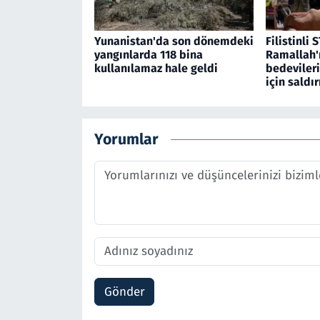
Yunanistan'da son dönemdeki
Filistinli S
yangınlarda 118 bina
Ramallah'
kullanılamaz hale geldi
bedevileri
için saldır
Yorumlar
Gönder