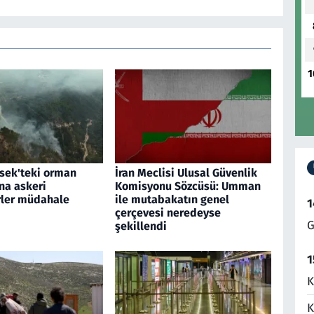
1
sek'teki orman
İran Meclisi Ulusal Güvenlik
na askeri
Komisyonu Sözcüsü: Umman
rler müdahale
ile mutabakatın genel
1
çerçevesi neredeyse
G
şekillendi
1
K
K