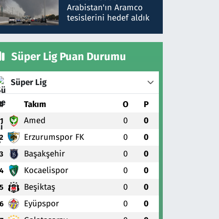
gönderdim
Arabistan'ın Aramco
tesislerini hedef aldık
Süper Lig Puan Durumu
Süper Lig
#
Takım
O
P
Amed
0
0
1
Erzurumspor FK
0
0
2
Başakşehir
0
0
3
Kocaelispor
0
0
4
Beşiktaş
0
0
5
Eyüpspor
0
0
6