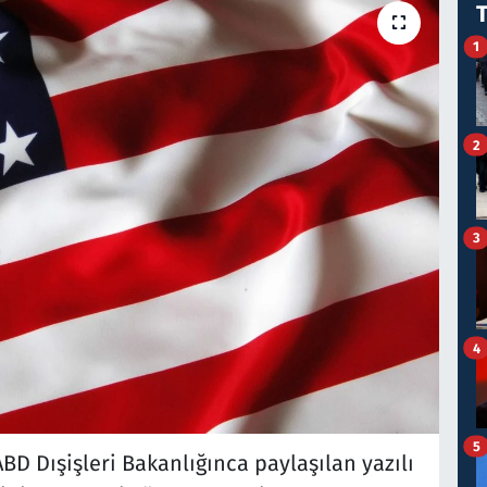
1
2
3
4
5
BD Dışişleri Bakanlığınca paylaşılan yazılı