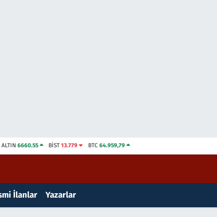
ALTIN
6660.55
BİST
13.779
BTC
64.959,79
mi İlanlar
Yazarlar