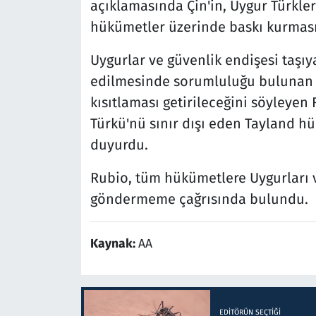
açıklamasında Çin'in, Uygur Türkle
hükümetler üzerinde baskı kurmasına
Uygurlar ve güvenlik endişesi taşıya
edilmesinde sorumluluğu bulunan t
kısıtlaması getirileceğini söyleyen
Türkü'nü sınır dışı eden Tayland hü
duyurdu.
Rubio, tüm hükümetlere Uygurları ve
göndermeme çağrısında bulundu.
Kaynak:
AA
EDITÖRÜN SEÇTIĞI