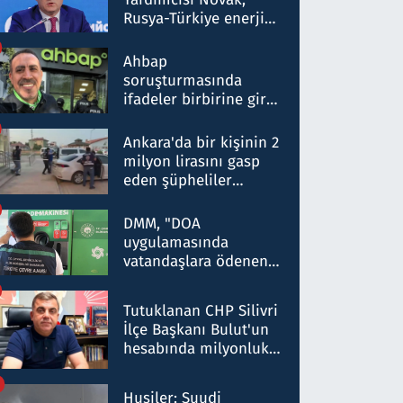
Rusya-Türkiye enerji
ortaklığının stratejik
nitelikte olduğunu
Ahbap
belirtti
soruşturmasında
ifadeler birbirine girdi:
Dokuz şüphelinin
ifadelerinden ortaya
Ankara'da bir kişinin 2
çıkan tablo şok etti
milyon lirasını gasp
eden şüpheliler
Kırıkkale'de yakalandı
DMM, "DOA
uygulamasında
vatandaşlara ödenen
iade tutarlarının
düşürüldüğü" iddiasını
Tutuklanan CHP Silivri
yalanladı
İlçe Başkanı Bulut'un
hesabında milyonluk
para trafiğine: Patron
talimat verdi, ben
Husiler: Suudi