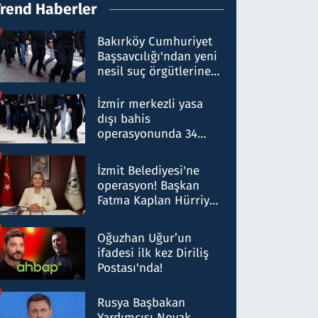
Trend Haberler
Bakırköy Cumhuriyet
Başsavcılığı'ndan yeni
nesil suç örgütlerine
operasyon: 50 şüpheli
hakkında gözaltı kararı
İzmir merkezli yasa
dışı bahis
operasyonunda 34
gözaltı: Yaklaşık 2
Milyar liralık para
İzmit Belediyesi'ne
trafiği tespit edildi
operasyon! Başkan
Fatma Kaplan Hürriyet
ve eşi gözaltına alındı
Oğuzhan Uğur’un
ifadesi ilk kez Diriliş
Postası'nda!
Rusya Başbakan
Yardımcısı Novak,