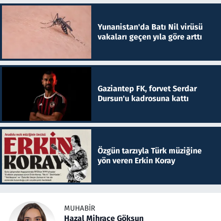
Yunanistan'da Batı Nil virüsü
vakaları geçen yıla göre arttı
Gaziantep FK, forvet Serdar
Dursun'u kadrosuna kattı
Özgün tarzıyla Türk müziğine
yön veren Erkin Koray
MUHABIR
Hazal Mihrace Göksun