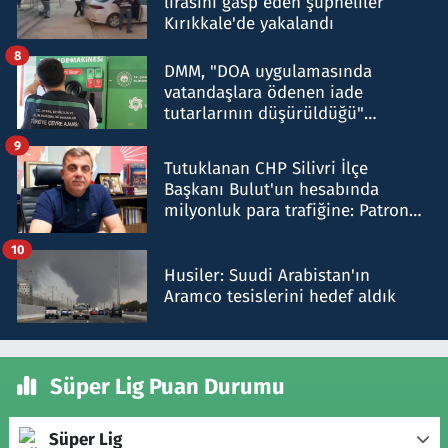
lirasını gasp eden şüpheliler
Kırıkkale'de yakalandı
8
DMM, "DOA uygulamasında
vatandaşlara ödenen iade
tutarlarının düşürüldüğü"
iddiasını yalanladı
9
Tutuklanan CHP Silivri İlçe
Başkanı Bulut'un hesabında
milyonluk para trafiğine: Patron
talimat verdi, ben gönderdim
10
Husiler: Suudi Arabistan'ın
Aramco tesislerini hedef aldık
Süper Lig Puan Durumu
Süper Lig