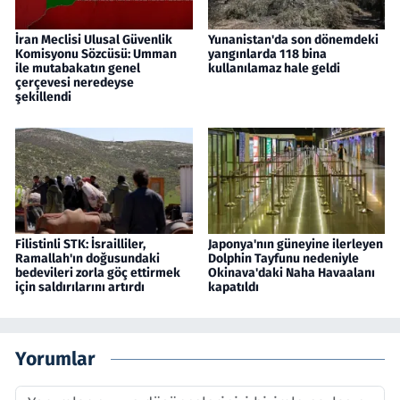
İran Meclisi Ulusal Güvenlik
Yunanistan'da son dönemdeki
Komisyonu Sözcüsü: Umman
yangınlarda 118 bina
ile mutabakatın genel
kullanılamaz hale geldi
çerçevesi neredeyse
şekillendi
Filistinli STK: İsrailliler,
Japonya'nın güneyine ilerleyen
Ramallah'ın doğusundaki
Dolphin Tayfunu nedeniyle
bedevileri zorla göç ettirmek
Okinava'daki Naha Havaalanı
için saldırılarını artırdı
kapatıldı
Yorumlar