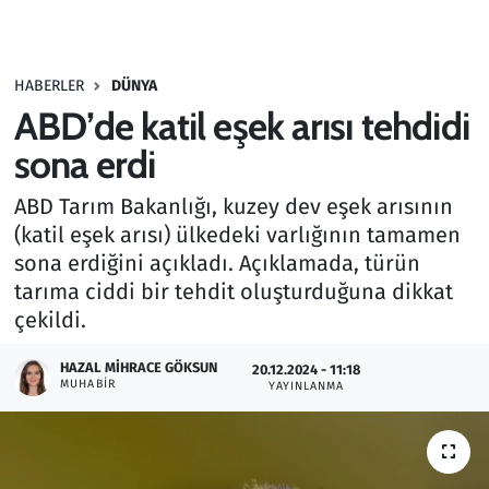
Gündem
HABERLER
DÜNYA
Haber
ABD’de katil eşek arısı tehdidi
Kültür Sanat
sona erdi
ABD Tarım Bakanlığı, kuzey dev eşek arısının
Kurumsal Haberler
(katil eşek arısı) ülkedeki varlığının tamamen
sona erdiğini açıkladı. Açıklamada, türün
Lezzet Durağı
tarıma ciddi bir tehdit oluşturduğuna dikkat
Memur ve Kamu
çekildi.
HAZAL MIHRACE GÖKSUN
Otomobil
20.12.2024 - 11:18
MUHABIR
YAYINLANMA
Oyun
Ramazan