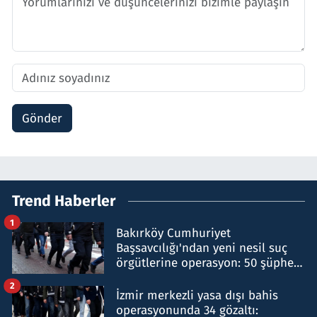
Gönder
Trend Haberler
1
Bakırköy Cumhuriyet
Başsavcılığı'ndan yeni nesil suç
örgütlerine operasyon: 50 şüpheli
hakkında gözaltı kararı
2
İzmir merkezli yasa dışı bahis
operasyonunda 34 gözaltı: