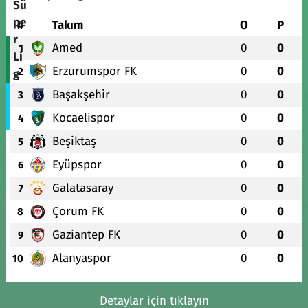
#
Takım
O
P
Amed
0
0
1
Erzurumspor FK
0
0
2
Başakşehir
0
0
3
Kocaelispor
0
0
4
Beşiktaş
0
0
5
Eyüpspor
0
0
6
Galatasaray
0
0
7
Çorum FK
0
0
8
Gaziantep FK
0
0
9
Alanyaspor
0
0
10
Detaylar için tıklayın