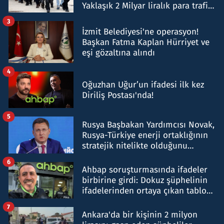
Yaklaşık 2 Milyar liralık para trafiği
tespit edildi
3
İzmit Belediyesi'ne operasyon!
Başkan Fatma Kaplan Hürriyet ve
eşi gözaltına alındı
4
Oğuzhan Uğur’un ifadesi ilk kez
Diriliş Postası'nda!
5
Rusya Başbakan Yardımcısı Novak,
Rusya-Türkiye enerji ortaklığının
stratejik nitelikte olduğunu
belirtti
6
Ahbap soruşturmasında ifadeler
birbirine girdi: Dokuz şüphelinin
ifadelerinden ortaya çıkan tablo
şok etti
7
Ankara'da bir kişinin 2 milyon