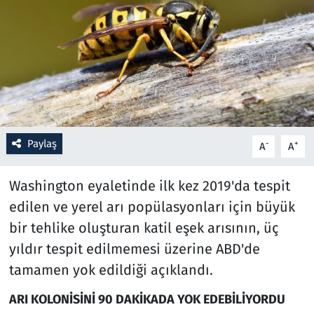
Resmi İlanlar
Rüya Tabirleri
Sağlık
Savunma Sanayi
Paylaş
-
+
A
A
Seçim 2023
Washington eyaletinde ilk kez 2019'da tespit
edilen ve yerel arı popülasyonları için büyük
Spor
bir tehlike oluşturan katil eşek arısının, üç
Teknoloji ve Bilim
yıldır tespit edilmemesi üzerine ABD'de
tamamen yok edildiği açıklandı.
Televizyon
ARI KOLONİSİNİ 90 DAKİKADA YOK EDEBİLİYORDU