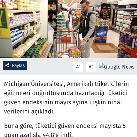
Resmi İlanlar
Rüya Tabirleri
Sağlık
Savunma Sanayi
Paylaş
-
+
A
A
Seçim 2023
Michigan Üniversitesi, Amerikalı tüketicilerin
Spor
eğilimleri doğrultusunda hazırladığı tüketici
güven endeksinin mayıs ayına ilişkin nihai
Teknoloji ve Bilim
verilerini açıkladı.
Televizyon
Buna göre, tüketici güven endeksi mayısta 5
puan azalışla 44,8'e indi.