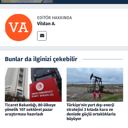
EDITÖR HAKKINDA
Vildan A.
Bunlar da ilginizi çekebilir
Ticaret Bakanlığı, 80 ülkeye
Türkiye'nin yurt dışı enerji
yönelik 107 sektörel pazar
stratejisi 3 kıtada kara ve
araştırması hazırladı
denizde güçlü ortaklıklarla
büyüyor