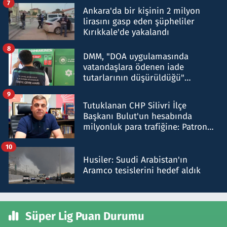
7
Ankara'da bir kişinin 2 milyon
lirasını gasp eden şüpheliler
Kırıkkale'de yakalandı
8
DMM, "DOA uygulamasında
vatandaşlara ödenen iade
tutarlarının düşürüldüğü"
iddiasını yalanladı
9
Tutuklanan CHP Silivri İlçe
Başkanı Bulut'un hesabında
milyonluk para trafiğine: Patron
talimat verdi, ben gönderdim
10
Husiler: Suudi Arabistan'ın
Aramco tesislerini hedef aldık
Süper Lig Puan Durumu