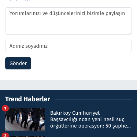
Gönder
Trend Haberler
1
Bakırköy Cumhuriyet
Başsavcılığı'ndan yeni nesil suç
örgütlerine operasyon: 50 şüpheli
hakkında gözaltı kararı
2