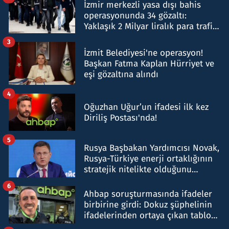
İzmir merkezli yasa dışı bahis
operasyonunda 34 gözaltı:
Yaklaşık 2 Milyar liralık para trafiği
tespit edildi
3
İzmit Belediyesi'ne operasyon!
Başkan Fatma Kaplan Hürriyet ve
eşi gözaltına alındı
4
Oğuzhan Uğur’un ifadesi ilk kez
Diriliş Postası'nda!
5
Rusya Başbakan Yardımcısı Novak,
Rusya-Türkiye enerji ortaklığının
stratejik nitelikte olduğunu
belirtti
6
Ahbap soruşturmasında ifadeler
birbirine girdi: Dokuz şüphelinin
ifadelerinden ortaya çıkan tablo
şok etti