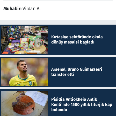
Muhabir:
Vildan A.
Kırtasiye sektöründe okula
dönüş mesaisi başladı
Arsenal, Bruno Guimaraes'i
transfer etti
Pisidia Antiokheia Antik
Kenti'nde 1500 yıllık litürjik kap
bulundu