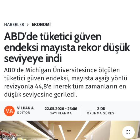
Gündem
HABERLER
EKONOMI
Haber
ABD'de tüketici güven
Kültür Sanat
endeksi mayısta rekor düşük
seviyeye indi
Kurumsal Haberler
ABD'de Michigan Üniversitesince ölçülen
Lezzet Durağı
tüketici güven endeksi, mayısta aşağı yönlü
revizyonla 44,8'e inerek tüm zamanların en
Memur ve Kamu
düşük seviyesine geriledi.
Otomobil
VILDAN A.
22.05.2026 - 23:06
2 DK
EDITÖR
YAYINLANMA
OKUNMA SÜRESI
Oyun
Ramazan