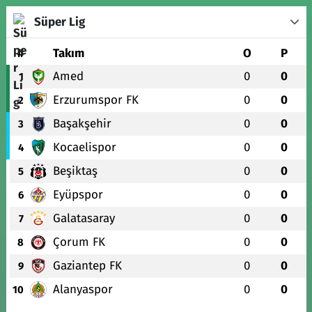
Süper Lig
#
Takım
O
P
Amed
0
0
1
Erzurumspor FK
0
0
2
Başakşehir
0
0
3
Kocaelispor
0
0
4
Beşiktaş
0
0
5
Eyüpspor
0
0
6
Galatasaray
0
0
7
Çorum FK
0
0
8
Gaziantep FK
0
0
9
Alanyaspor
0
0
10