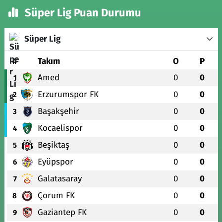
Süper Lig Puan Durumu
Süper Lig
#
Takım
O
P
Amed
0
0
1
Erzurumspor FK
0
0
2
Başakşehir
0
0
3
Kocaelispor
0
0
4
Beşiktaş
0
0
5
Eyüpspor
0
0
6
Galatasaray
0
0
7
Çorum FK
0
0
8
Gaziantep FK
0
0
9