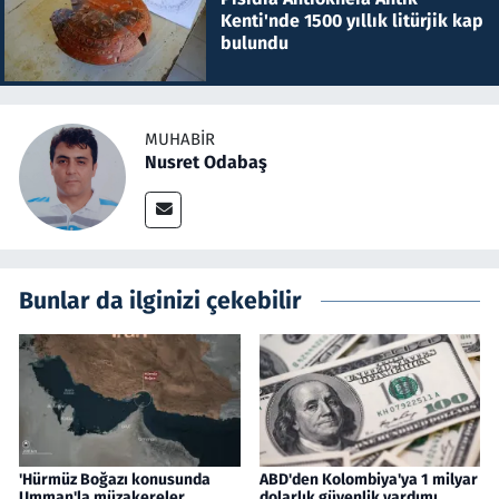
Kenti'nde 1500 yıllık litürjik kap
bulundu
MUHABIR
Nusret Odabaş
Bunlar da ilginizi çekebilir
'Hürmüz Boğazı konusunda
ABD'den Kolombiya'ya 1 milyar
Umman'la müzakereler
dolarlık güvenlik yardımı