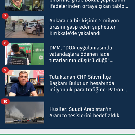
ifadelerinden ortaya çıkan tablo
şok etti
7
Ankara'da bir kişinin 2 milyon
lirasını gasp eden şüpheliler
Kırıkkale'de yakalandı
8
DMM, "DOA uygulamasında
vatandaşlara ödenen iade
tutarlarının düşürüldüğü"
iddiasını yalanladı
9
Tutuklanan CHP Silivri İlçe
Başkanı Bulut'un hesabında
milyonluk para trafiğine: Patron
talimat verdi, ben gönderdim
10
Husiler: Suudi Arabistan'ın
Aramco tesislerini hedef aldık