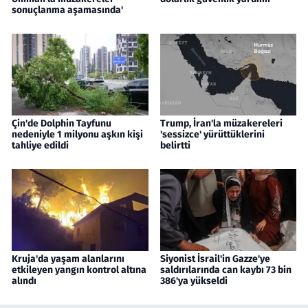
sonuçlanma aşamasında'
Çin'de Dolphin Tayfunu
Trump, İran'la müzakereleri
nedeniyle 1 milyonu aşkın kişi
'sessizce' yürüttüklerini
tahliye edildi
belirtti
Kruja'da yaşam alanlarını
Siyonist İsrail'in Gazze'ye
etkileyen yangın kontrol altına
saldırılarında can kaybı 73 bin
alındı
386'ya yükseldi