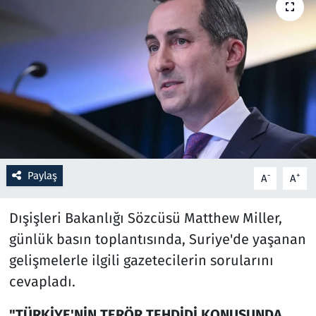
Resmi İlanlar
Rüya Tabirleri
Sağlık
Savunma Sanayi
Paylaş
Seçim 2023
-
+
A
A
Spor
Dışişleri Bakanlığı Sözcüsü Matthew Miller,
günlük basın toplantısında, Suriye'de yaşanan
Teknoloji ve Bilim
gelişmelerle ilgili gazetecilerin sorularını
cevapladı.
Televizyon
"TÜRKİYE'NİN TERÖR TEHDİDİ KONUSUNDA