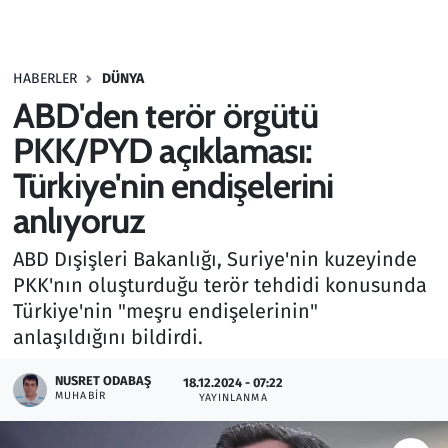
Gündem
HABERLER
DÜNYA
Haber
ABD'den terör örgütü
Kültür Sanat
PKK/PYD açıklaması:
Türkiye'nin endişelerini
Kurumsal Haberler
anlıyoruz
Lezzet Durağı
ABD Dışişleri Bakanlığı, Suriye'nin kuzeyinde
PKK'nın oluşturduğu terör tehdidi konusunda
Memur ve Kamu
Türkiye'nin "meşru endişelerinin"
anlaşıldığını bildirdi.
Otomobil
NUSRET ODABAŞ
18.12.2024 - 07:22
Oyun
MUHABIR
YAYINLANMA
Ramazan