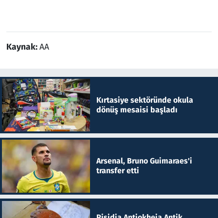
Kaynak:
AA
Kırtasiye sektöründe okula
dönüş mesaisi başladı
Arsenal, Bruno Guimaraes'i
transfer etti
Pisidia Antiokheia Antik