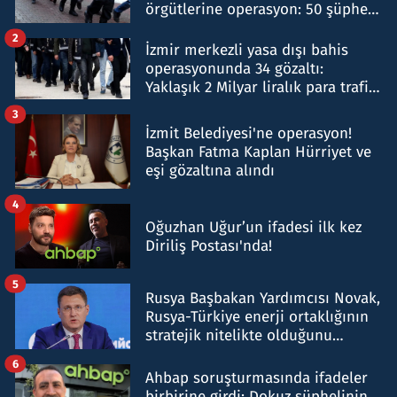
örgütlerine operasyon: 50 şüpheli
hakkında gözaltı kararı
2
İzmir merkezli yasa dışı bahis
operasyonunda 34 gözaltı:
Yaklaşık 2 Milyar liralık para trafiği
tespit edildi
3
İzmit Belediyesi'ne operasyon!
Başkan Fatma Kaplan Hürriyet ve
eşi gözaltına alındı
4
Oğuzhan Uğur’un ifadesi ilk kez
Diriliş Postası'nda!
5
Rusya Başbakan Yardımcısı Novak,
Rusya-Türkiye enerji ortaklığının
stratejik nitelikte olduğunu
belirtti
6
Ahbap soruşturmasında ifadeler
birbirine girdi: Dokuz şüphelinin