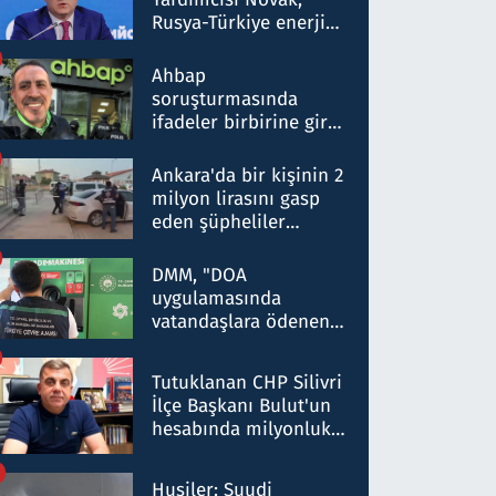
Rusya-Türkiye enerji
ortaklığının stratejik
nitelikte olduğunu
Ahbap
belirtti
soruşturmasında
ifadeler birbirine girdi:
Dokuz şüphelinin
ifadelerinden ortaya
Ankara'da bir kişinin 2
çıkan tablo şok etti
milyon lirasını gasp
eden şüpheliler
Kırıkkale'de yakalandı
DMM, "DOA
uygulamasında
vatandaşlara ödenen
iade tutarlarının
düşürüldüğü" iddiasını
Tutuklanan CHP Silivri
yalanladı
İlçe Başkanı Bulut'un
hesabında milyonluk
para trafiğine: Patron
talimat verdi, ben
Husiler: Suudi