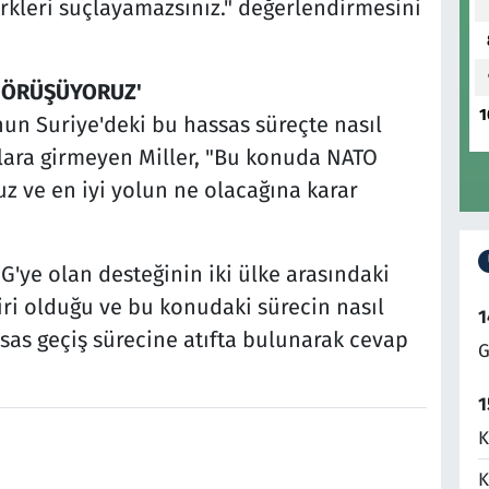
ürkleri suçlayamazsınız." değerlendirmesini
 GÖRÜŞÜYORUZ'
1
n Suriye'deki bu hassas süreçte nasıl
lara girmeyen Miller, "Bu konuda NATO
z ve en iyi yolun ne olacağına karar
G'ye olan desteğinin iki ülke arasındaki
ri olduğu ve bu konudaki sürecin nasıl
1
ssas geçiş sürecine atıfta bulunarak cevap
G
1
K
K