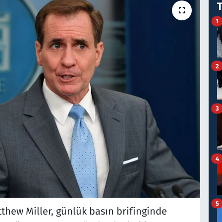
1
2
3
4
5
thew Miller, günlük basın brifinginde