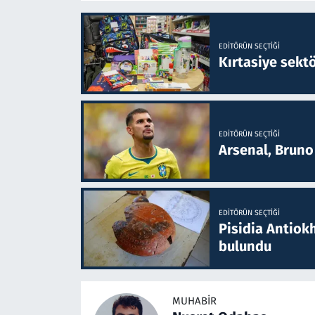
EDITÖRÜN SEÇTIĞI
Kırtasiye sekt
EDITÖRÜN SEÇTIĞI
Arsenal, Bruno 
EDITÖRÜN SEÇTIĞI
Pisidia Antiokh
bulundu
MUHABIR