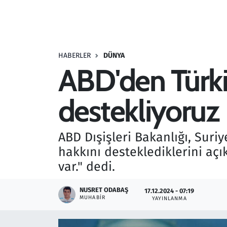
Resmi İlanlar
Rüya Tabirleri
HABERLER
DÜNYA
ABD'den Türkiy
Sağlık
destekliyoruz
Savunma Sanayi
Seçim 2023
ABD Dışişleri Bakanlığı, Sur
hakkını desteklediklerini açık
Spor
var." dedi.
Teknoloji ve Bilim
NUSRET ODABAŞ
17.12.2024 - 07:19
MUHABIR
YAYINLANMA
Televizyon