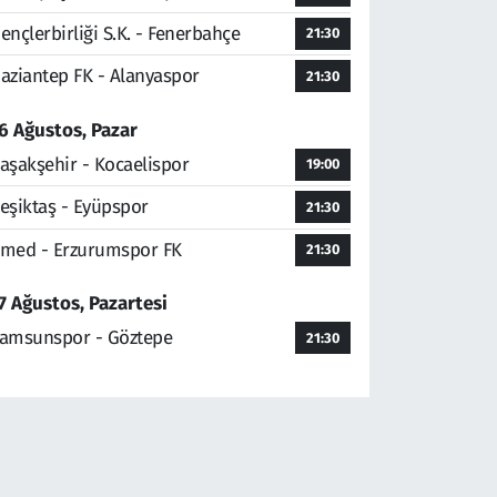
ençlerbirliği S.K. - Fenerbahçe
21:30
aziantep FK - Alanyaspor
21:30
6 Ağustos, Pazar
aşakşehir - Kocaelispor
19:00
eşiktaş - Eyüpspor
21:30
med - Erzurumspor FK
21:30
7 Ağustos, Pazartesi
amsunspor - Göztepe
21:30