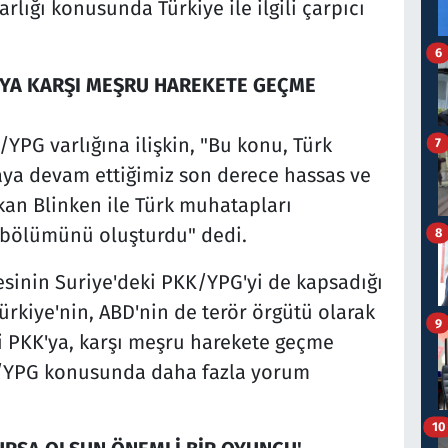
lığı konusunda Türkiye ile ilgili çarpıcı
6
'YA KARŞI MEŞRU HAREKETE GEÇME
/YPG varlığına ilişkin, "Bu konu, Türk
7
ya devam ettiğimiz son derece hassas ve
kan Blinken ile Türk muhatapları
 bölümünü oluşturdu" dedi.
8
esinin Suriye'deki PKK/YPG'yi de kapsadığı
rkiye'nin, ABD'nin de terör örgütü olarak
9
ni PKK'ya, karşı meşru harekete geçme
K/YPG konusunda daha fazla yorum
10