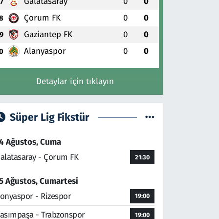
Galatasaray
0
0
7
Çorum FK
0
0
8
Gaziantep FK
0
0
9
Alanyaspor
0
0
0
Detaylar için tıklayın
Süper Lig Fikstür
4 Ağustos, Cuma
alatasaray - Çorum FK
21:30
5 Ağustos, Cumartesi
onyaspor - Rizespor
19:00
asımpaşa - Trabzonspor
19:00