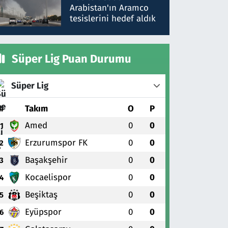
gönderdim
Arabistan'ın Aramco
tesislerini hedef aldık
Süper Lig Puan Durumu
Süper Lig
#
Takım
O
P
Amed
0
0
1
Erzurumspor FK
0
0
2
Başakşehir
0
0
3
Kocaelispor
0
0
4
Beşiktaş
0
0
5
Eyüpspor
0
0
6