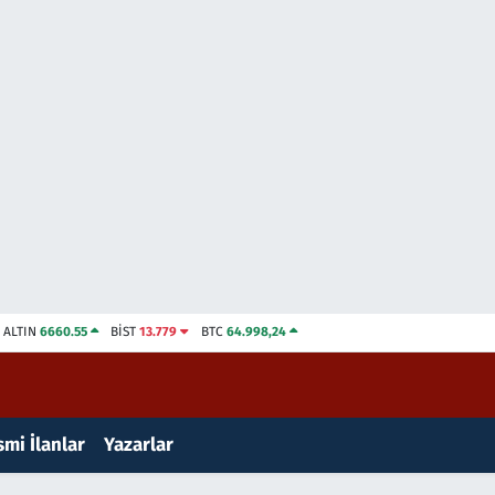
ALTIN
6660.55
BİST
13.779
BTC
64.998,24
mi İlanlar
Yazarlar