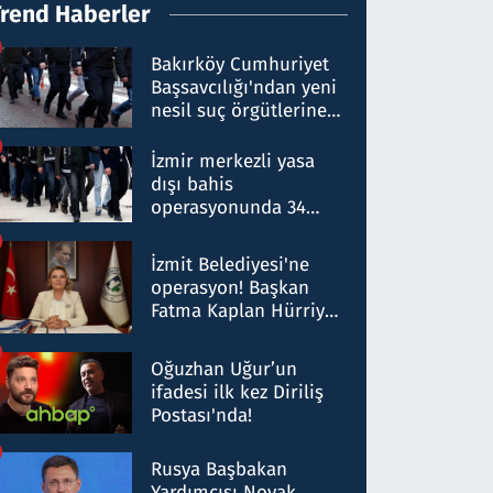
Trend Haberler
Bakırköy Cumhuriyet
Başsavcılığı'ndan yeni
nesil suç örgütlerine
operasyon: 50 şüpheli
hakkında gözaltı kararı
İzmir merkezli yasa
dışı bahis
operasyonunda 34
gözaltı: Yaklaşık 2
Milyar liralık para
İzmit Belediyesi'ne
trafiği tespit edildi
operasyon! Başkan
Fatma Kaplan Hürriyet
ve eşi gözaltına alındı
Oğuzhan Uğur’un
ifadesi ilk kez Diriliş
Postası'nda!
Rusya Başbakan
Yardımcısı Novak,