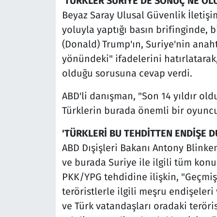
'TÜRKLER SURİYE'DE SONUÇ NE OL
Beyaz Saray Ulusal Güvenlik İletiş
yoluyla yaptığı basın brifinginde,
(Donald) Trump'ın, Suriye'nin anah
yönündeki" ifadelerini hatırlatara
olduğu sorusuna cevap verdi.
ABD'li danışman, "Son 14 yıldır old
Türklerin burada önemli bir oyunc
'TÜRKLERİ BU TEHDİTTEN ENDİŞE D
ABD Dışişleri Bakanı Antony Blinken
ve burada Suriye ile ilgili tüm konul
PKK/YPG tehdidine ilişkin, "Geçmişt
teröristlerle ilgili meşru endişeleri
ve Türk vatandaşları oradaki teröris