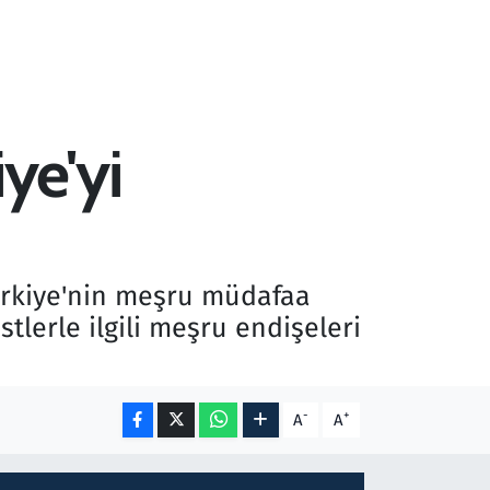
ye'yi
Türkiye'nin meşru müdafaa
stlerle ilgili meşru endişeleri
-
+
A
A