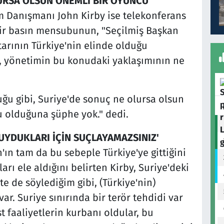
URSA OLSUN ÖNEMLİ BİR OYUNCU'
im Danışmanı John Kirby ise telekonferans
 bir basın mensubunun, "Seçilmiş Başkan
tarının Türkiye'nin elinde olduğu
k, yönetimin bu konudaki yaklaşımının ne
uğu gibi, Suriye'de sonuç ne olursa olsun
u olduğuna şüphe yok." dedi.
UYDUKLARI İÇİN SUÇLAYAMAZSINIZ'
'ın tam da bu sebeple Türkiye'ye gittiğini
arı ele aldığını belirten Kirby, Suriye'deki
e de söylediğim gibi, (Türkiye'nin)
 var. Suriye sınırında bir terör tehdidi var
t faaliyetlerin kurbanı oldular, bu