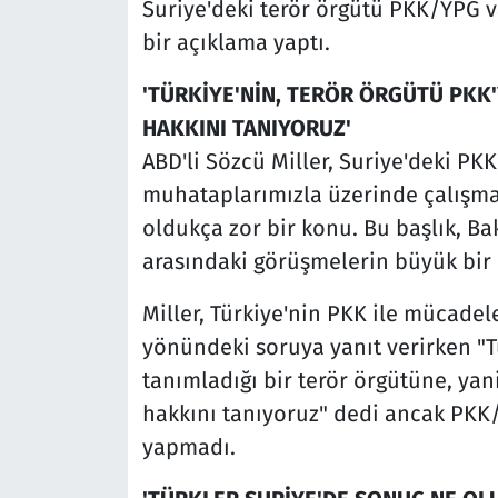
Suriye'deki terör örgütü PKK/YPG var
bir açıklama yaptı.
'TÜRKİYE'NİN, TERÖR ÖRGÜTÜ PKK
HAKKINI TANIYORUZ'
ABD'li Sözcü Miller, Suriye'deki PKK
muhataplarımızla üzerinde çalışma
oldukça zor bir konu. Bu başlık, Ba
arasındaki görüşmelerin büyük bir
Miller, Türkiye'nin PKK ile mücadel
yönündeki soruya yanıt verirken "Tü
tanımladığı bir terör örgütüne, ya
hakkını tanıyoruz" dedi ancak PK
yapmadı.