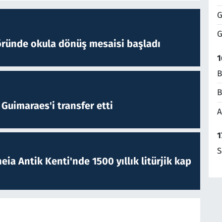
G
G
öründe okula dönüş mesaisi başladı
1
B
B
Guimaraes'i transfer etti
A
1
S
eia Antik Kenti'nde 1500 yıllık litürjik kap