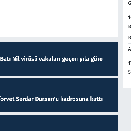
G
1
B
B
A
atı Nil virüsü vakaları geçen yıla göre
1
S
forvet Serdar Dursun'u kadrosuna kattı