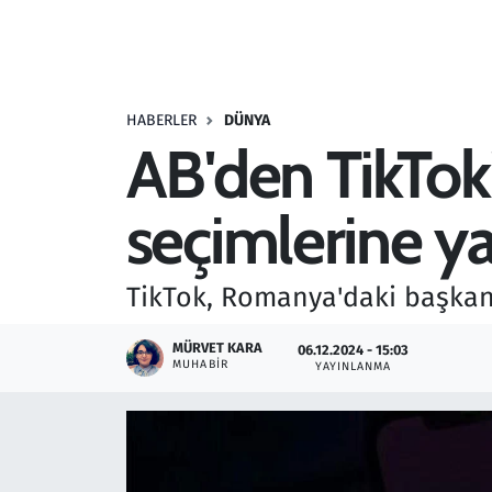
Resmi İlanlar
Rüya Tabirleri
HABERLER
DÜNYA
AB'den TikTok'
Sağlık
seçimlerine y
Savunma Sanayi
Seçim 2023
TikTok, Romanya'daki başkanl
Spor
MÜRVET KARA
06.12.2024 - 15:03
MUHABIR
YAYINLANMA
Teknoloji ve Bilim
Televizyon