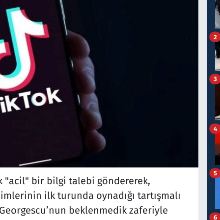
2
3
4
5
"acil" bir bilgi talebi göndererek,
lerinin ilk turunda oynadığı tartışmalı
n Georgescu’nun beklenmedik zaferiyle
6