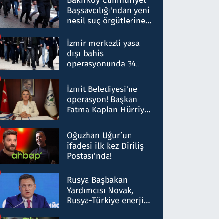
Bakırköy Cumhuriyet
Başsavcılığı'ndan yeni
nesil suç örgütlerine
operasyon: 50 şüpheli
hakkında gözaltı kararı
İzmir merkezli yasa
dışı bahis
operasyonunda 34
gözaltı: Yaklaşık 2
Milyar liralık para
İzmit Belediyesi'ne
trafiği tespit edildi
operasyon! Başkan
Fatma Kaplan Hürriyet
ve eşi gözaltına alındı
Oğuzhan Uğur’un
ifadesi ilk kez Diriliş
Postası'nda!
Rusya Başbakan
Yardımcısı Novak,
Rusya-Türkiye enerji
ortaklığının stratejik