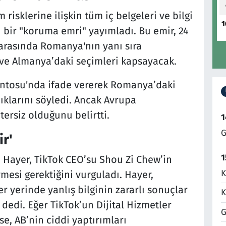
isklerine ilişkin tüm iç belgeleri ve bilgi
1
 bir "koruma emri" yayımladı. Bu emir, 24
 arasında Romanya'nın yanı sıra
 ve Almanya’daki seçimleri kapsayacak.
entosu'nda ifade vererek Romanya’daki
ıklarını söyledi. Ancak Avrupa
etersiz olduğunu belirtti.
1
G
ir'
1
e Hayer, TikTok CEO’su Shou Zi Chew’in
K
esi gerektiğini vurguladı. Hayer,
 yerinde yanlış bilginin zararlı sonuçlar
K
 dedi. Eğer TikTok’un Dijital Hizmetler
G
rse, AB’nin ciddi yaptırımları