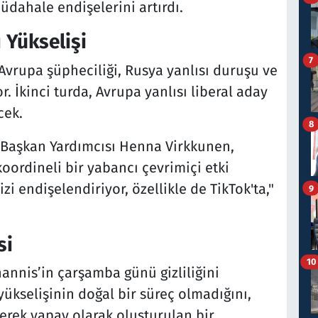
dahale endişelerini artırdı.
 Yükselişi
7
Avrupa şüpheciliği, Rusya yanlısı duruşu ve
or. İkinci turda, Avrupa yanlısı liberal aday
cek.
8
u Başkan Yardımcısı Henna Virkkunen,
oordineli bir yabancı çevrimiçi etki
i endişelendiriyor, özellikle de TikTok'ta,"
9
si
10
nis’in çarşamba günü gizliliğini
yükselişinin doğal bir süreç olmadığını,
erek yapay olarak oluşturulan bir