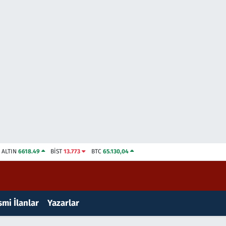
ALTIN
6618.49
BİST
13.773
BTC
65.130,04
mi İlanlar
Yazarlar