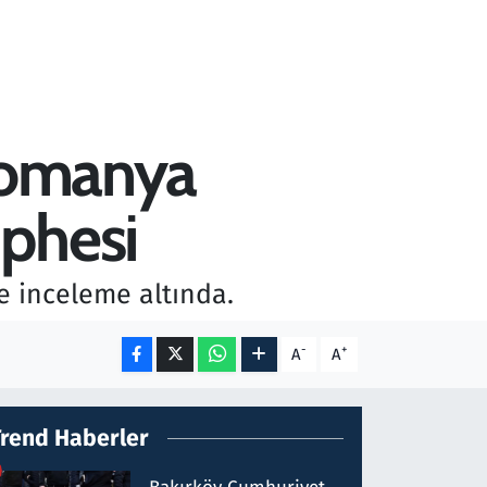
 Romanya
phesi
e inceleme altında.
-
+
A
A
Trend Haberler