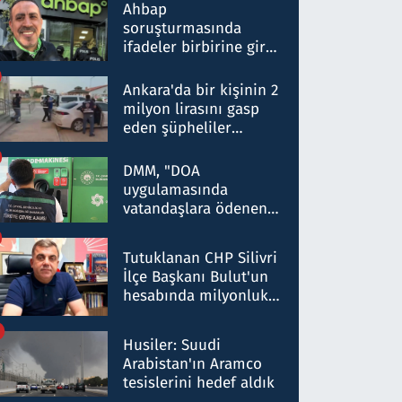
nitelikte olduğunu
Ahbap
belirtti
soruşturmasında
ifadeler birbirine girdi:
Dokuz şüphelinin
ifadelerinden ortaya
Ankara'da bir kişinin 2
çıkan tablo şok etti
milyon lirasını gasp
eden şüpheliler
Kırıkkale'de yakalandı
DMM, "DOA
uygulamasında
vatandaşlara ödenen
iade tutarlarının
düşürüldüğü" iddiasını
Tutuklanan CHP Silivri
yalanladı
İlçe Başkanı Bulut'un
hesabında milyonluk
para trafiğine: Patron
talimat verdi, ben
Husiler: Suudi
gönderdim
Arabistan'ın Aramco
tesislerini hedef aldık