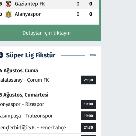
Gaziantep FK
0
0
9
Alanyaspor
0
0
0
Detaylar için tıklayın
Süper Lig Fikstür
4 Ağustos, Cuma
alatasaray - Çorum FK
21:30
5 Ağustos, Cumartesi
onyaspor - Rizespor
19:00
asımpaşa - Trabzonspor
19:00
ençlerbirliği S.K. - Fenerbahçe
21:30