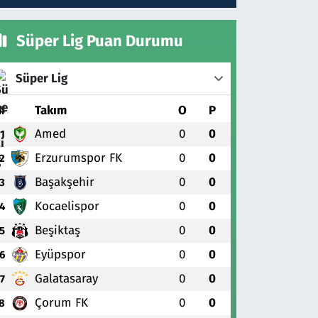
Süper Lig Puan Durumu
Süper Lig
#
Takım
O
P
Amed
0
0
1
Erzurumspor FK
0
0
2
Başakşehir
0
0
3
Kocaelispor
0
0
4
Beşiktaş
0
0
5
Eyüpspor
0
0
6
Galatasaray
0
0
7
Çorum FK
0
0
8