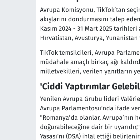
Avrupa Komisyonu, TikTok’tan seçim r
akışlarını dondurmasını talep eden
Kasım 2024 - 31 Mart 2025 tarihleri
Hırvatistan, Avusturya, Yunanistan
TikTok temsilcileri, Avrupa Parlam
müdahale amaçlı birkaç ağı kaldırd
milletvekilleri, verilen yanıtların y
'Ciddi Yaptırımlar Gelebil
Yenilen Avrupa Grubu lideri Valéri
Avrupa Parlamentosu'nda ifade verm
"Romanya’da olanlar, Avrupa’nın her
doğurabileceğine dair bir uyarıdır,"
Yasası’nı (DSA) ihlal ettiği belirleni