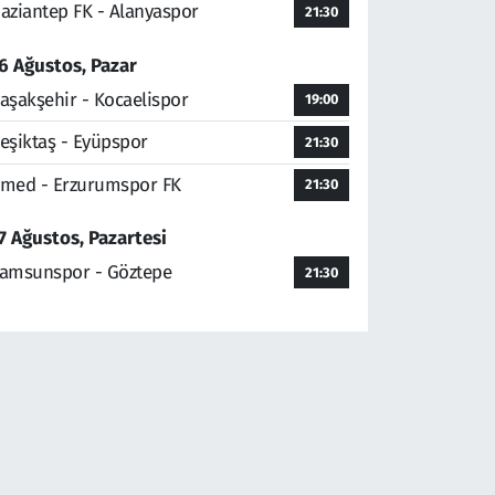
aziantep FK - Alanyaspor
21:30
6 Ağustos, Pazar
aşakşehir - Kocaelispor
19:00
eşiktaş - Eyüpspor
21:30
med - Erzurumspor FK
21:30
7 Ağustos, Pazartesi
amsunspor - Göztepe
21:30