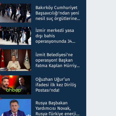
Bakırköy Cumhuriyet
Başsavcılığı'ndan yeni
nesil suç örgütlerine
operasyon: 50 şüpheli
hakkında gözaltı kararı
İzmir merkezli yasa
dışı bahis
operasyonunda 34
gözaltı: Yaklaşık 2
Milyar liralık para
İzmit Belediyesi'ne
trafiği tespit edildi
operasyon! Başkan
Fatma Kaplan Hürriyet
ve eşi gözaltına alındı
Oğuzhan Uğur’un
ifadesi ilk kez Diriliş
Postası'nda!
Rusya Başbakan
Yardımcısı Novak,
Rusya-Türkiye enerji