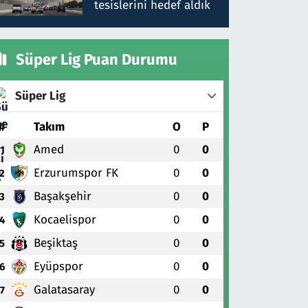
tesislerini hedef aldık
Süper Lig Puan Durumu
Süper Lig
#
Takım
O
P
Amed
0
0
1
Erzurumspor FK
0
0
2
Başakşehir
0
0
3
Kocaelispor
0
0
4
Beşiktaş
0
0
5
Eyüpspor
0
0
6
Galatasaray
0
0
7