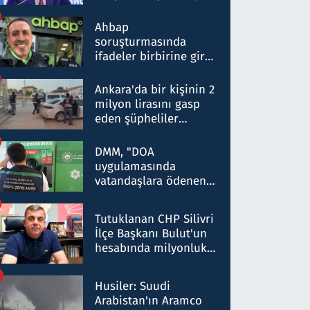
ortaklığının stratejik
nitelikte olduğunu
Ahbap
belirtti
soruşturmasında
ifadeler birbirine girdi:
Dokuz şüphelinin
ifadelerinden ortaya
Ankara'da bir kişinin 2
çıkan tablo şok etti
milyon lirasını gasp
eden şüpheliler
Kırıkkale'de yakalandı
DMM, "DOA
uygulamasında
vatandaşlara ödenen
iade tutarlarının
düşürüldüğü" iddiasını
Tutuklanan CHP Silivri
yalanladı
İlçe Başkanı Bulut'un
hesabında milyonluk
para trafiğine: Patron
talimat verdi, ben
Husiler: Suudi
gönderdim
Arabistan'ın Aramco