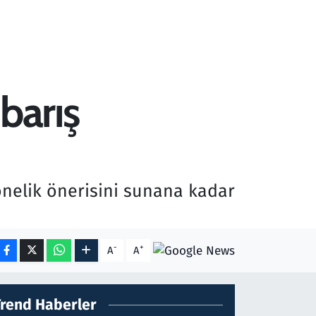
barış
önelik önerisini sunana kadar
-
+
A
A
Trend Haberler