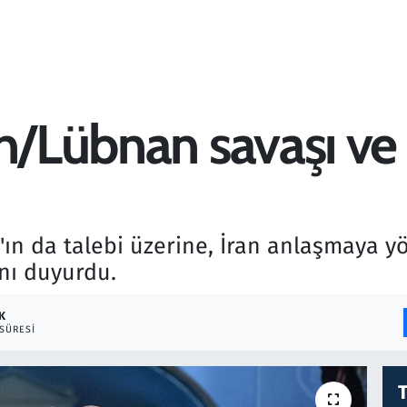
n/Lübnan savaşı ve 
ın da talebi üzerine, İran anlaşmaya y
ını duyurdu.
K
SÜRESI