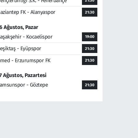
ençlerbirliği S.K. - Fenerbahçe
21:30
aziantep FK - Alanyaspor
21:30
6 Ağustos, Pazar
aşakşehir - Kocaelispor
19:00
eşiktaş - Eyüpspor
21:30
med - Erzurumspor FK
21:30
7 Ağustos, Pazartesi
amsunspor - Göztepe
21:30