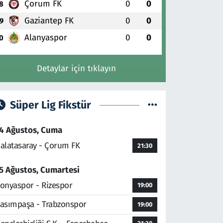
Çorum FK
0
0
8
Gaziantep FK
0
0
9
Alanyaspor
0
0
0
Detaylar için tıklayın
Süper Lig Fikstür
4 Ağustos, Cuma
alatasaray - Çorum FK
21:30
5 Ağustos, Cumartesi
onyaspor - Rizespor
19:00
asımpaşa - Trabzonspor
19:00