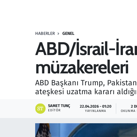
Resmi İlanlar
Rüya Tabirleri
HABERLER
GENEL
ABD/İsrail-İra
Sağlık
müzakereleri
Savunma Sanayi
Seçim 2023
ABD Başkanı Trump, Pakistan'
ateşkesi uzatma kararı aldığ
Spor
SAMET TUNÇ
22.04.2026 - 01:20
2 D
Teknoloji ve Bilim
EDITÖR
YAYINLANMA
OKUNMA 
Televizyon