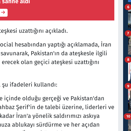
 sahne aldı
6
eşkesi uzattığını açıkladı.
7
ocial hesabından yaptığı açıklamada, İran
vunarak, Pakistan'ın da ateşkesle ilgili
8
 erecek olan geçici ateşkesi uzattığını
şu ifadeleri kullandı:
9
e içinde olduğu gerçeği ve Pakistan'dan
baz Şerif'in de talebi üzerine, liderleri ve
kadar İran'a yönelik saldırımızı askıya
10
muza ablukayı sürdürme ve her açıdan