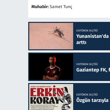
Muhabir:
Samet Tunç
EDITÖRÜN SEÇTIĞI
Yunanistan'da B
arttı
EDITÖRÜN SEÇTIĞI
Gaziantep FK, 
EDITÖRÜN SEÇTIĞI
Özgün tarzıyla