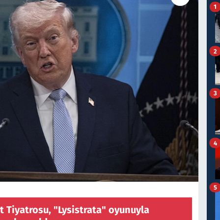
1
2
3
4
5
t Tiyatrosu, "Lysistrata" oyunuyla