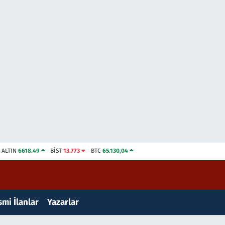
ALTIN
6618.49
BİST
13.773
BTC
65.130,04
mi İlanlar
Yazarlar