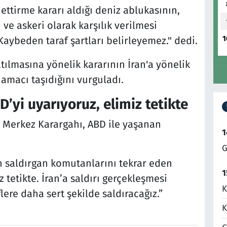
tirme kararı aldığı deniz ablukasının,
 askeri olarak karşılık verilmesi
1
ybeden taraf şartları belirleyemez." dedi.
lmasına yönelik kararının İran'a yönelik
amacı taşıdığını vurguladı.
BD’yi uyarıyoruz, elimiz tetikte
 Merkez Karargahı, ABD ile yaşanan
1
G
in saldırgan komutanlarını tekrar eden
1
z tetikte. İran’a saldırı gerçekleşmesi
K
re daha sert şekilde saldıracağız.”
K