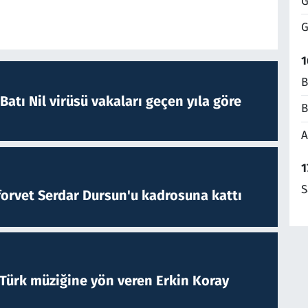
G
G
1
B
atı Nil virüsü vakaları geçen yıla göre
B
A
1
S
forvet Serdar Dursun'u kadrosuna kattı
 Türk müziğine yön veren Erkin Koray