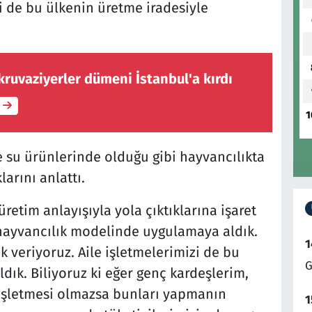
si de bu ülkenin üretme iradesiyle
ruvaziyerler dümeni İstanbul'a kırdı
1
e su ürünlerinde olduğu gibi hayvancılıkta
arını anlattı.
üretim anlayışıyla yola çıktıklarına işaret
hayvancılık modelinde uygulamaya aldık.
1
k veriyoruz. Aile işletmelerimizi de bu
G
ık. Biliyoruz ki eğer genç kardeşlerim,
e işletmesi olmazsa bunları yapmanın
1