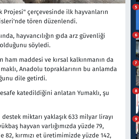
5
 Projesi" çerçevesinde ilk hayvanların
isleri'nde tören düzenlendi.
da, hayvancılığın gıda arz güvenliği
6
 olduğunu söyledi.
in ham maddesi ve kırsal kalkınmanın da
7
maklı, Anadolu topraklarının bu anlamda
unu dile getirdi.
8
esafe katedildiğini anlatan Yumaklı, şu
 destek miktarı yaklaşık 633 milyar lirayı
9
yükbaş hayvan varlığımızda yüzde 79,
 82, kırmızı et üretimimizde yüzde 142,