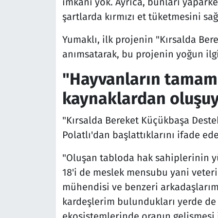
imkanı yok. Ayrıca, bunları yapark
şartlarda kırmızı et tüketmesini sa
Yumaklı, ilk projenin "Kırsalda Be
anımsatarak, bu projenin yoğun ilgi
"Hayvanların tamamı
kaynaklardan oluşu
"Kırsalda Bereket Küçükbaşa Destek 
Polatlı'dan başlattıklarını ifade 
"Oluşan tabloda hak sahiplerinin y
18'i de meslek mensubu yani veteri
mühendisi ve benzeri arkadaşlarım
kardeşlerim bulundukları yerde de 
ekosistemlerinde oranın gelişmesi 