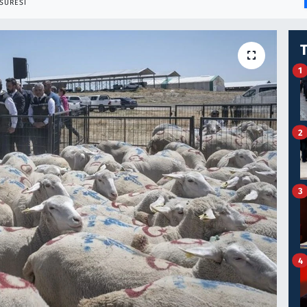
SÜRESI
1
2
3
4