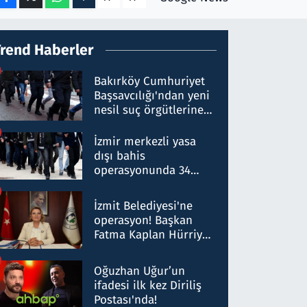
Trend Haberler
Bakırköy Cumhuriyet
Başsavcılığı'ndan yeni
nesil suç örgütlerine
operasyon: 50 şüpheli
hakkında gözaltı kararı
İzmir merkezli yasa
dışı bahis
operasyonunda 34
gözaltı: Yaklaşık 2
Milyar liralık para
İzmit Belediyesi'ne
trafiği tespit edildi
operasyon! Başkan
Fatma Kaplan Hürriyet
ve eşi gözaltına alındı
Oğuzhan Uğur’un
ifadesi ilk kez Diriliş
Postası'nda!