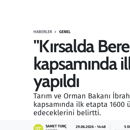
Resmi İlanlar
Rüya Tabirleri
HABERLER
GENEL
"Kırsalda Ber
Sağlık
kapsamında ilk
Savunma Sanayi
Seçim 2023
yapıldı
Spor
Tarım ve Orman Bakanı İbrah
Teknoloji ve Bilim
kapsamında ilk etapta 1600 ür
edeceklerini belirtti.
Televizyon
SAMET TUNÇ
29.06.2026 - 14:48
5 D