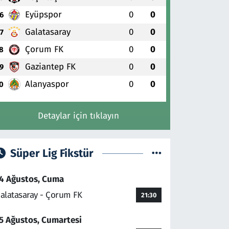
Eyüpspor
0
0
6
Galatasaray
0
0
7
Çorum FK
0
0
8
Gaziantep FK
0
0
9
Alanyaspor
0
0
0
Detaylar için tıklayın
Süper Lig Fikstür
4 Ağustos, Cuma
alatasaray - Çorum FK
21:30
5 Ağustos, Cumartesi