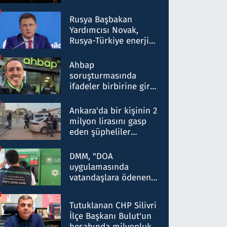
Rusya Başbakan
Yardımcısı Novak,
Rusya-Türkiye enerji
ortaklığının stratejik
nitelikte olduğunu
Ahbap
belirtti
soruşturmasında
ifadeler birbirine girdi:
Dokuz şüphelinin
ifadelerinden ortaya
Ankara'da bir kişinin 2
çıkan tablo şok etti
milyon lirasını gasp
eden şüpheliler
Kırıkkale'de yakalandı
DMM, "DOA
uygulamasında
vatandaşlara ödenen
iade tutarlarının
düşürüldüğü" iddiasını
Tutuklanan CHP Silivri
yalanladı
İlçe Başkanı Bulut'un
hesabında milyonluk