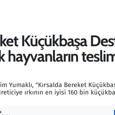
eket Küçükbaşa Dest
 hayvanların teslim
im Yumaklı, "Kırsalda Bereket Küçükbaş
eticiye ırkının en iyisi 160 bin küçükb
K