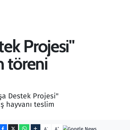
ek Projesi"
 töreni
a Destek Projesi"
aş hayvanı teslim
-
+
A
A