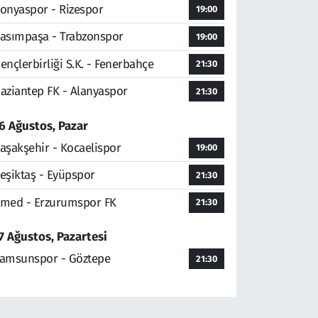
onyaspor - Rizespor
19:00
asımpaşa - Trabzonspor
19:00
ençlerbirliği S.K. - Fenerbahçe
21:30
aziantep FK - Alanyaspor
21:30
6 Ağustos, Pazar
aşakşehir - Kocaelispor
19:00
eşiktaş - Eyüpspor
21:30
med - Erzurumspor FK
21:30
7 Ağustos, Pazartesi
amsunspor - Göztepe
21:30