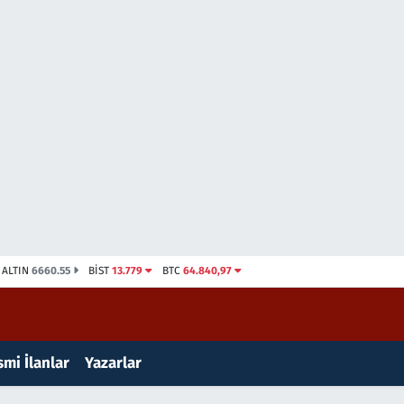
ALTIN
6660.55
BİST
13.779
BTC
64.840,97
mi İlanlar
Yazarlar