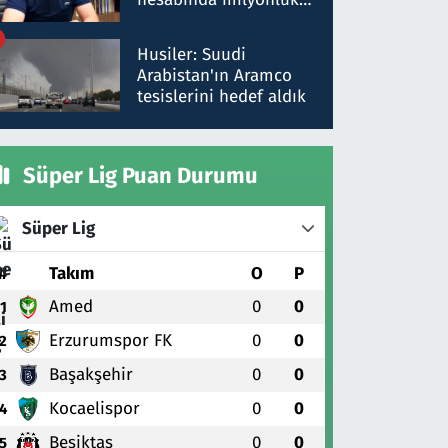
para trafiğine: Patron
talimat verdi, ben
Husiler: Suudi
gönderdim
Arabistan'ın Aramco
tesislerini hedef aldık
Süper Lig Puan Durumu
Süper Lig
#
Takım
O
P
Amed
0
0
1
Erzurumspor FK
0
0
2
Başakşehir
0
0
3
Kocaelispor
0
0
4
Beşiktaş
0
0
5