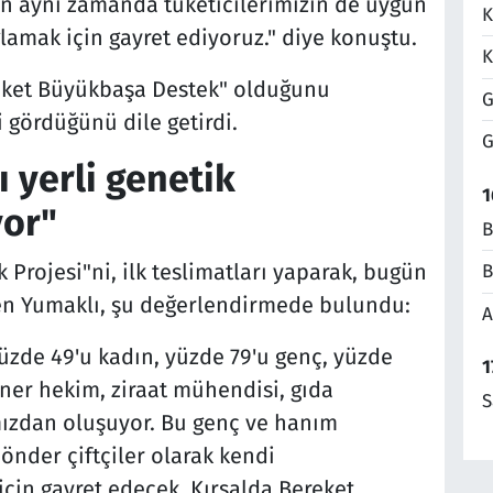
en aynı zamanda tüketicilerimizin de uygun
K
ğlamak için gayret ediyoruz." diye konuştu.
K
reket Büyükbaşa Destek" olduğunu
G
 gördüğünü dile getirdi.
G
 yerli genetik
1
yor"
B
Projesi"ni, ilk teslimatları yaparak, bugün
B
eden Yumaklı, şu değerlendirmede bulundu:
A
üzde 49'u kadın, yüzde 79'u genç, yüzde
1
ner hekim, ziraat mühendisi, gıda
S
ızdan oluşuyor. Bu genç ve hanım
önder çiftçiler olarak kendi
için gayret edecek. Kırsalda Bereket