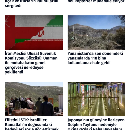
uçak ve İHA'ların kalıntılarını
helikopterler müdahale ediyor
sergiledi
İran Meclisi Ulusal Güvenlik
Yunanistan'da son dönemdeki
Komisyonu Sözcüsü: Umman
yangınlarda 118 bina
ile mutabakatın genel
kullanılamaz hale geldi
çerçevesi neredeyse
şekillendi
Filistinli STK: İsrailliler,
Japonya'nın güneyine ilerleyen
Ramallah'ın doğusundaki
Dolphin Tayfunu nedeniyle
bedevileri zorla göç ettirmek
Okinava'daki Naha Havaalanı