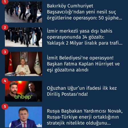
1
Bakırköy Cumhuriyet
Başsavcılığı'ndan yeni nesil suç
örgütlerine operasyon: 50 şüpheli
hakkında gözaltı kararı
2
İzmir merkezli yasa dışı bahis
operasyonunda 34 gözaltı:
Yaklaşık 2 Milyar liralık para trafiği
tespit edildi
3
İzmit Belediyesi'ne operasyon!
Başkan Fatma Kaplan Hürriyet ve
eşi gözaltına alındı
4
Oğuzhan Uğur’un ifadesi ilk kez
Diriliş Postası'nda!
5
Rusya Başbakan Yardımcısı Novak,
Rusya-Türkiye enerji ortaklığının
stratejik nitelikte olduğunu