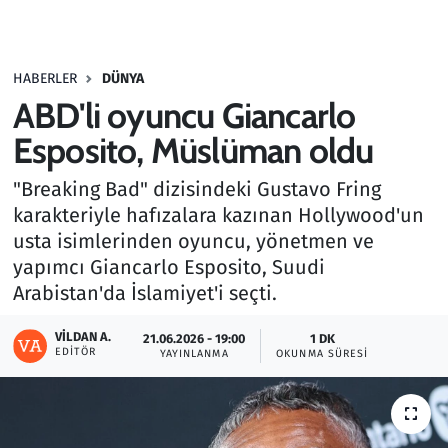
Gündem
HABERLER
DÜNYA
Haber
ABD'li oyuncu Giancarlo
Kültür Sanat
Esposito, Müslüman oldu
"Breaking Bad" dizisindeki Gustavo Fring
Kurumsal Haberler
karakteriyle hafızalara kazınan Hollywood'un
usta isimlerinden oyuncu, yönetmen ve
Lezzet Durağı
yapımcı Giancarlo Esposito, Suudi
Memur ve Kamu
Arabistan'da İslamiyet'i seçti.
VILDAN A.
Otomobil
21.06.2026 - 19:00
1 DK
EDITÖR
YAYINLANMA
OKUNMA SÜRESI
Oyun
Ramazan