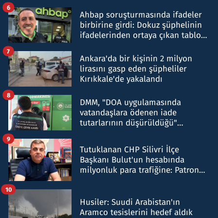
belirtti
6
Ahbap soruşturmasında ifadeler
birbirine girdi: Dokuz şüphelinin
ifadelerinden ortaya çıkan tablo
şok etti
7
Ankara'da bir kişinin 2 milyon
lirasını gasp eden şüpheliler
Kırıkkale'de yakalandı
8
DMM, "DOA uygulamasında
vatandaşlara ödenen iade
tutarlarının düşürüldüğü"
iddiasını yalanladı
9
Tutuklanan CHP Silivri İlçe
Başkanı Bulut'un hesabında
milyonluk para trafiğine: Patron
talimat verdi, ben gönderdim
10
Husiler: Suudi Arabistan'ın
Aramco tesislerini hedef aldık