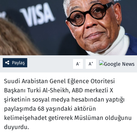
Resmi İlanlar
Rüya Tabirleri
Sağlık
Savunma Sanayi
Paylaş
-
+
A
A
Seçim 2023
Suudi Arabistan Genel Eğlence Otoritesi
Başkanı Turki Al-Sheikh, ABD merkezli X
Spor
şirketinin sosyal medya hesabından yaptığı
Teknoloji ve Bilim
paylaşımda 68 yaşındaki aktörün
kelimeişehadet getirerek Müslüman olduğunu
Televizyon
duyurdu.