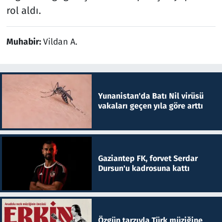
rol aldı.
Muhabir:
Vildan A.
Yunanistan'da Batı Nil virüsü
vakaları geçen yıla göre arttı
Gaziantep FK, forvet Serdar
Dursun'u kadrosuna kattı
Özgün tarzıyla Türk müziğine