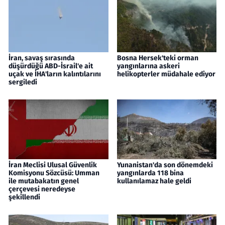
İran, savaş sırasında
Bosna Hersek'teki orman
düşürdüğü ABD-İsrail'e ait
yangınlarına askeri
uçak ve İHA'ların kalıntılarını
helikopterler müdahale ediyor
sergiledi
İran Meclisi Ulusal Güvenlik
Yunanistan'da son dönemdeki
Komisyonu Sözcüsü: Umman
yangınlarda 118 bina
ile mutabakatın genel
kullanılamaz hale geldi
çerçevesi neredeyse
şekillendi