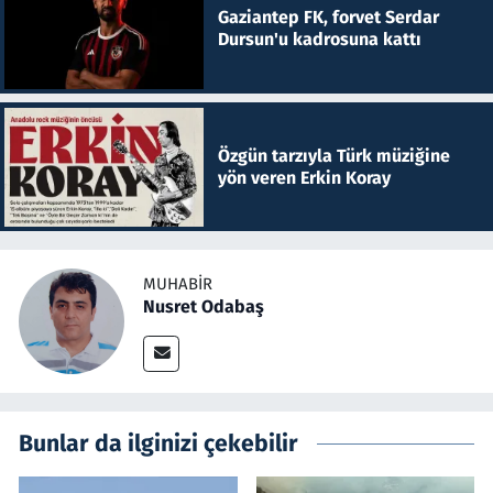
Gaziantep FK, forvet Serdar
Dursun'u kadrosuna kattı
Özgün tarzıyla Türk müziğine
yön veren Erkin Koray
MUHABIR
Nusret Odabaş
Bunlar da ilginizi çekebilir