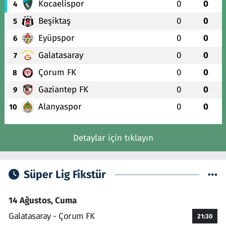
Kocaelispor
0
0
4
Beşiktaş
0
0
5
Eyüpspor
0
0
6
Galatasaray
0
0
7
Çorum FK
0
0
8
Gaziantep FK
0
0
9
Alanyaspor
0
0
10
Detaylar için tıklayın
Süper Lig Fikstür
14 Ağustos, Cuma
Galatasaray - Çorum FK
21:30