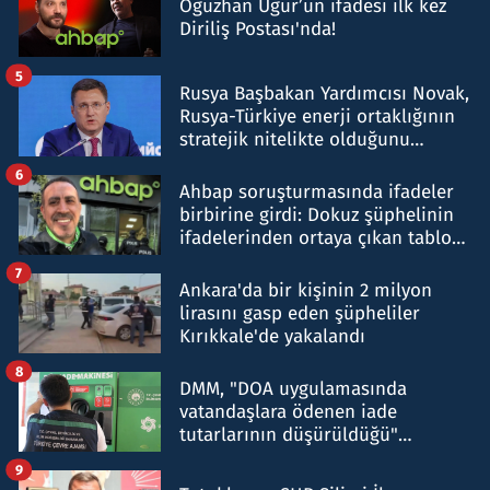
Oğuzhan Uğur’un ifadesi ilk kez
Diriliş Postası'nda!
5
Rusya Başbakan Yardımcısı Novak,
Rusya-Türkiye enerji ortaklığının
stratejik nitelikte olduğunu
belirtti
6
Ahbap soruşturmasında ifadeler
birbirine girdi: Dokuz şüphelinin
ifadelerinden ortaya çıkan tablo
şok etti
7
Ankara'da bir kişinin 2 milyon
lirasını gasp eden şüpheliler
Kırıkkale'de yakalandı
8
DMM, "DOA uygulamasında
vatandaşlara ödenen iade
tutarlarının düşürüldüğü"
iddiasını yalanladı
9