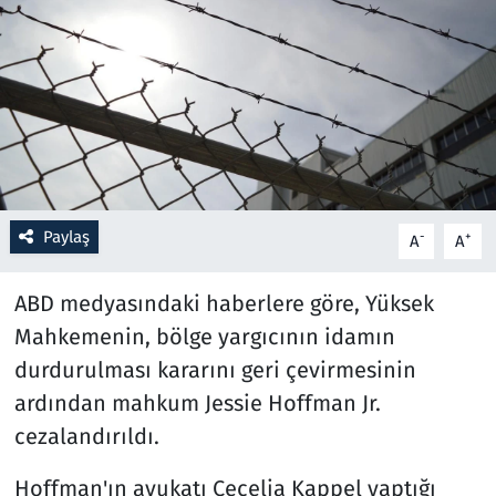
Resmi İlanlar
Rüya Tabirleri
Sağlık
Savunma Sanayi
Paylaş
-
+
A
A
Seçim 2023
ABD medyasındaki haberlere göre, Yüksek
Spor
Mahkemenin, bölge yargıcının idamın
durdurulması kararını geri çevirmesinin
Teknoloji ve Bilim
ardından mahkum Jessie Hoffman Jr.
cezalandırıldı.
Televizyon
Hoffman'ın avukatı Cecelia Kappel yaptığı