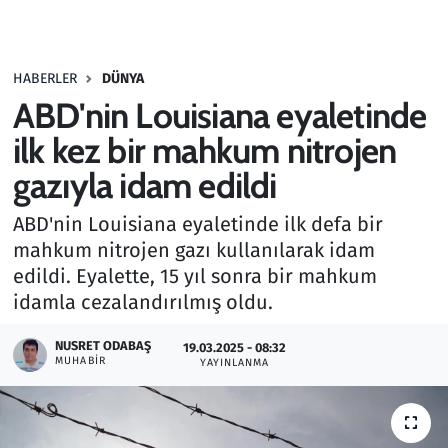
Gündem
HABERLER
DÜNYA
Haber
ABD'nin Louisiana eyaletinde
Kültür Sanat
ilk kez bir mahkum nitrojen
gazıyla idam edildi
Kurumsal Haberler
ABD'nin Louisiana eyaletinde ilk defa bir
Lezzet Durağı
mahkum nitrojen gazı kullanılarak idam
edildi. Eyalette, 15 yıl sonra bir mahkum
Memur ve Kamu
idamla cezalandırılmış oldu.
Otomobil
NUSRET ODABAŞ
19.03.2025 - 08:32
MUHABIR
YAYINLANMA
Oyun
Ramazan