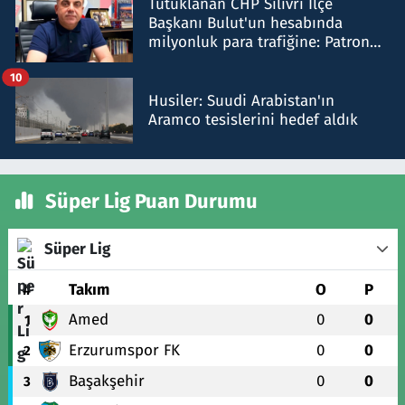
Tutuklanan CHP Silivri İlçe
Başkanı Bulut'un hesabında
milyonluk para trafiğine: Patron
talimat verdi, ben gönderdim
10
Husiler: Suudi Arabistan'ın
Aramco tesislerini hedef aldık
Süper Lig Puan Durumu
Süper Lig
#
Takım
O
P
Amed
0
0
1
Erzurumspor FK
0
0
2
Başakşehir
0
0
3