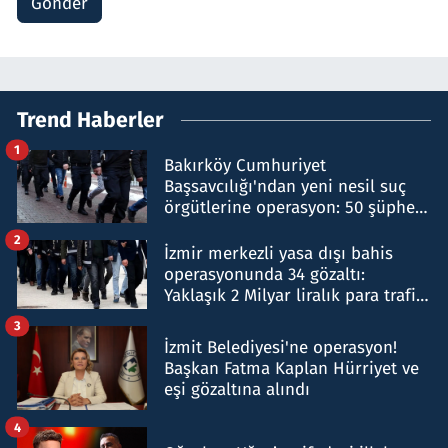
Gönder
Trend Haberler
1
Bakırköy Cumhuriyet
Başsavcılığı'ndan yeni nesil suç
örgütlerine operasyon: 50 şüpheli
hakkında gözaltı kararı
2
İzmir merkezli yasa dışı bahis
operasyonunda 34 gözaltı:
Yaklaşık 2 Milyar liralık para trafiği
tespit edildi
3
İzmit Belediyesi'ne operasyon!
Başkan Fatma Kaplan Hürriyet ve
eşi gözaltına alındı
4