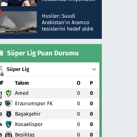
para trafiğine: Patron
talimat verdi, ben
Husiler: Suudi
gönderdim
Arabistan'ın Aramco
tesislerini hedef aldık
Süper Lig Puan Durumu
Süper Lig
#
Takım
O
P
Amed
0
0
1
Erzurumspor FK
0
0
2
Başakşehir
0
0
3
Kocaelispor
0
0
4
Beşiktaş
0
0
5