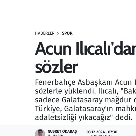
Resmi İlanlar
Rüya Tabirleri
HABERLER
SPOR
Acun Ilıcalı'd
Sağlık
sözler
Savunma Sanayi
Seçim 2023
Fenerbahçe Asbaşkanı Acun Ilı
sözlerle yüklendi. Ilıcalı, "B
Spor
sadece Galatasaray mağdur ol
Teknoloji ve Bilim
Türkiye, Galatasaray'ın mahku
adaletsizliği yıkacağız" dedi.
Televizyon
NUSRET ODABAŞ
03.12.2024 - 07:30
MUHABIR