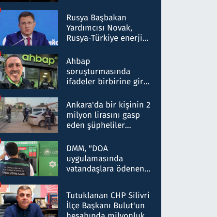
Rusya Başbakan
Yardımcısı Novak,
Rusya-Türkiye enerji
ortaklığının stratejik
nitelikte olduğunu
Ahbap
belirtti
soruşturmasında
ifadeler birbirine girdi:
Dokuz şüphelinin
ifadelerinden ortaya
Ankara'da bir kişinin 2
çıkan tablo şok etti
milyon lirasını gasp
eden şüpheliler
Kırıkkale'de yakalandı
DMM, "DOA
uygulamasında
vatandaşlara ödenen
iade tutarlarının
düşürüldüğü" iddiasını
Tutuklanan CHP Silivri
yalanladı
İlçe Başkanı Bulut'un
hesabında milyonluk