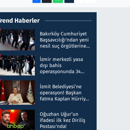
Trend Haberler
Bakırköy Cumhuriyet
Başsavcılığı'ndan yeni
nesil suç örgütlerine
operasyon: 50 şüpheli
hakkında gözaltı kararı
İzmir merkezli yasa
dışı bahis
operasyonunda 34
gözaltı: Yaklaşık 2
Milyar liralık para
İzmit Belediyesi'ne
trafiği tespit edildi
operasyon! Başkan
Fatma Kaplan Hürriyet
ve eşi gözaltına alındı
Oğuzhan Uğur’un
ifadesi ilk kez Diriliş
Postası'nda!