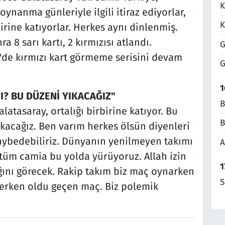
K
nanma günleriyle ilgili itiraz ediyorlar,
K
birine katıyorlar. Herkes aynı dinlenmiş.
 8 sarı kartı, 2 kırmızısı atlandı.
G
ye'de kırmızı kart görmeme serisini devam
G
1
I? BU DÜZENİ YIKACAĞIZ"
B
atasaray, ortalığı birbirine katıyor. Bu
B
yıkacağız. Ben varım herkes ölsün diyenleri
aybedebiliriz. Dünyanın yenilmeyen takımı
A
tüm camia bu yolda yürüyoruz. Allah izin
1
ğını görecek. Rakip takım biz maç oynarken
S
rerken oldu geçen maç. Biz polemik