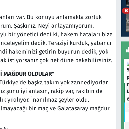
10
yanları var. Bu konuyu anlamakta zorluk
rum. Şaşkınız. Neyi anlayamıyorum,
lı bir yönetici dedi ki, hakem hataları bize
inceleyelim dedik. Teraziyi kurduk, yabancı
di hakeminizi getirin buyurun dedik, yok
ak istiyorsanız çok net düne bakabilirsiniz.
Kİ MAĞDUR OLDULAR"
 Türkiye'de başka takım yok zannediyorlar.
 şunu iyi anlasın, rakip var, rakibin de
k yıkılıyor. İnanılmaz şeyler oldu.
almayacağı bir maç ve Galatasaray mağdur