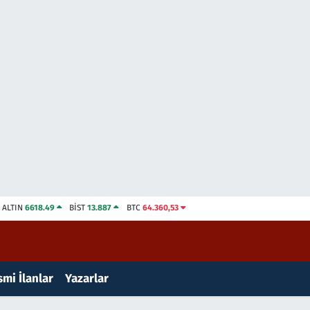
ALTIN
6618.49
BİST
13.887
BTC
64.360,53
mi İlanlar
Yazarlar