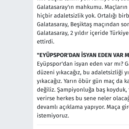
Galatasaray'ın mahkumu. Maçların oy
hiçbir adaletsizlik yok. Ortalığı bir
Galatasaray, Beşiktaş maçından sonra
Galatasaray, 2 yıldır içeride Türki
ettirdi.
"EYÜPSPOR'DAN İSYAN EDEN VAR M
Eyüpspor'dan isyan eden var mı? Gal
düzeni yıkacağız, bu adaletsizliği 
yıkacağız. Yarın öbür gün maç da k
değiliz. Şampiyonluğa baş koyduk, 
verirse herkes bu sene neler olaca
devamlı açıklama yapıyor. Maça gi
istemiyoruz.