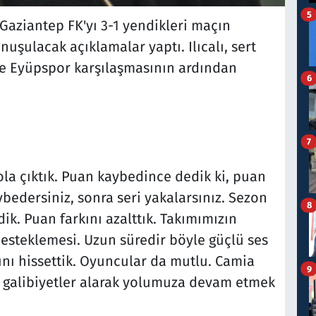
5
Gaziantep FK'yı 3-1 yendikleri maçın
nuşulacak açıklamalar yaptı. Ilıcalı, sert
i ve Eyüpspor karşılaşmasının ardından
6
7
la çıktık. Puan kaybedince dedik ki, puan
ybedersiniz, sonra seri yakalarsınız. Sezon
8
ik. Puan farkını azalttık. Takımımızın
desteklemesi. Uzun süredir böyle güçlü ses
nı hissettik. Oyuncular da mutlu. Camia
9
a galibiyetler alarak yolumuza devam etmek