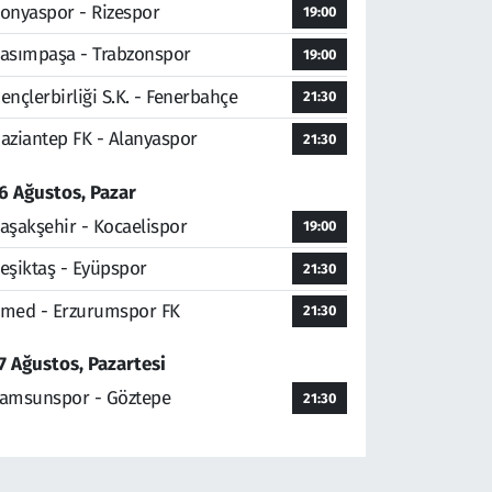
onyaspor - Rizespor
19:00
asımpaşa - Trabzonspor
19:00
ençlerbirliği S.K. - Fenerbahçe
21:30
aziantep FK - Alanyaspor
21:30
6 Ağustos, Pazar
aşakşehir - Kocaelispor
19:00
eşiktaş - Eyüpspor
21:30
med - Erzurumspor FK
21:30
7 Ağustos, Pazartesi
amsunspor - Göztepe
21:30