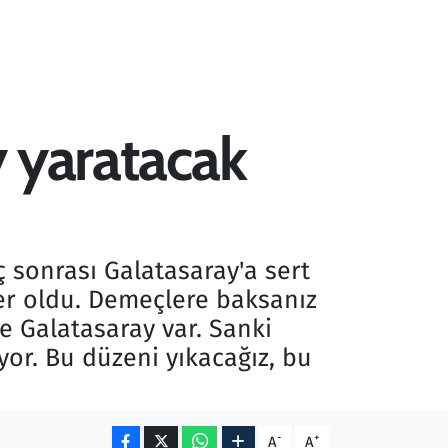
y yaratacak
ç sonrası Galatasaray'a sert
yler oldu. Demeçlere baksanız
 Galatasaray var. Sanki
yor. Bu düzeni yıkacağız, bu
-
+
A
A