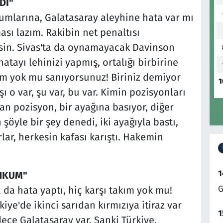
Dİ"
umlarına, Galatasaray aleyhine hata var mı
ması lazım. Rakibin net penaltısı
şsin. Sivas'ta da oynamayacak Davinson
tayı lehinizi yapmış, ortalığı birbirine
ım yok mu sanıyorsunuz! Biriniz demiyor
1
şı o var, şu var, bu var. Kimin pozisyonları
 pozisyon, bir ayağına basıyor, diğer
şöyle bir şey denedi, iki ayağıyla bastı,
rlar, herkesin kafası karıştı. Hakemin
1
HKUM"
G
a da hata yaptı, hiç karşı takım yok mu!
ye'de ikinci sarıdan kırmızıya itiraz var
1
ece Galatasaray var. Sanki Türkiye,