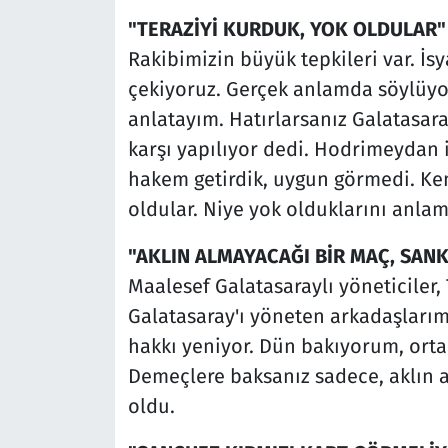
"TERAZİYİ KURDUK, YOK OLDULAR"
Rakibimizin büyük tepkileri var. İs
çekiyoruz. Gerçek anlamda söylüyo
anlatayım. Hatırlarsanız Galatasaray
karşı yapılıyor dedi. Hodrimeydan 
hakem getirdik, uygun görmedi. Ken
oldular. Niye yok olduklarını anlam
"AKLIN ALMAYACAĞI BİR MAÇ, SAN
Maalesef Galatasaraylı yöneticiler,
Galatasaray'ı yöneten arkadaşlarımız
hakkı yeniyor. Dün bakıyorum, ortalı
Demeçlere baksanız sadece, aklın 
oldu.