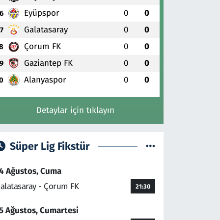
Eyüpspor
0
0
6
Galatasaray
0
0
7
Çorum FK
0
0
8
Gaziantep FK
0
0
9
Alanyaspor
0
0
0
Detaylar için tıklayın
Süper Lig Fikstür
4 Ağustos, Cuma
alatasaray - Çorum FK
21:30
5 Ağustos, Cumartesi