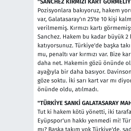
"SANCHEZ KIRMIZI KART GÖRMELİY
Pozisyonlara bakıyoruz, hakem yor
var, Galatasaray'ın 25'te 10 kişi kal
verilmemiş. Kırmızı kartı görmemi
Sanchez. Hakem bu kadar büyük 2 ha
katıyorsunuz. Türkiye'de başka tak
mu, penaltı var kırmızı var. Bize kar
daha net. Hakemin gözü önünde olan
ayağıyla bir daha basıyor. Davinson 
göze soktu. İki sarı kart var mı diyo
önünde oldu, atılmadı.
"TÜRKİYE SANKİ GALATASARAY MA
Tut ki hakem kötü yönetti, iki taraf
Eyüpspor'un hakkı yenmedi mi! Türki
mı? Başka takım yok Türkiye'de, sad