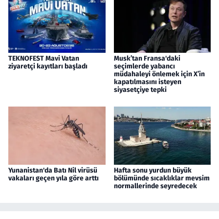
TEKNOFEST Mavi Vatan
Musk’tan Fransa'daki
ziyaretçi kayıtları başladı
seçimlerde yabancı
müdahaleyi önlemek için X’in
kapatılmasını isteyen
siyasetçiye tepki
Yunanistan'da Batı Nil virüsü
Hafta sonu yurdun büyük
vakaları geçen yıla göre arttı
bölümünde sıcaklıklar mevsim
normallerinde seyredecek