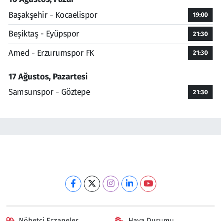
Başakşehir - Kocaelispor
19:00
Beşiktaş - Eyüpspor
21:30
Amed - Erzurumspor FK
21:30
17 Ağustos, Pazartesi
Samsunspor - Göztepe
21:30
Nöbetçi Eczaneler
Hava Durumu