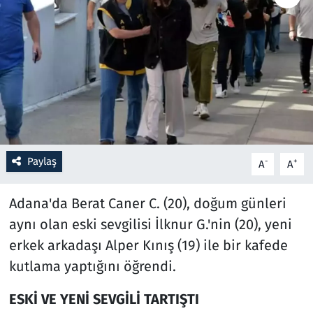
Resmi İlanlar
Rüya Tabirleri
Sağlık
Savunma Sanayi
Paylaş
-
+
A
A
Seçim 2023
Adana'da Berat Caner C. (20), doğum günleri
Spor
aynı olan eski sevgilisi İlknur G.'nin (20), yeni
erkek arkadaşı Alper Kınış (19) ile bir kafede
Teknoloji ve Bilim
kutlama yaptığını öğrendi.
Televizyon
ESKİ VE YENİ SEVGİLİ TARTIŞTI