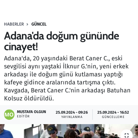
Gündem
HABERLER
GÜNCEL
Haber
Adana'da doğum gününde
Kültür Sanat
cinayet!
Adana'da, 20 yaşındaki Berat Caner C., eski
Kurumsal Haberler
sevgilisi aynı yaştaki İlknur G.'nin, yeni erkek
arkadaşı ile doğum günü kutlaması yaptığı
Lezzet Durağı
kafeye gidince aralarında tartışma çıktı.
Memur ve Kamu
Kavgada, Berat Caner C.'nin arkadaşı Batuhan
Kolsuz öldürüldü.
Otomobil
MUSTAFA OLGUN
25.09.2024 - 09:26
25.09.2024 - 16:52
EDITÖR
YAYINLANMA
GÜNCELLEME
Oyun
Ramazan