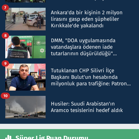
şok etti
7
Ankara'da bir kişinin 2 milyon
lirasını gasp eden şüpheliler
Kırıkkale'de yakalandı
8
DMM, "DOA uygulamasında
vatandaşlara ödenen iade
tutarlarının düşürüldüğü"
iddiasını yalanladı
9
Tutuklanan CHP Silivri İlçe
Başkanı Bulut'un hesabında
milyonluk para trafiğine: Patron
talimat verdi, ben gönderdim
10
Husiler: Suudi Arabistan'ın
Aramco tesislerini hedef aldık
Süper Lig Puan Durumu