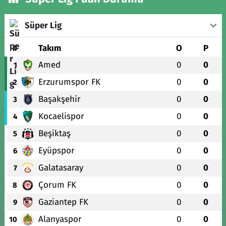
Süper Lig
#
Takım
O
P
Amed
0
0
1
Erzurumspor FK
0
0
2
Başakşehir
0
0
3
Kocaelispor
0
0
4
Beşiktaş
0
0
5
Eyüpspor
0
0
6
Galatasaray
0
0
7
Çorum FK
0
0
8
Gaziantep FK
0
0
9
Alanyaspor
0
0
10