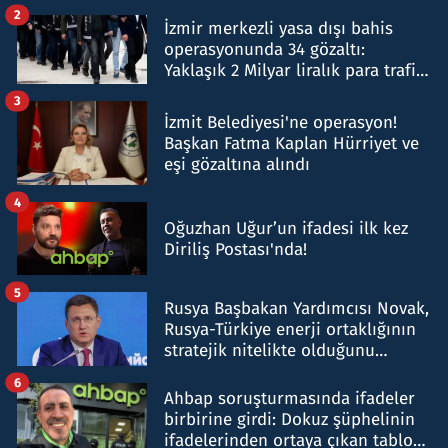
hakkında gözaltı kararı
2
İzmir merkezli yasa dışı bahis
operasyonunda 34 gözaltı:
Yaklaşık 2 Milyar liralık para trafiği
tespit edildi
3
İzmit Belediyesi'ne operasyon!
Başkan Fatma Kaplan Hürriyet ve
eşi gözaltına alındı
4
Oğuzhan Uğur’un ifadesi ilk kez
Diriliş Postası'nda!
5
Rusya Başbakan Yardımcısı Novak,
Rusya-Türkiye enerji ortaklığının
stratejik nitelikte olduğunu
belirtti
6
Ahbap soruşturmasında ifadeler
birbirine girdi: Dokuz şüphelinin
ifadelerinden ortaya çıkan tablo