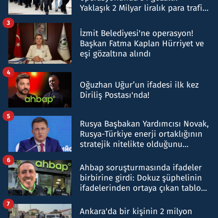
Yaklaşık 2 Milyar liralık para trafiği
tespit edildi
3
İzmit Belediyesi'ne operasyon!
Başkan Fatma Kaplan Hürriyet ve
eşi gözaltına alındı
4
Oğuzhan Uğur’un ifadesi ilk kez
Diriliş Postası'nda!
5
Rusya Başbakan Yardımcısı Novak,
Rusya-Türkiye enerji ortaklığının
stratejik nitelikte olduğunu
belirtti
6
Ahbap soruşturmasında ifadeler
birbirine girdi: Dokuz şüphelinin
ifadelerinden ortaya çıkan tablo
şok etti
7
Ankara'da bir kişinin 2 milyon