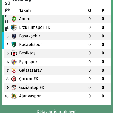
#
Takım
O
P
Amed
0
0
1
Erzurumspor FK
0
0
2
Başakşehir
0
0
3
Kocaelispor
0
0
4
Beşiktaş
0
0
5
Eyüpspor
0
0
6
Galatasaray
0
0
7
Çorum FK
0
0
8
Gaziantep FK
0
0
9
Alanyaspor
0
0
10
Detaylar için tıklayın