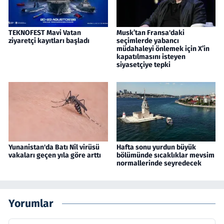
TEKNOFEST Mavi Vatan
Musk’tan Fransa'daki
ziyaretçi kayıtları başladı
seçimlerde yabancı
müdahaleyi önlemek için X’in
kapatılmasını isteyen
siyasetçiye tepki
Yunanistan'da Batı Nil virüsü
Hafta sonu yurdun büyük
vakaları geçen yıla göre arttı
bölümünde sıcaklıklar mevsim
normallerinde seyredecek
Yorumlar