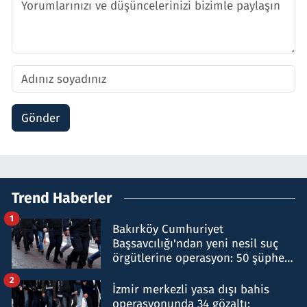
Gönder
Trend Haberler
1
Bakırköy Cumhuriyet
Başsavcılığı'ndan yeni nesil suç
örgütlerine operasyon: 50 şüpheli
hakkında gözaltı kararı
2
İzmir merkezli yasa dışı bahis
operasyonunda 34 gözaltı: