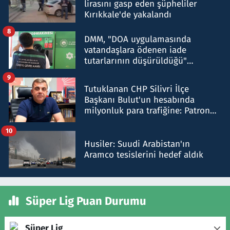
lirasını gasp eden şüpheliler
Kırıkkale'de yakalandı
8
DMM, "DOA uygulamasında
vatandaşlara ödenen iade
tutarlarının düşürüldüğü"
iddiasını yalanladı
9
Tutuklanan CHP Silivri İlçe
Başkanı Bulut'un hesabında
milyonluk para trafiğine: Patron
talimat verdi, ben gönderdim
10
Husiler: Suudi Arabistan'ın
Aramco tesislerini hedef aldık
Süper Lig Puan Durumu
Süper Lig