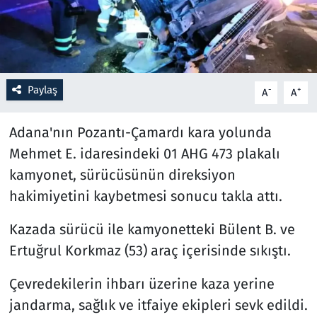
Resmi İlanlar
Rüya Tabirleri
Paylaş
-
+
A
A
Sağlık
Adana'nın Pozantı-Çamardı kara yolunda
Savunma Sanayi
Mehmet E. idaresindeki 01 AHG 473 plakalı
kamyonet, sürücüsünün direksiyon
Seçim 2023
hakimiyetini kaybetmesi sonucu takla attı.
Spor
Kazada sürücü ile kamyonetteki Bülent B. ve
Ertuğrul Korkmaz (53) araç içerisinde sıkıştı.
Teknoloji ve Bilim
Çevredekilerin ihbarı üzerine kaza yerine
Televizyon
jandarma, sağlık ve itfaiye ekipleri sevk edildi.