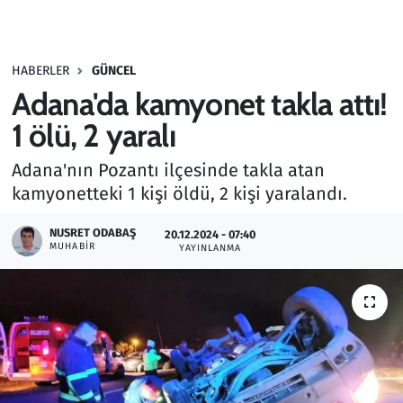
Gündem
HABERLER
GÜNCEL
Haber
Adana'da kamyonet takla attı!
Kültür Sanat
1 ölü, 2 yaralı
Adana'nın Pozantı ilçesinde takla atan
Kurumsal Haberler
kamyonetteki 1 kişi öldü, 2 kişi yaralandı.
Lezzet Durağı
NUSRET ODABAŞ
20.12.2024 - 07:40
MUHABIR
YAYINLANMA
Memur ve Kamu
Otomobil
Oyun
Ramazan