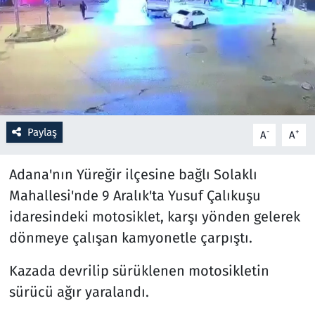
Resmi İlanlar
Rüya Tabirleri
Sağlık
Paylaş
-
+
A
A
Savunma Sanayi
Adana'nın Yüreğir ilçesine bağlı Solaklı
Seçim 2023
Mahallesi'nde 9 Aralık'ta Yusuf Çalıkuşu
Spor
idaresindeki motosiklet, karşı yönden gelerek
dönmeye çalışan kamyonetle çarpıştı.
Teknoloji ve Bilim
Kazada devrilip sürüklenen motosikletin
Televizyon
sürücü ağır yaralandı.