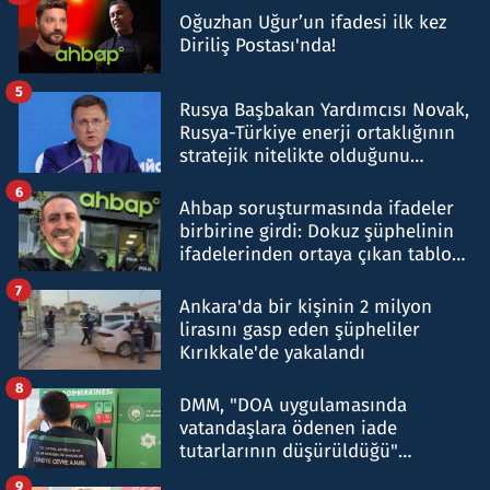
Oğuzhan Uğur’un ifadesi ilk kez
Diriliş Postası'nda!
5
Rusya Başbakan Yardımcısı Novak,
Rusya-Türkiye enerji ortaklığının
stratejik nitelikte olduğunu
belirtti
6
Ahbap soruşturmasında ifadeler
birbirine girdi: Dokuz şüphelinin
ifadelerinden ortaya çıkan tablo
şok etti
7
Ankara'da bir kişinin 2 milyon
lirasını gasp eden şüpheliler
Kırıkkale'de yakalandı
8
DMM, "DOA uygulamasında
vatandaşlara ödenen iade
tutarlarının düşürüldüğü"
iddiasını yalanladı
9