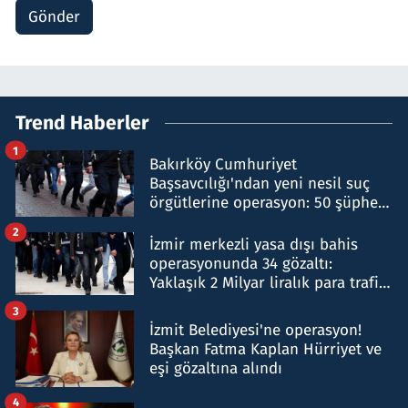
Gönder
Trend Haberler
1
Bakırköy Cumhuriyet
Başsavcılığı'ndan yeni nesil suç
örgütlerine operasyon: 50 şüpheli
hakkında gözaltı kararı
2
İzmir merkezli yasa dışı bahis
operasyonunda 34 gözaltı:
Yaklaşık 2 Milyar liralık para trafiği
tespit edildi
3
İzmit Belediyesi'ne operasyon!
Başkan Fatma Kaplan Hürriyet ve
eşi gözaltına alındı
4