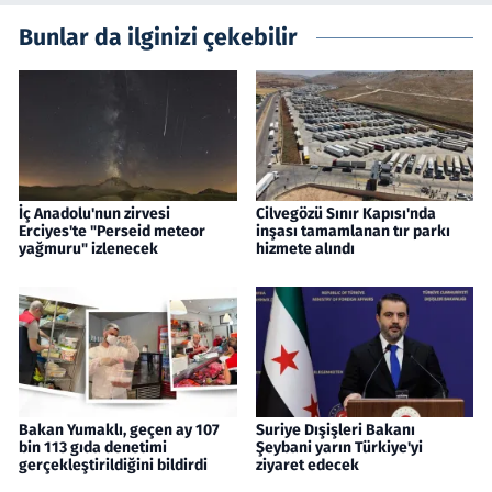
Bunlar da ilginizi çekebilir
İç Anadolu'nun zirvesi
Cilvegözü Sınır Kapısı'nda
Erciyes'te "Perseid meteor
inşası tamamlanan tır parkı
yağmuru" izlenecek
hizmete alındı
Bakan Yumaklı, geçen ay 107
Suriye Dışişleri Bakanı
bin 113 gıda denetimi
Şeybani yarın Türkiye'yi
gerçekleştirildiğini bildirdi
ziyaret edecek