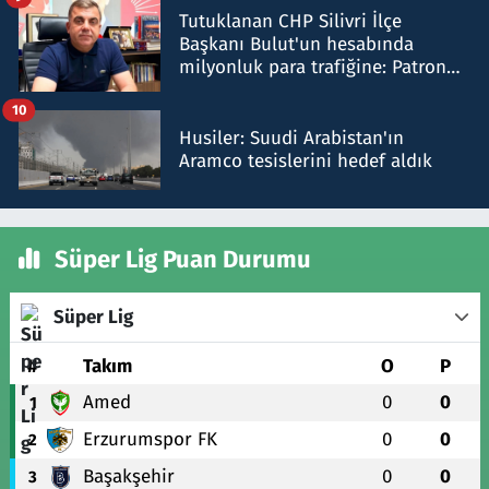
Tutuklanan CHP Silivri İlçe
Başkanı Bulut'un hesabında
milyonluk para trafiğine: Patron
talimat verdi, ben gönderdim
10
Husiler: Suudi Arabistan'ın
Aramco tesislerini hedef aldık
Süper Lig Puan Durumu
Süper Lig
#
Takım
O
P
Amed
0
0
1
Erzurumspor FK
0
0
2
Başakşehir
0
0
3