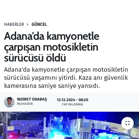
Gündem
HABERLER
GÜNCEL
Haber
Adana'da kamyonetle
Kültür Sanat
çarpışan motosikletin
sürücüsü öldü
Kurumsal Haberler
Adana'da kamyonetle çarpışan motosikletin
Lezzet Durağı
sürücüsü yaşamını yitirdi. Kaza anı güvenlik
kamerasına saniye saniye yansıdı.
Memur ve Kamu
NUSRET ODABAŞ
12.12.2024 - 08:20
MUHABIR
YAYINLANMA
Otomobil
Oyun
Ramazan