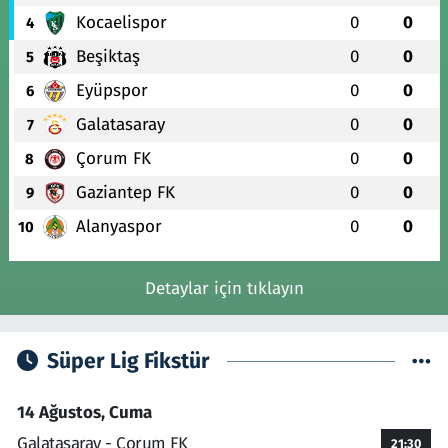
Kocaelispor
0
0
4
Beşiktaş
0
0
5
Eyüpspor
0
0
6
Galatasaray
0
0
7
Çorum FK
0
0
8
Gaziantep FK
0
0
9
Alanyaspor
0
0
10
Detaylar için tıklayın
Süper Lig Fikstür
14 Ağustos, Cuma
Galatasaray - Çorum FK
21:30