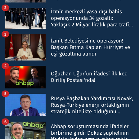
hakkında gözaltı kararı
2
İzmir merkezli yasa dışı bahis
operasyonunda 34 gözaltı:
Yaklaşık 2 Milyar liralık para trafiği
tespit edildi
3
İzmit Belediyesi'ne operasyon!
Başkan Fatma Kaplan Hürriyet ve
eşi gözaltına alındı
4
Oğuzhan Uğur’un ifadesi ilk kez
Diriliş Postası'nda!
5
Rusya Başbakan Yardımcısı Novak,
Rusya-Türkiye enerji ortaklığının
stratejik nitelikte olduğunu
belirtti
6
Ahbap soruşturmasında ifadeler
birbirine girdi: Dokuz şüphelinin