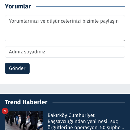
Yorumlar
Gönder
Trend Haberler
1
Bakırköy Cumhuriyet
Başsavcılığı'ndan yeni nesil suç
örgütlerine operasyon: 50 şüpheli