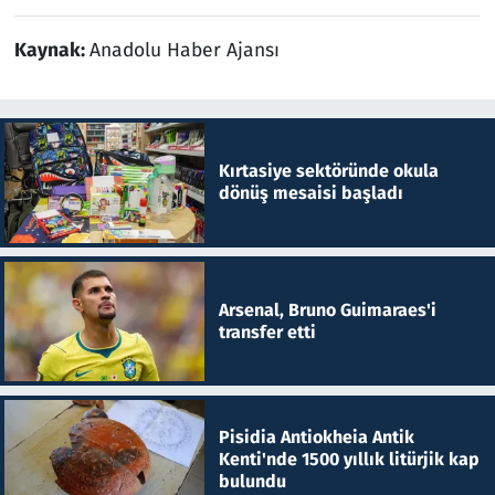
Kaynak:
Anadolu Haber Ajansı
Kırtasiye sektöründe okula
dönüş mesaisi başladı
Arsenal, Bruno Guimaraes'i
transfer etti
Pisidia Antiokheia Antik
Kenti'nde 1500 yıllık litürjik kap
bulundu