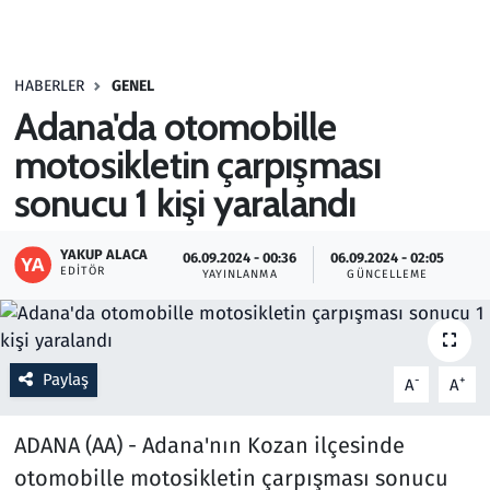
Gündem
HABERLER
GENEL
Haber
Adana'da otomobille
Kültür Sanat
motosikletin çarpışması
sonucu 1 kişi yaralandı
Kurumsal Haberler
YAKUP ALACA
06.09.2024 - 00:36
06.09.2024 - 02:05
Lezzet Durağı
EDITÖR
YAYINLANMA
GÜNCELLEME
Memur ve Kamu
Otomobil
Paylaş
-
+
A
A
Oyun
ADANA (AA) - Adana'nın Kozan ilçesinde
otomobille motosikletin çarpışması sonucu
Ramazan