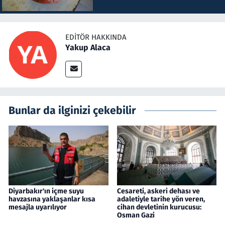
EDITÖR HAKKINDA
Yakup Alaca
Bunlar da ilginizi çekebilir
Diyarbakır'ın içme suyu
Cesareti, askeri dehası ve
havzasına yaklaşanlar kısa
adaletiyle tarihe yön veren,
mesajla uyarılıyor
cihan devletinin kurucusu:
Osman Gazi