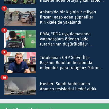
ifadelerinden ortaya çıkan tablo
şok etti
7
Ankara'da bir kişinin 2 milyon
lirasını gasp eden şüpheliler
Kırıkkale'de yakalandı
8
DMM, "DOA uygulamasında
vatandaşlara ödenen iade
tutarlarının düşürüldüğü"
iddiasını yalanladı
9
Tutuklanan CHP Silivri İlçe
Başkanı Bulut'un hesabında
milyonluk para trafiğine: Patron
talimat verdi, ben gönderdim
10
Husiler: Suudi Arabistan'ın
Aramco tesislerini hedef aldık