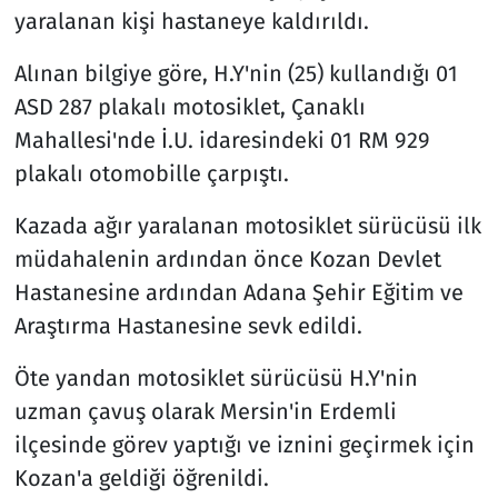
yaralanan kişi hastaneye kaldırıldı.
Resmi İlanlar
Alınan bilgiye göre, H.Y'nin (25) kullandığı 01
ASD 287 plakalı motosiklet, Çanaklı
Rüya Tabirleri
Mahallesi'nde İ.U. idaresindeki 01 RM 929
Sağlık
plakalı otomobille çarpıştı.
Savunma Sanayi
Kazada ağır yaralanan motosiklet sürücüsü ilk
müdahalenin ardından önce Kozan Devlet
Seçim 2023
Hastanesine ardından Adana Şehir Eğitim ve
Araştırma Hastanesine sevk edildi.
Spor
Öte yandan motosiklet sürücüsü H.Y'nin
Teknoloji ve Bilim
uzman çavuş olarak Mersin'in Erdemli
ilçesinde görev yaptığı ve iznini geçirmek için
Televizyon
Kozan'a geldiği öğrenildi.