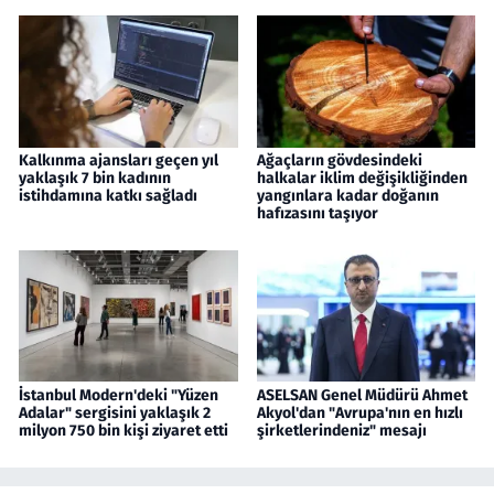
Kalkınma ajansları geçen yıl
Ağaçların gövdesindeki
yaklaşık 7 bin kadının
halkalar iklim değişikliğinden
istihdamına katkı sağladı
yangınlara kadar doğanın
hafızasını taşıyor
İstanbul Modern'deki "Yüzen
ASELSAN Genel Müdürü Ahmet
Adalar" sergisini yaklaşık 2
Akyol'dan "Avrupa'nın en hızlı
milyon 750 bin kişi ziyaret etti
şirketlerindeniz" mesajı