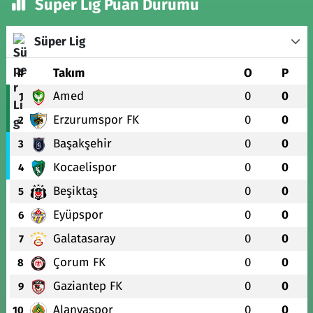
Süper Lig Puan Durumu
Süper Lig
#
Takım
O
P
Amed
0
0
1
Erzurumspor FK
0
0
2
Başakşehir
0
0
3
Kocaelispor
0
0
4
Beşiktaş
0
0
5
Eyüpspor
0
0
6
Galatasaray
0
0
7
Çorum FK
0
0
8
Gaziantep FK
0
0
9
Alanyaspor
0
0
10