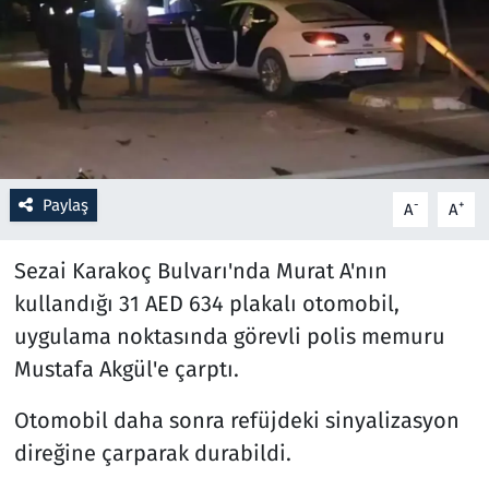
Resmi İlanlar
Rüya Tabirleri
Sağlık
Paylaş
-
+
A
A
Savunma Sanayi
Sezai Karakoç Bulvarı'nda Murat A'nın
Seçim 2023
kullandığı 31 AED 634 plakalı otomobil,
Spor
uygulama noktasında görevli polis memuru
Mustafa Akgül'e çarptı.
Teknoloji ve Bilim
Otomobil daha sonra refüjdeki sinyalizasyon
Televizyon
direğine çarparak durabildi.