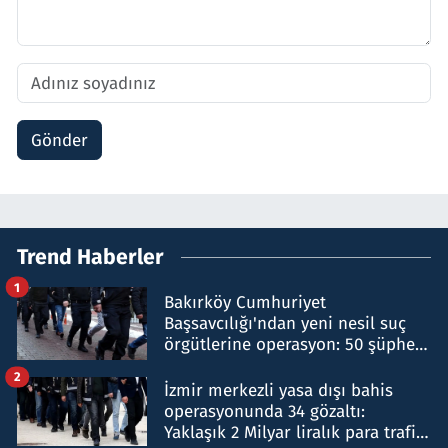
Gönder
Trend Haberler
1
Bakırköy Cumhuriyet
Başsavcılığı'ndan yeni nesil suç
örgütlerine operasyon: 50 şüpheli
hakkında gözaltı kararı
2
İzmir merkezli yasa dışı bahis
operasyonunda 34 gözaltı:
Yaklaşık 2 Milyar liralık para trafiği