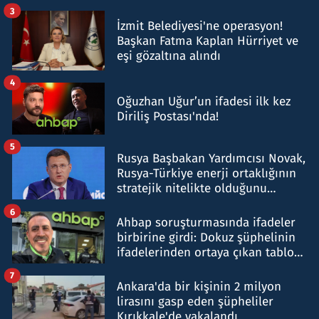
tespit edildi
3
İzmit Belediyesi'ne operasyon!
Başkan Fatma Kaplan Hürriyet ve
eşi gözaltına alındı
4
Oğuzhan Uğur’un ifadesi ilk kez
Diriliş Postası'nda!
5
Rusya Başbakan Yardımcısı Novak,
Rusya-Türkiye enerji ortaklığının
stratejik nitelikte olduğunu
belirtti
6
Ahbap soruşturmasında ifadeler
birbirine girdi: Dokuz şüphelinin
ifadelerinden ortaya çıkan tablo
şok etti
7
Ankara'da bir kişinin 2 milyon
lirasını gasp eden şüpheliler
Kırıkkale'de yakalandı