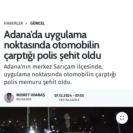
Gündem
HABERLER
GÜNCEL
Haber
Adana'da uygulama
Kültür Sanat
noktasında otomobilin
çarptığı polis şehit oldu
Kurumsal Haberler
Adana'nın merkez Sarıçam ilçesinde,
Lezzet Durağı
uygulama noktasında otomobilin çarptığı
polis memuru şehit oldu.
Memur ve Kamu
NUSRET ODABAŞ
07.12.2024 - 07:55
MUHABIR
YAYINLANMA
Otomobil
Oyun
Ramazan