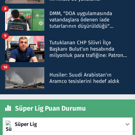
8
DMM, "DOA uygulamasında
vatandaşlara ödenen iade
tutarlarının düşürüldüğü"
iddiasını yalanladı
9
Tutuklanan CHP Silivri İlçe
Başkanı Bulut'un hesabında
milyonluk para trafiğine: Patron
talimat verdi, ben gönderdim
10
Husiler: Suudi Arabistan'ın
Aramco tesislerini hedef aldık
Süper Lig Puan Durumu
Süper Lig