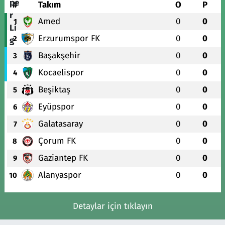
#
Takım
O
P
Amed
0
0
1
Erzurumspor FK
0
0
2
Başakşehir
0
0
3
Kocaelispor
0
0
4
Beşiktaş
0
0
5
Eyüpspor
0
0
6
Galatasaray
0
0
7
Çorum FK
0
0
8
Gaziantep FK
0
0
9
Alanyaspor
0
0
10
Detaylar için tıklayın