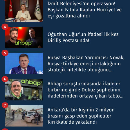
İzmit Belediyesi'ne operasyon!
Başkan Fatma Kaplan Hürriyet ve
eşi gözaltına alındı
4
Oğuzhan Uğur’un ifadesi ilk kez
Diriliş Postası'nda!
5
Rusya Başbakan Yardımcısı Novak,
Rusya-Türkiye enerji ortaklığının
stratejik nitelikte olduğunu
belirtti
6
Ahbap soruşturmasında ifadeler
birbirine girdi: Dokuz şüphelinin
ifadelerinden ortaya çıkan tablo
şok etti
7
Ankara'da bir kişinin 2 milyon
lirasını gasp eden şüpheliler
Kırıkkale'de yakalandı