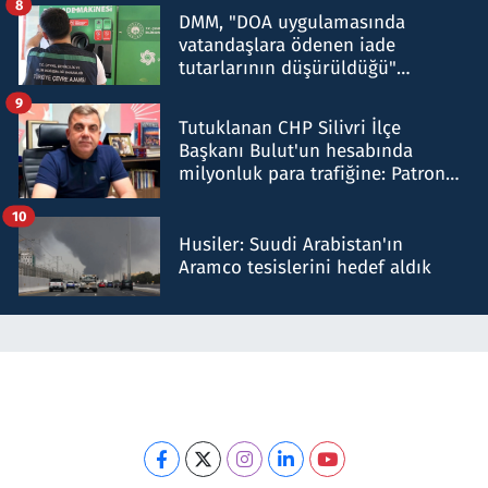
8
DMM, "DOA uygulamasında
vatandaşlara ödenen iade
tutarlarının düşürüldüğü"
iddiasını yalanladı
9
Tutuklanan CHP Silivri İlçe
Başkanı Bulut'un hesabında
milyonluk para trafiğine: Patron
talimat verdi, ben gönderdim
10
Husiler: Suudi Arabistan'ın
Aramco tesislerini hedef aldık