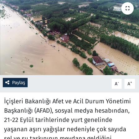
Resmi İlanlar
Rüya Tabirleri
Sağlık
Savunma Sanayi
Seçim 2023
Paylaş
-
+
A
A
Spor
İçişleri Bakanlığı Afet ve Acil Durum Yönetimi
Teknoloji ve Bilim
Başkanlığı (AFAD), sosyal medya hesabından,
21-22 Eylül tarihlerinde yurt genelinde
Televizyon
yaşanan aşırı yağışlar nedeniyle çok sayıda
sel ve su taşkınının meydana geldiğini