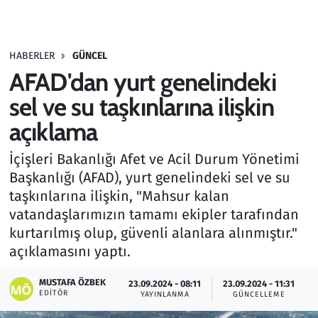
Gündem
HABERLER
GÜNCEL
Haber
AFAD'dan yurt genelindeki
Kültür Sanat
sel ve su taşkınlarına ilişkin
açıklama
Kurumsal Haberler
İçişleri Bakanlığı Afet ve Acil Durum Yönetimi
Lezzet Durağı
Başkanlığı (AFAD), yurt genelindeki sel ve su
taşkınlarına ilişkin, "Mahsur kalan
Memur ve Kamu
vatandaşlarımızın tamamı ekipler tarafından
kurtarılmış olup, güvenli alanlara alınmıştır."
Otomobil
açıklamasını yaptı.
Oyun
MUSTAFA ÖZBEK
23.09.2024 - 08:11
23.09.2024 - 11:31
EDITÖR
YAYINLANMA
GÜNCELLEME
Ramazan