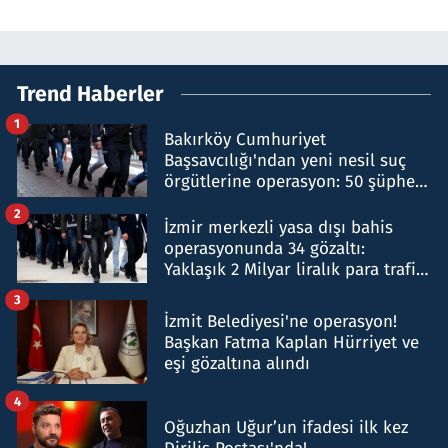
Trend Haberler
1
Bakırköy Cumhuriyet
Başsavcılığı'ndan yeni nesil suç
örgütlerine operasyon: 50 şüpheli
hakkında gözaltı kararı
2
İzmir merkezli yasa dışı bahis
operasyonunda 34 gözaltı:
Yaklaşık 2 Milyar liralık para trafiği
tespit edildi
3
İzmit Belediyesi'ne operasyon!
Başkan Fatma Kaplan Hürriyet ve
eşi gözaltına alındı
4
Oğuzhan Uğur’un ifadesi ilk kez