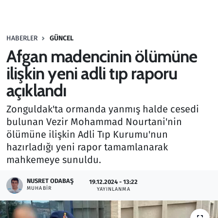
Gündem
HABERLER
GÜNCEL
Haber
Afgan madencinin ölümüne
Kültür Sanat
ilişkin yeni adli tıp raporu
açıklandı
Kurumsal Haberler
Zonguldak'ta ormanda yanmış halde cesedi
Lezzet Durağı
bulunan Vezir Mohammad Nourtani'nin
ölümüne ilişkin Adli Tıp Kurumu'nun
Memur ve Kamu
hazırladığı yeni rapor tamamlanarak
mahkemeye sunuldu.
Otomobil
NUSRET ODABAŞ
19.12.2024 - 13:22
MUHABIR
Oyun
YAYINLANMA
Ramazan