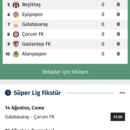
Beşiktaş
0
0
5
Eyüpspor
0
0
6
Galatasaray
0
0
7
Çorum FK
0
0
8
Gaziantep FK
0
0
9
Alanyaspor
0
0
10
Detaylar için tıklayın
Süper Lig Fikstür
14 Ağustos, Cuma
Galatasaray - Çorum FK
21:30