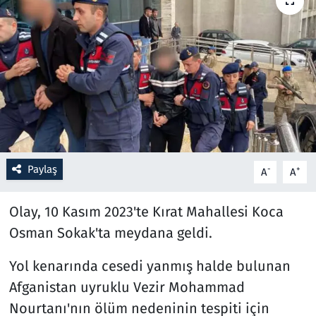
Resmi İlanlar
Rüya Tabirleri
Sağlık
Savunma Sanayi
Paylaş
-
+
A
A
Seçim 2023
Olay, 10 Kasım 2023'te Kırat Mahallesi Koca
Spor
Osman Sokak'ta meydana geldi.
Teknoloji ve Bilim
Yol kenarında cesedi yanmış halde bulunan
Televizyon
Afganistan uyruklu Vezir Mohammad
Nourtanı'nın ölüm nedeninin tespiti için