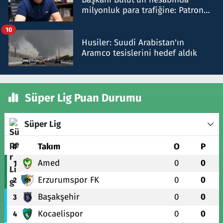
milyonluk para trafiğine: Patron
talimat verdi, ben gönderdim
10
Husiler: Suudi Arabistan'ın
Aramco tesislerini hedef aldık
Süper Lig Puan Durumu
Süper Lig
#
Takım
O
P
Amed
0
0
1
Erzurumspor FK
0
0
2
Başakşehir
0
0
3
Kocaelispor
0
0
4