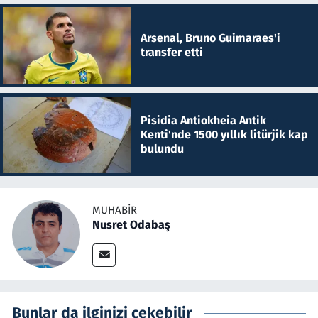
Arsenal, Bruno Guimaraes'i
transfer etti
Pisidia Antiokheia Antik
Kenti'nde 1500 yıllık litürjik kap
bulundu
MUHABIR
Nusret Odabaş
Bunlar da ilginizi çekebilir