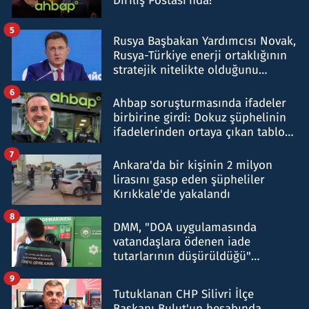
Diriliş Postası'nda!
5
Rusya Başbakan Yardımcısı Novak,
Rusya-Türkiye enerji ortaklığının
stratejik nitelikte olduğunu
belirtti
6
Ahbap soruşturmasında ifadeler
birbirine girdi: Dokuz şüphelinin
ifadelerinden ortaya çıkan tablo
şok etti
7
Ankara'da bir kişinin 2 milyon
lirasını gasp eden şüpheliler
Kırıkkale'de yakalandı
8
DMM, "DOA uygulamasında
vatandaşlara ödenen iade
tutarlarının düşürüldüğü"
iddiasını yalanladı
9
Tutuklanan CHP Silivri İlçe
Başkanı Bulut'un hesabında