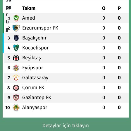
#
Takım
O
P
Amed
0
0
1
Erzurumspor FK
0
0
2
Başakşehir
0
0
3
Kocaelispor
0
0
4
Beşiktaş
0
0
5
Eyüpspor
0
0
6
Galatasaray
0
0
7
Çorum FK
0
0
8
Gaziantep FK
0
0
9
Alanyaspor
0
0
10
Detaylar için tıklayın