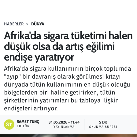
Gündem
HABERLER
DÜNYA
Haber
Afrika'da sigara tüketimi halen
Kültür Sanat
düşük olsa da artış eğilimi
endişe yaratıyor
Kurumsal Haberler
Afrika'da sigara kullanımının birçok toplumda
Lezzet Durağı
"ayıp" bir davranış olarak görülmesi kıtayı
dünyada tütün kullanımının en düşük olduğu
Memur ve Kamu
bölgelerden biri haline getirirken, tütün
şirketlerinin yatırımları bu tabloya ilişkin
Otomobil
endişeleri artırıyor.
Oyun
SAMET TUNÇ
31.05.2026 - 11:44
5 DK
EDITÖR
YAYINLANMA
OKUNMA SÜRESI
Ramazan