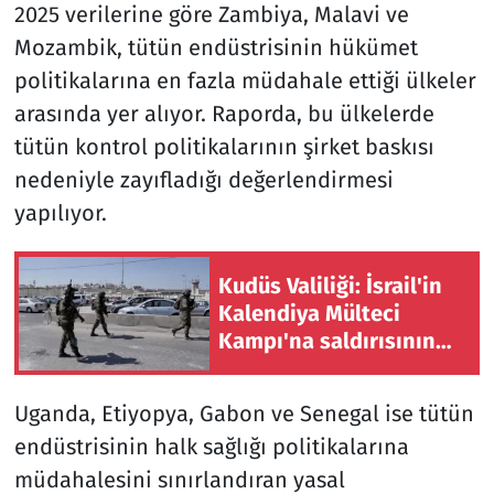
2025 verilerine göre Zambiya, Malavi ve
Mozambik, tütün endüstrisinin hükümet
politikalarına en fazla müdahale ettiği ülkeler
arasında yer alıyor. Raporda, bu ülkelerde
tütün kontrol politikalarının şirket baskısı
nedeniyle zayıfladığı değerlendirmesi
yapılıyor.
Kudüs Valiliği: İsrail'in
Kalendiya Mülteci
Kampı'na saldırısının
amacı Kudüs'ü Batı
Şeria'dan izole etmek
Uganda, Etiyopya, Gabon ve Senegal ise tütün
endüstrisinin halk sağlığı politikalarına
müdahalesini sınırlandıran yasal