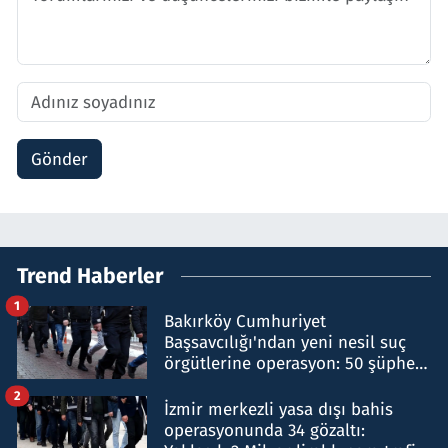
Gönder
Trend Haberler
1
Bakırköy Cumhuriyet
Başsavcılığı'ndan yeni nesil suç
örgütlerine operasyon: 50 şüpheli
hakkında gözaltı kararı
2
İzmir merkezli yasa dışı bahis
operasyonunda 34 gözaltı: