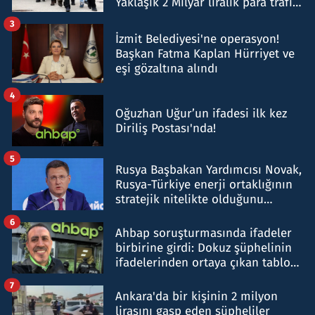
Yaklaşık 2 Milyar liralık para trafiği
tespit edildi
3
İzmit Belediyesi'ne operasyon!
Başkan Fatma Kaplan Hürriyet ve
eşi gözaltına alındı
4
Oğuzhan Uğur’un ifadesi ilk kez
Diriliş Postası'nda!
5
Rusya Başbakan Yardımcısı Novak,
Rusya-Türkiye enerji ortaklığının
stratejik nitelikte olduğunu
belirtti
6
Ahbap soruşturmasında ifadeler
birbirine girdi: Dokuz şüphelinin
ifadelerinden ortaya çıkan tablo
şok etti
7
Ankara'da bir kişinin 2 milyon
lirasını gasp eden şüpheliler