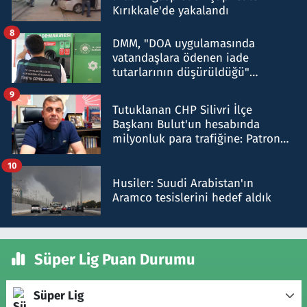
Kırıkkale'de yakalandı
8
DMM, "DOA uygulamasında
vatandaşlara ödenen iade
tutarlarının düşürüldüğü"
iddiasını yalanladı
9
Tutuklanan CHP Silivri İlçe
Başkanı Bulut'un hesabında
milyonluk para trafiğine: Patron
talimat verdi, ben gönderdim
10
Husiler: Suudi Arabistan'ın
Aramco tesislerini hedef aldık
Süper Lig Puan Durumu
Süper Lig