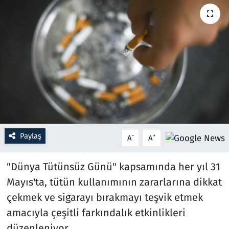
Resmi İlanlar
Rüya Tabirleri
Sağlık
Savunma Sanayi
Seçim 2023
Paylaş
-
+
A
A
Spor
"Dünya Tütünsüz Günü" kapsamında her yıl 31
Teknoloji ve Bilim
Mayıs'ta, tütün kullanımının zararlarına dikkat
çekmek ve sigarayı bırakmayı teşvik etmek
Televizyon
amacıyla çeşitli farkındalık etkinlikleri
düzenleniyor.