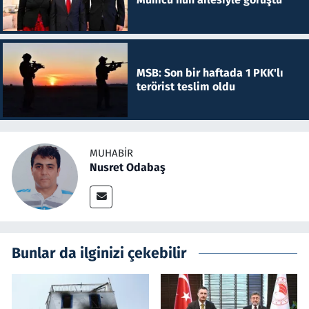
MSB: Son bir haftada 1 PKK'lı
terörist teslim oldu
MUHABIR
Nusret Odabaş
Bunlar da ilginizi çekebilir