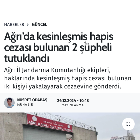
Gündem
HABERLER
GÜNCEL
Haber
Ağrı'da kesinleşmiş hapis
Kültür Sanat
cezası bulunan 2 şüpheli
tutuklandı
Kurumsal Haberler
Ağrı İl Jandarma Komutanlığı ekipleri,
Lezzet Durağı
haklarında kesinleşmiş hapis cezası bulunan
iki kişiyi yakalayarak cezaevine gönderdi.
Memur ve Kamu
NUSRET ODABAŞ
26.12.2024 - 10:48
MUHABIR
YAYINLANMA
Otomobil
Oyun
Ramazan