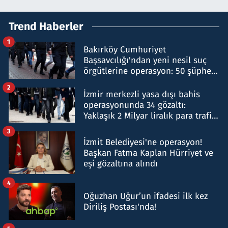
Trend Haberler
1
Bakırköy Cumhuriyet
Başsavcılığı'ndan yeni nesil suç
örgütlerine operasyon: 50 şüpheli
hakkında gözaltı kararı
2
İzmir merkezli yasa dışı bahis
operasyonunda 34 gözaltı:
Yaklaşık 2 Milyar liralık para trafiği
tespit edildi
3
İzmit Belediyesi'ne operasyon!
Başkan Fatma Kaplan Hürriyet ve
eşi gözaltına alındı
4
Oğuzhan Uğur’un ifadesi ilk kez
Diriliş Postası'nda!