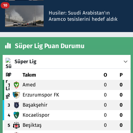
10
Husiler: Suudi Arabistan'ın
Aramco tesislerini hedef aldık
Süper Lig Puan Durumu
Süper Lig
#
Takım
O
P
Amed
0
0
1
Erzurumspor FK
0
0
2
Başakşehir
0
0
3
Kocaelispor
0
0
4
Beşiktaş
0
0
5