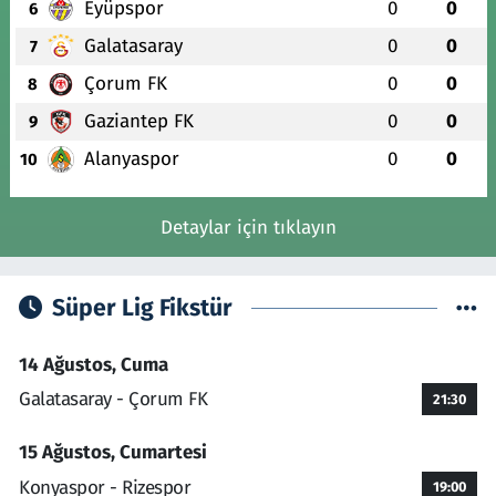
Eyüpspor
0
0
6
Galatasaray
0
0
7
Çorum FK
0
0
8
Gaziantep FK
0
0
9
Alanyaspor
0
0
10
Detaylar için tıklayın
Süper Lig Fikstür
14 Ağustos, Cuma
Galatasaray - Çorum FK
21:30
15 Ağustos, Cumartesi
Konyaspor - Rizespor
19:00