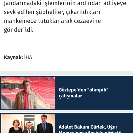
Jandarmadaki işlemlerinin ardından adliyeye
sevk edilen şüpheliler, çıkarıldıkları
mahkemece tutuklanarak cezaevine
gönderildi.
Kaynak:
İHA
Göztepe'den "olimpik"
çalışmalar
Adalet Bakanı Gürlek, Uğur
Mumcu'nun ailesiyle görüştü