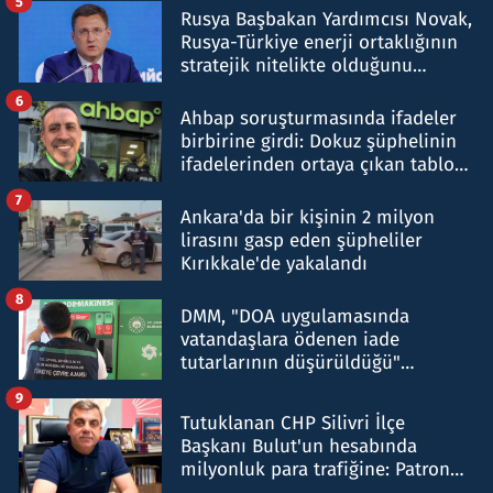
5
Rusya Başbakan Yardımcısı Novak,
Rusya-Türkiye enerji ortaklığının
stratejik nitelikte olduğunu
belirtti
6
Ahbap soruşturmasında ifadeler
birbirine girdi: Dokuz şüphelinin
ifadelerinden ortaya çıkan tablo
şok etti
7
Ankara'da bir kişinin 2 milyon
lirasını gasp eden şüpheliler
Kırıkkale'de yakalandı
8
DMM, "DOA uygulamasında
vatandaşlara ödenen iade
tutarlarının düşürüldüğü"
iddiasını yalanladı
9
Tutuklanan CHP Silivri İlçe
Başkanı Bulut'un hesabında
milyonluk para trafiğine: Patron
talimat verdi, ben gönderdim