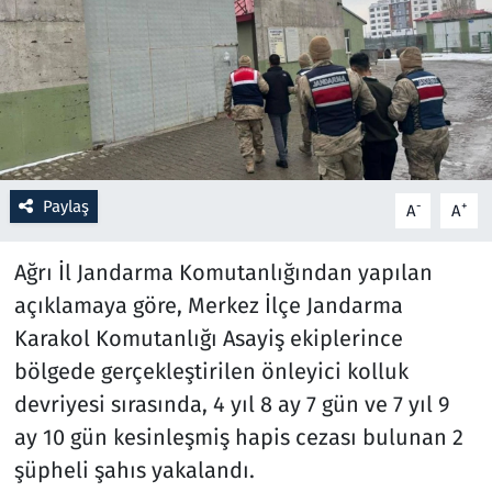
Resmi İlanlar
Rüya Tabirleri
Sağlık
Paylaş
-
+
A
A
Savunma Sanayi
Ağrı İl Jandarma Komutanlığından yapılan
Seçim 2023
açıklamaya göre, Merkez İlçe Jandarma
Spor
Karakol Komutanlığı Asayiş ekiplerince
bölgede gerçekleştirilen önleyici kolluk
Teknoloji ve Bilim
devriyesi sırasında, 4 yıl 8 ay 7 gün ve 7 yıl 9
ay 10 gün kesinleşmiş hapis cezası bulunan 2
Televizyon
şüpheli şahıs yakalandı.