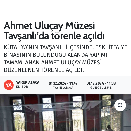
Gündem
Ahmet Uluçay Müzesi
Haber
Tavşanlı’da törenle açıldı
Kültür Sanat
KÜTAHYA’NIN TAVŞANLI İLÇESİNDE, ESKİ İTFAİYE
BİNASININ BULUNDUĞU ALANDA YAPIMI
Kurumsal Haberler
TAMAMLANAN AHMET ULUÇAY MÜZESİ
DÜZENLENEN TÖRENLE AÇILDI.
Lezzet Durağı
YAKUP ALACA
01.12.2024 - 11:47
01.12.2024 - 11:58
Memur ve Kamu
EDITÖR
YAYINLANMA
GÜNCELLEME
Otomobil
Oyun
Ramazan