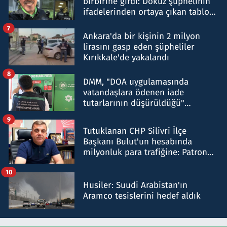
birbirine girdi: Dokuz şüphelinin
ifadelerinden ortaya çıkan tablo
şok etti
7
Ankara'da bir kişinin 2 milyon
lirasını gasp eden şüpheliler
Kırıkkale'de yakalandı
8
DMM, "DOA uygulamasında
vatandaşlara ödenen iade
tutarlarının düşürüldüğü"
iddiasını yalanladı
9
Tutuklanan CHP Silivri İlçe
Başkanı Bulut'un hesabında
milyonluk para trafiğine: Patron
talimat verdi, ben gönderdim
10
Husiler: Suudi Arabistan'ın
Aramco tesislerini hedef aldık