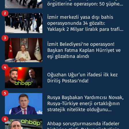
örgütlerine operasyon: 50 şüpheli
hakkında gözaltı kararı
2
İzmir merkezli yasa dışı bahis
operasyonunda 34 gözaltı:
Yaklaşık 2 Milyar liralık para trafiği
tespit edildi
3
İzmit Belediyesi'ne operasyon!
Başkan Fatma Kaplan Hürriyet ve
eşi gözaltına alındı
4
Oğuzhan Uğur’un ifadesi ilk kez
Diriliş Postası'nda!
5
Rusya Başbakan Yardımcısı Novak,
Rusya-Türkiye enerji ortaklığının
stratejik nitelikte olduğunu
belirtti
6
Ahbap soruşturmasında ifadeler