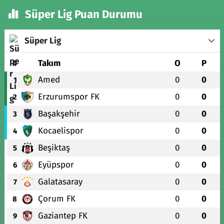
Süper Lig Puan Durumu
Süper Lig
#
Takım
O
P
Amed
0
0
1
Erzurumspor FK
0
0
2
Başakşehir
0
0
3
Kocaelispor
0
0
4
Beşiktaş
0
0
5
Eyüpspor
0
0
6
Galatasaray
0
0
7
Çorum FK
0
0
8
Gaziantep FK
0
0
9