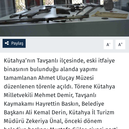
Resmi İlanlar
Rüya Tabirleri
Sağlık
Paylaş
-
+
A
A
Savunma Sanayi
Kütahya’nın Tavşanlı ilçesinde, eski itfaiye
binasının bulunduğu alanda yapımı
Seçim 2023
tamamlanan Ahmet Uluçay Müzesi
düzenlenen törenle açıldı. Törene Kütahya
Spor
Milletvekili Mehmet Demir, Tavşanlı
Teknoloji ve Bilim
Kaymakamı Hayrettin Baskın, Belediye
Başkanı Ali Kemal Derin, Kütahya İl Turizm
Televizyon
Müdürü Zekeriya Ünal, önceki dönem