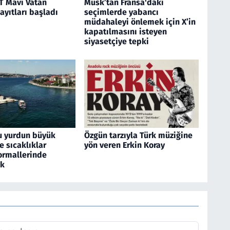
 Mavi Vatan
Musk’tan Fransa'daki
kayıtları başladı
seçimlerde yabancı
müdahaleyi önlemek için X’in
kapatılmasını isteyen
siyasetçiye tepki
u yurdun büyük
Özgün tarzıyla Türk müziğine
 sıcaklıklar
yön veren Erkin Koray
rmallerinde
ek