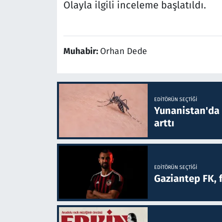
Olayla ilgili inceleme başlatıldı.
Muhabir:
Orhan Dede
EDITÖRÜN SEÇTIĞI
Yunanistan'da B
arttı
EDITÖRÜN SEÇTIĞI
Gaziantep FK, 