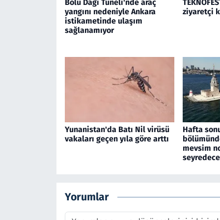
Bolu Dağı Tüneli'nde araç
TEKNOFEST
yangını nedeniyle Ankara
ziyaretçi 
istikametinde ulaşım
sağlanamıyor
Yunanistan'da Batı Nil virüsü
Hafta son
vakaları geçen yıla göre arttı
bölümünde
mevsim no
seyredec
Yorumlar