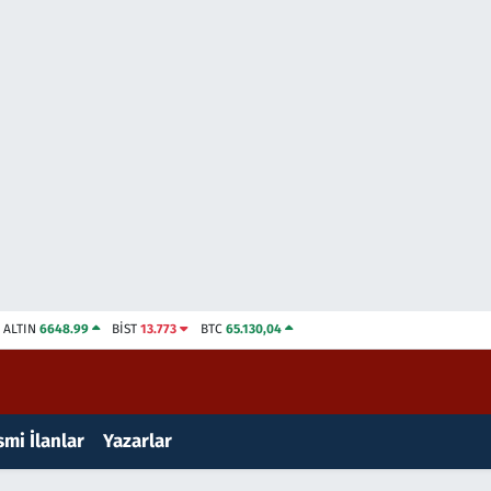
ALTIN
6648.99
BİST
13.773
BTC
65.130,04
mi İlanlar
Yazarlar