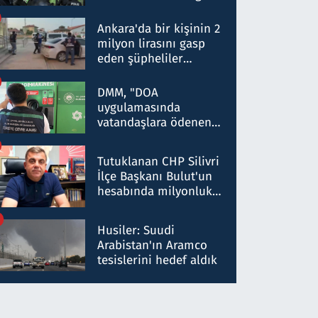
Dokuz şüphelinin
ifadelerinden ortaya
Ankara'da bir kişinin 2
çıkan tablo şok etti
milyon lirasını gasp
eden şüpheliler
Kırıkkale'de yakalandı
DMM, "DOA
uygulamasında
vatandaşlara ödenen
iade tutarlarının
düşürüldüğü" iddiasını
Tutuklanan CHP Silivri
yalanladı
İlçe Başkanı Bulut'un
hesabında milyonluk
para trafiğine: Patron
talimat verdi, ben
Husiler: Suudi
gönderdim
Arabistan'ın Aramco
tesislerini hedef aldık