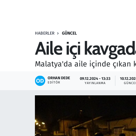
Resmi İlanlar
Rüya Tabirleri
HABERLER
GÜNCEL
Aile içi kavgad
Sağlık
Savunma Sanayi
Malatya'da aile içinde çıkan 
Seçim 2023
ORHAN DEDE
09.12.2024 - 13:33
10.12.202
EDITÖR
YAYINLANMA
GÜNCE
Spor
Teknoloji ve Bilim
Televizyon