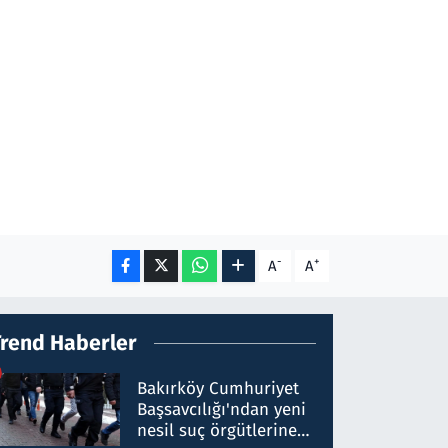
-
+
A
A
Trend Haberler
Bakırköy Cumhuriyet
Başsavcılığı'ndan yeni
nesil suç örgütlerine