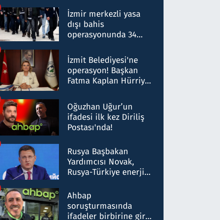
operasyon: 50 şüpheli
hakkında gözaltı kararı
İzmir merkezli yasa
dışı bahis
operasyonunda 34
gözaltı: Yaklaşık 2
Milyar liralık para
İzmit Belediyesi'ne
trafiği tespit edildi
operasyon! Başkan
Fatma Kaplan Hürriyet
ve eşi gözaltına alındı
Oğuzhan Uğur’un
ifadesi ilk kez Diriliş
Postası'nda!
Rusya Başbakan
Yardımcısı Novak,
Rusya-Türkiye enerji
ortaklığının stratejik
nitelikte olduğunu
Ahbap
belirtti
soruşturmasında
ifadeler birbirine girdi: