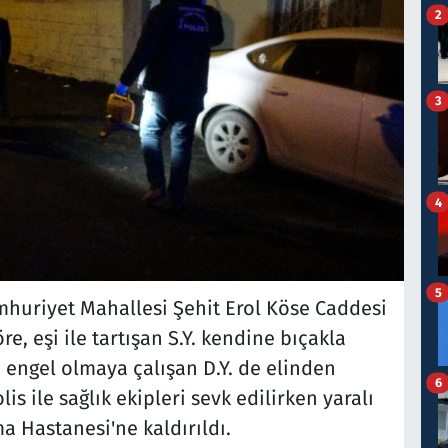
2
3
4
5
Cumhuriyet Mahallesi Şehit Erol Köse Caddesi
, eşi ile tartışan S.Y. kendine bıçakla
 engel olmaya çalışan D.Y. de elinden
6
is ile sağlık ekipleri sevk edilirken yaralı
a Hastanesi'ne kaldırıldı.