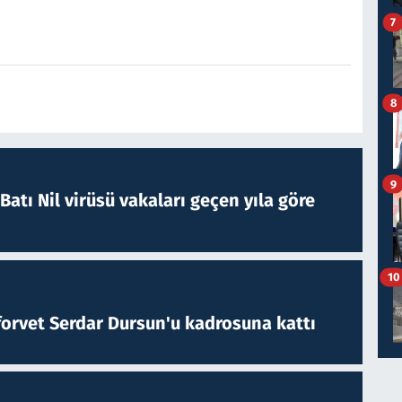
7
8
9
atı Nil virüsü vakaları geçen yıla göre
10
forvet Serdar Dursun'u kadrosuna kattı