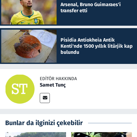
Arsenal, Bruno Guimaraes'i
transfer etti
Pisidia Antiokheia Antik
Kenti'nde 1500 yıllık litürjik kap
bulundu
EDITÖR HAKKINDA
Samet Tunç
Bunlar da ilginizi çekebilir