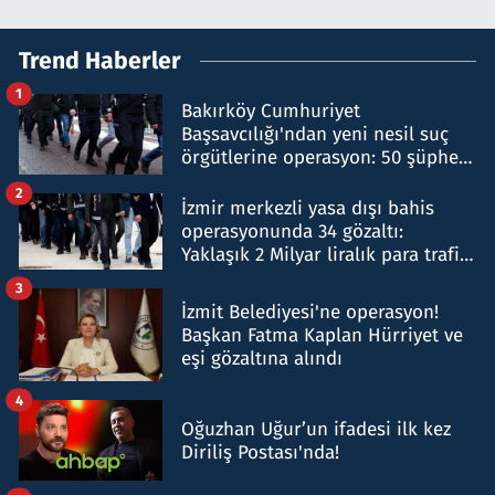
Trend Haberler
1
Bakırköy Cumhuriyet
Başsavcılığı'ndan yeni nesil suç
örgütlerine operasyon: 50 şüpheli
hakkında gözaltı kararı
2
İzmir merkezli yasa dışı bahis
operasyonunda 34 gözaltı:
Yaklaşık 2 Milyar liralık para trafiği
tespit edildi
3
İzmit Belediyesi'ne operasyon!
Başkan Fatma Kaplan Hürriyet ve
eşi gözaltına alındı
4
Oğuzhan Uğur’un ifadesi ilk kez
Diriliş Postası'nda!