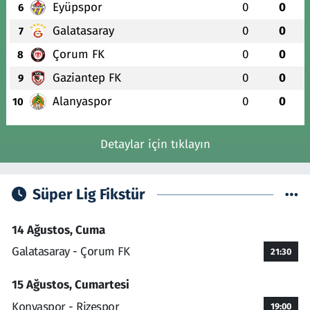
Eyüpspor
0
0
6
Galatasaray
0
0
7
Çorum FK
0
0
8
Gaziantep FK
0
0
9
Alanyaspor
0
0
10
Detaylar için tıklayın
Süper Lig Fikstür
14 Ağustos, Cuma
Galatasaray - Çorum FK
21:30
15 Ağustos, Cumartesi
Konyaspor - Rizespor
19:00