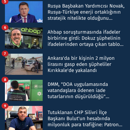
5
Rusya Başbakan Yardımcısı Novak,
Rusya-Türkiye enerji ortaklığının
stratejik nitelikte olduğunu
belirtti
6
Ahbap soruşturmasında ifadeler
birbirine girdi: Dokuz şüphelinin
ifadelerinden ortaya çıkan tablo
şok etti
7
Ankara'da bir kişinin 2 milyon
lirasını gasp eden şüpheliler
Kırıkkale'de yakalandı
8
DMM, "DOA uygulamasında
vatandaşlara ödenen iade
tutarlarının düşürüldüğü"
iddiasını yalanladı
9
Tutuklanan CHP Silivri İlçe
Başkanı Bulut'un hesabında
milyonluk para trafiğine: Patron