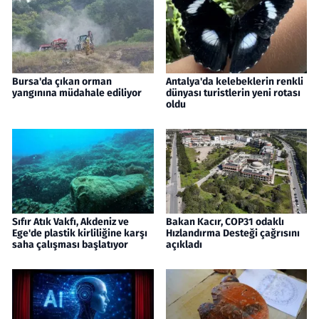
Bursa'da çıkan orman
Antalya'da kelebeklerin renkli
yangınına müdahale ediliyor
dünyası turistlerin yeni rotası
oldu
Sıfır Atık Vakfı, Akdeniz ve
Bakan Kacır, COP31 odaklı
Ege'de plastik kirliliğine karşı
Hızlandırma Desteği çağrısını
saha çalışması başlatıyor
açıkladı