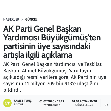
Gündem
HABERLER
GÜNCEL
Haber
AK Parti Genel Başkan
Kültür Sanat
Yardımcısı Büyükgümüş'ten
partisinin üye sayısındaki
Kurumsal Haberler
artışla ilgili açıklama
Lezzet Durağı
AK Parti Genel Başkan Yardımcısı ve Teşkilat
Başkanı Ahmet Büyükgümüş, Yargıtayın
Memur ve Kamu
açıkladığı resmi verilere göre, AK Parti'nin üye
sayısının 11 milyon 709 bin 913'e ulaştığını
Otomobil
bildirdi.
Oyun
SAMET TUNÇ
01.07.2026 - 15:27
01.07.2026 - 16:20
EDITÖR
YAYINLANMA
GÜNCELLEME
OKU
Ramazan