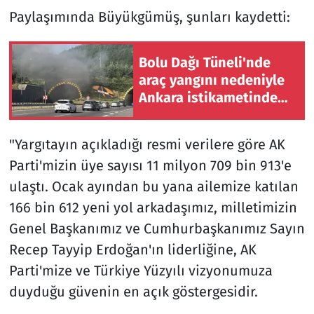
Paylaşımında Büyükgümüş, şunları kaydetti:
Bolu Dağı Tüneli'nde
araç yangını nedeniyle
Ankara istikametinde
ulaşım sağlanamıyor
"Yargıtayın açıkladığı resmi verilere göre AK
Parti'mizin üye sayısı 11 milyon 709 bin 913'e
ulaştı. Ocak ayından bu yana ailemize katılan
166 bin 612 yeni yol arkadaşımız, milletimizin
Genel Başkanımız ve Cumhurbaşkanımız Sayın
Recep Tayyip Erdoğan'ın liderliğine, AK
Parti'mize ve Türkiye Yüzyılı vizyonumuza
duyduğu güvenin en açık göstergesidir.