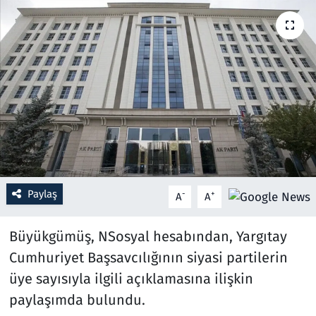
Resmi İlanlar
Rüya Tabirleri
Sağlık
Savunma Sanayi
Seçim 2023
Paylaş
-
+
A
A
Spor
Büyükgümüş, NSosyal hesabından, Yargıtay
Teknoloji ve Bilim
Cumhuriyet Başsavcılığının siyasi partilerin
üye sayısıyla ilgili açıklamasına ilişkin
Televizyon
paylaşımda bulundu.