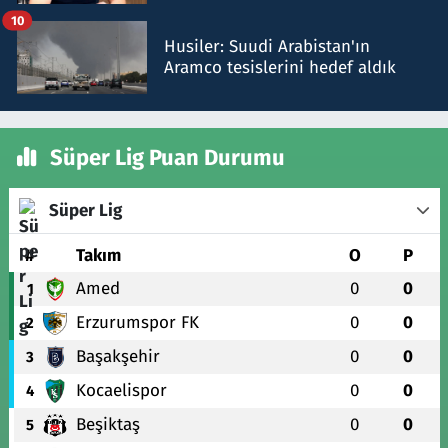
talimat verdi, ben gönderdim
10
Husiler: Suudi Arabistan'ın
Aramco tesislerini hedef aldık
Süper Lig Puan Durumu
Süper Lig
#
Takım
O
P
Amed
0
0
1
Erzurumspor FK
0
0
2
Başakşehir
0
0
3
Kocaelispor
0
0
4
Beşiktaş
0
0
5