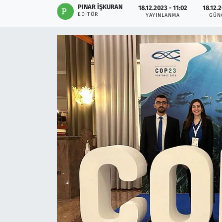
PINAR İŞKURAN
18.12.2023 - 11:02
18.12.2
EDITÖR
YAYINLANMA
GÜN