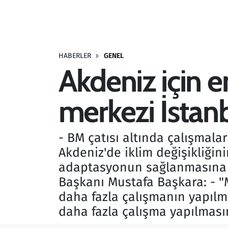
Resmi İlanlar
Rüya Tabirleri
HABERLER
GENEL
Akdeniz için e
Sağlık
merkezi İstan
Savunma Sanayi
Seçim 2023
- BM çatısı altında çalışmalar
Akdeniz'de iklim değişikliğini
Spor
adaptasyonun sağlanmasına il
Teknoloji ve Bilim
Başkanı Mustafa Başkara: - "
daha fazla çalışmanın yapılma
Televizyon
daha fazla çalışma yapılması