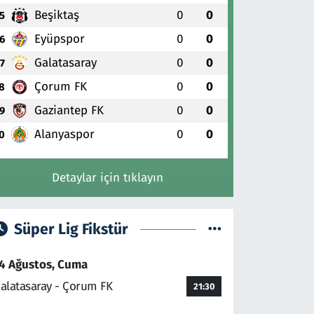
Beşiktaş
0
0
5
Eyüpspor
0
0
6
Galatasaray
0
0
7
Çorum FK
0
0
8
Gaziantep FK
0
0
9
Alanyaspor
0
0
0
Detaylar için tıklayın
Süper Lig Fikstür
4 Ağustos, Cuma
alatasaray - Çorum FK
21:30