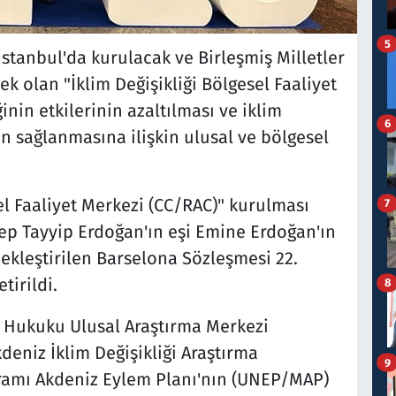
5
stanbul'da kurulacak ve Birleşmiş Milletler
ek olan "İklim Değişikliği Bölgesel Faaliyet
inin etkilerinin azaltılması ve iklim
6
n sağlanmasına ilişkin ulusal ve bölgesel
sel Faaliyet Merkezi (CC/RAC)" kurulması
7
cep Tayyip Erdoğan'ın eşi Emine Erdoğan'ın
çekleştirilen Barselona Sözleşmesi 22.
tirildi.
8
z Hukuku Ulusal Araştırma Merkezi
niz İklim Değişikliği Araştırma
9
ramı Akdeniz Eylem Planı'nın (UNEP/MAP)