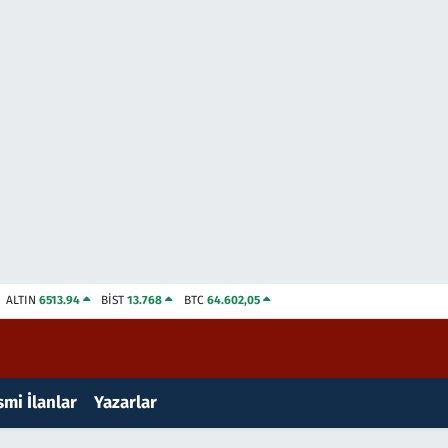
ALTIN
6513.94
BİST
13.768
BTC
64.602,05
mi İlanlar
Yazarlar