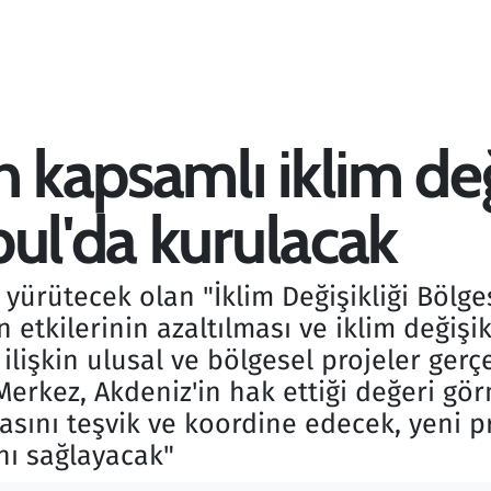
n kapsamlı iklim deği
bul'da kurulacak
 yürütecek olan "İklim Değişikliği Bölge
n etkilerinin azaltılması ve iklim değişi
işkin ulusal ve bölgesel projeler ger
Merkez, Akdeniz'in hak ettiği değeri gö
sını teşvik ve koordine edecek, yeni pr
nı sağlayacak"