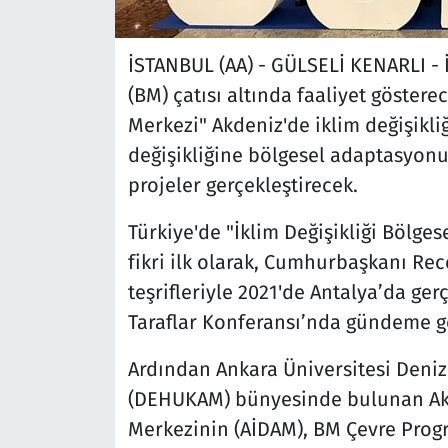
İSTANBUL (AA) - GÜLSELİ KENARLI - İ
(BM) çatısı altında faaliyet gösterec
Merkezi" Akdeniz'de iklim değişikliğ
değişikliğine bölgesel adaptasyonu
projeler gerçekleştirecek.
Türkiye'de "İklim Değişikliği Bölge
fikri ilk olarak, Cumhurbaşkanı Re
teşrifleriyle 2021'de Antalya’da ger
Taraflar Konferansı’nda gündeme ge
Ardından Ankara Üniversitesi Deni
(DEHUKAM) bünyesinde bulunan Akde
Merkezinin (AİDAM), BM Çevre Prog