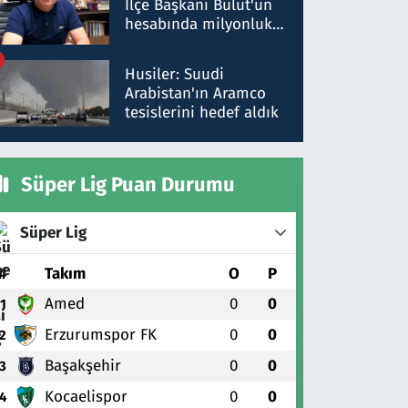
İlçe Başkanı Bulut'un
hesabında milyonluk
para trafiğine: Patron
talimat verdi, ben
Husiler: Suudi
gönderdim
Arabistan'ın Aramco
tesislerini hedef aldık
Süper Lig Puan Durumu
Süper Lig
#
Takım
O
P
Amed
0
0
1
Erzurumspor FK
0
0
2
Başakşehir
0
0
3
Kocaelispor
0
0
4