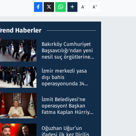
-
+
A
A
Trend Haberler
Bakırköy Cumhuriyet
Başsavcılığı'ndan yeni
nesil suç örgütlerine
operasyon: 50 şüpheli
hakkında gözaltı kararı
İzmir merkezli yasa
dışı bahis
operasyonunda 34
gözaltı: Yaklaşık 2
Milyar liralık para
İzmit Belediyesi'ne
trafiği tespit edildi
operasyon! Başkan
Fatma Kaplan Hürriyet
ve eşi gözaltına alındı
Oğuzhan Uğur’un
ifadesi ilk kez Diriliş