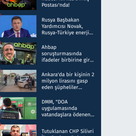
Postası'nda!
Rusya Başbakan
Yardımcısı Novak,
Rusya-Türkiye enerji
ortaklığının stratejik
nitelikte olduğunu
Ahbap
belirtti
soruşturmasında
ifadeler birbirine girdi:
Dokuz şüphelinin
ifadelerinden ortaya
Ankara'da bir kişinin 2
çıkan tablo şok etti
milyon lirasını gasp
eden şüpheliler
Kırıkkale'de yakalandı
DMM, "DOA
uygulamasında
vatandaşlara ödenen
iade tutarlarının
düşürüldüğü" iddiasını
Tutuklanan CHP Silivri
yalanladı