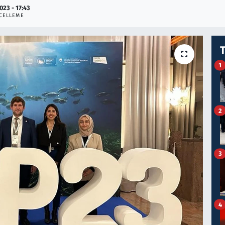
023 - 17:43
CELLEME
1
2
3
4