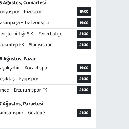
5 Ağustos, Cumartesi
onyaspor - Rizespor
19:00
asımpaşa - Trabzonspor
19:00
ençlerbirliği S.K. - Fenerbahçe
21:30
aziantep FK - Alanyaspor
21:30
6 Ağustos, Pazar
aşakşehir - Kocaelispor
19:00
eşiktaş - Eyüpspor
21:30
med - Erzurumspor FK
21:30
7 Ağustos, Pazartesi
amsunspor - Göztepe
21:30