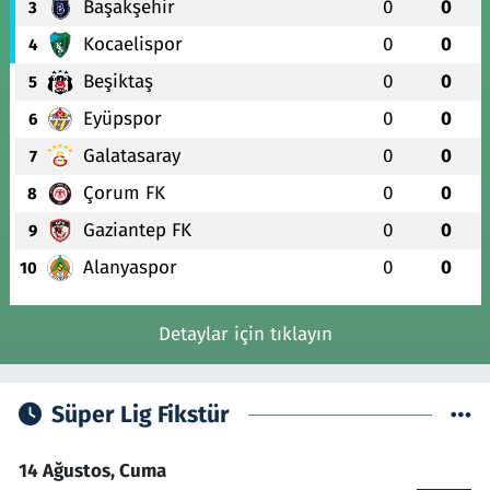
Başakşehir
0
0
3
Kocaelispor
0
0
4
Beşiktaş
0
0
5
Eyüpspor
0
0
6
Galatasaray
0
0
7
Çorum FK
0
0
8
Gaziantep FK
0
0
9
Alanyaspor
0
0
10
Detaylar için tıklayın
Süper Lig Fikstür
14 Ağustos, Cuma