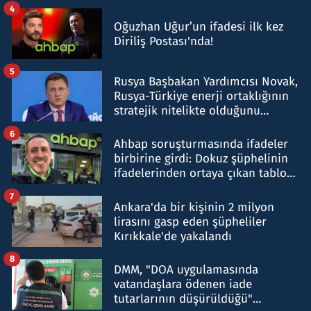
4
Oğuzhan Uğur’un ifadesi ilk kez
Diriliş Postası'nda!
5
Rusya Başbakan Yardımcısı Novak,
Rusya-Türkiye enerji ortaklığının
stratejik nitelikte olduğunu
belirtti
6
Ahbap soruşturmasında ifadeler
birbirine girdi: Dokuz şüphelinin
ifadelerinden ortaya çıkan tablo
şok etti
7
Ankara'da bir kişinin 2 milyon
lirasını gasp eden şüpheliler
Kırıkkale'de yakalandı
8
DMM, "DOA uygulamasında
vatandaşlara ödenen iade
tutarlarının düşürüldüğü"