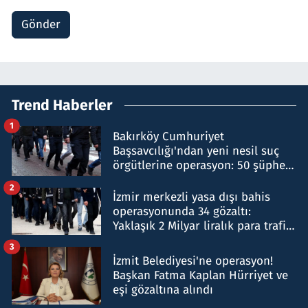
Gönder
Trend Haberler
1
Bakırköy Cumhuriyet
Başsavcılığı'ndan yeni nesil suç
örgütlerine operasyon: 50 şüpheli
hakkında gözaltı kararı
2
İzmir merkezli yasa dışı bahis
operasyonunda 34 gözaltı:
Yaklaşık 2 Milyar liralık para trafiği
tespit edildi
3
İzmit Belediyesi'ne operasyon!
Başkan Fatma Kaplan Hürriyet ve
eşi gözaltına alındı