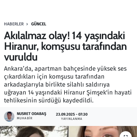
Gündem
HABERLER
GÜNCEL
Haber
Akılalmaz olay! 14 yaşındaki
Kültür Sanat
Hiranur, komşusu tarafından
vuruldu
Kurumsal Haberler
Ankara’da, apartman bahçesinde yüksek ses
Lezzet Durağı
çıkardıkları için komşusu tarafından
arkadaşlarıyla birlikte silahlı saldırıya
Memur ve Kamu
uğrayan 14 yaşındaki Hiranur Şimşek'in hayati
tehlikesinin sürdüğü kaydedildi.
Otomobil
NUSRET ODABAŞ
23.09.2025 - 07:30
MUHABIR
Oyun
YAYINLANMA
Ramazan