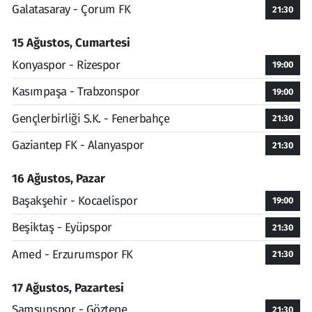
Galatasaray - Çorum FK
21:30
15 Ağustos, Cumartesi
Konyaspor - Rizespor
19:00
Kasımpaşa - Trabzonspor
19:00
Gençlerbirliği S.K. - Fenerbahçe
21:30
Gaziantep FK - Alanyaspor
21:30
16 Ağustos, Pazar
Başakşehir - Kocaelispor
19:00
Beşiktaş - Eyüpspor
21:30
Amed - Erzurumspor FK
21:30
17 Ağustos, Pazartesi
Samsunspor - Göztepe
21:30