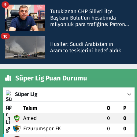
iddiasını yalanladı
9
Tutuklanan CHP Silivri İlçe
Başkanı Bulut'un hesabında
milyonluk para trafiğine: Patron
talimat verdi, ben gönderdim
10
Husiler: Suudi Arabistan'ın
Aramco tesislerini hedef aldık
Süper Lig Puan Durumu
Süper Lig
#
Takım
O
P
Amed
0
0
1
Erzurumspor FK
0
0
2