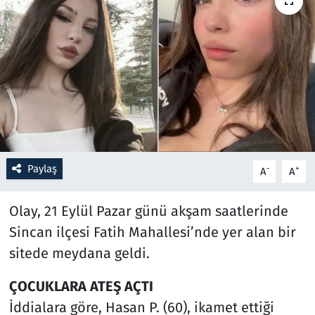
Resmi İlanlar
Rüya Tabirleri
Sağlık
Savunma Sanayi
Paylaş
-
+
A
A
Seçim 2023
Olay, 21 Eylül Pazar günü akşam saatlerinde
Spor
Sincan ilçesi Fatih Mahallesi’nde yer alan bir
Teknoloji ve Bilim
sitede meydana geldi.
Televizyon
ÇOCUKLARA ATEŞ AÇTI
İddialara göre, Hasan P. (60), ikamet ettiği