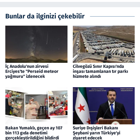
Bunlar da ilginizi çekebilir
İç Anadolu'nun zirvesi
Cilvegözü Sınır Kapısı'nda
Erciyes'te "Perseid meteor
inşası tamamlanan tır parkı
yağmuru" izlenecek
hizmete alındı
Bakan Yumaklı, geçen ay 107
Suriye Dışişleri Bakanı
bin 113 gıda denetimi
Şeybani yarın Türkiye'yi
gerçekleştirildiğini bildirdi
ziyaret edecek