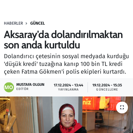
Gündem
HABERLER
GÜNCEL
Haber
Aksaray'da dolandırılmaktan
Kültür Sanat
son anda kurtuldu
Dolandırıcı çetesinin sosyal medyada kurduğu
Kurumsal Haberler
'düşük kredi' tuzağına kanıp 100 bin TL kredi
çeken Fatma Gökmen'i polis ekipleri kurtardı.
Lezzet Durağı
MUSTAFA OLGUN
17.12.2024 - 13:44
19.12.2024 - 15:35
Memur ve Kamu
EDITÖR
YAYINLANMA
GÜNCELLEME
Otomobil
Oyun
Ramazan