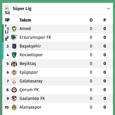
Süper Lig
#
Takım
O
P
Amed
0
0
1
Erzurumspor FK
0
0
2
Başakşehir
0
0
3
Kocaelispor
0
0
4
Beşiktaş
0
0
5
Eyüpspor
0
0
6
Galatasaray
0
0
7
Çorum FK
0
0
8
Gaziantep FK
0
0
9
Alanyaspor
0
0
10