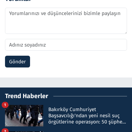
Gönder
Trend Haberler
1
Bakırköy Cumhuriyet
Başsavcılığı'ndan yeni nesil suç
örgütlerine operasyon: 50 şüpheli
hakkında gözaltı kararı
2