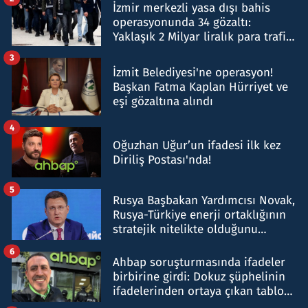
İzmir merkezli yasa dışı bahis
operasyonunda 34 gözaltı:
Yaklaşık 2 Milyar liralık para trafiği
tespit edildi
3
İzmit Belediyesi'ne operasyon!
Başkan Fatma Kaplan Hürriyet ve
eşi gözaltına alındı
4
Oğuzhan Uğur’un ifadesi ilk kez
Diriliş Postası'nda!
5
Rusya Başbakan Yardımcısı Novak,
Rusya-Türkiye enerji ortaklığının
stratejik nitelikte olduğunu
belirtti
6
Ahbap soruşturmasında ifadeler
birbirine girdi: Dokuz şüphelinin
ifadelerinden ortaya çıkan tablo
şok etti