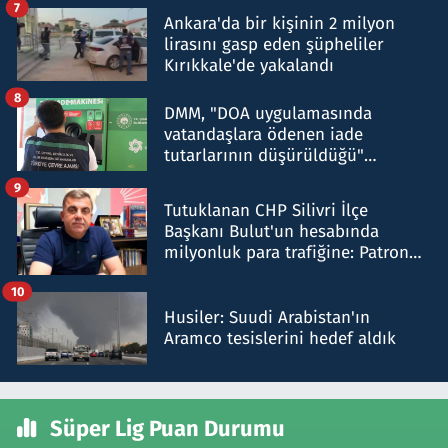
7
Ankara'da bir kişinin 2 milyon
lirasını gasp eden şüpheliler
Kırıkkale'de yakalandı
8
DMM, "DOA uygulamasında
vatandaşlara ödenen iade
tutarlarının düşürüldüğü"
iddiasını yalanladı
9
Tutuklanan CHP Silivri İlçe
Başkanı Bulut'un hesabında
milyonluk para trafiğine: Patron
talimat verdi, ben gönderdim
10
Husiler: Suudi Arabistan'ın
Aramco tesislerini hedef aldık
Süper Lig Puan Durumu