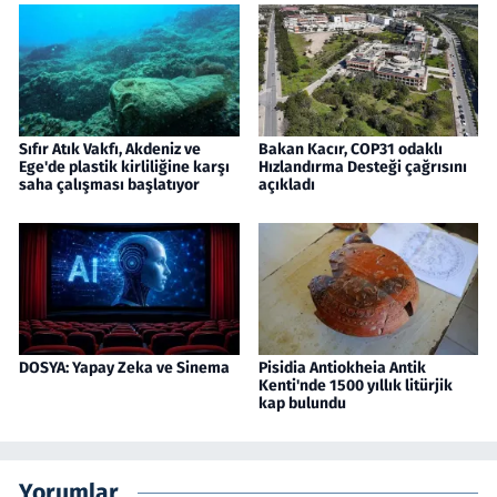
Sıfır Atık Vakfı, Akdeniz ve
Bakan Kacır, COP31 odaklı
Ege'de plastik kirliliğine karşı
Hızlandırma Desteği çağrısını
saha çalışması başlatıyor
açıkladı
DOSYA: Yapay Zeka ve Sinema
Pisidia Antiokheia Antik
Kenti'nde 1500 yıllık litürjik
kap bulundu
Yorumlar