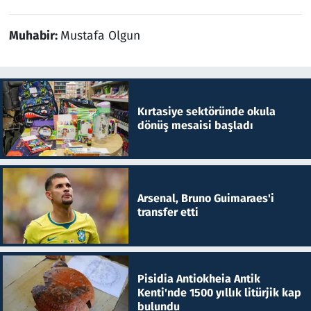
Muhabir:
Mustafa Olgun
Kırtasiye sektöründe okula
dönüş mesaisi başladı
Arsenal, Bruno Guimaraes'i
transfer etti
Pisidia Antiokheia Antik
Kenti'nde 1500 yıllık litürjik kap
bulundu