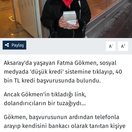
Resmi İlanlar
Rüya Tabirleri
Sağlık
Paylaş
-
+
A
A
Savunma Sanayi
Aksaray'da yaşayan Fatma Gökmen, sosyal
medyada 'düşük kredi' sistemine tıklayıp, 40
Seçim 2023
bin TL kredi başvurusunda bulundu.
Spor
Ancak Gökmen'in tıkladığı link,
dolandırıcıların bir tuzağıydı...
Teknoloji ve Bilim
Gökmen, başvurusunun ardından telefonla
Televizyon
arayıp kendisini bankacı olarak tanıtan kişiye