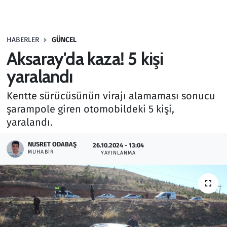
Gündem
HABERLER
GÜNCEL
Haber
Aksaray'da kaza! 5 kişi
Kültür Sanat
yaralandı
Kentte sürücüsünün virajı alamaması sonucu
Kurumsal Haberler
şarampole giren otomobildeki 5 kişi,
yaralandı.
Lezzet Durağı
NUSRET ODABAŞ
26.10.2024 - 13:04
Memur ve Kamu
MUHABIR
YAYINLANMA
Otomobil
Oyun
Ramazan