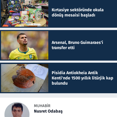
Kırtasiye sektöründe okula
dönüş mesaisi başladı
Arsenal, Bruno Guimaraes'i
transfer etti
Pisidia Antiokheia Antik
Kenti'nde 1500 yıllık litürjik kap
bulundu
MUHABIR
Nusret Odabaş