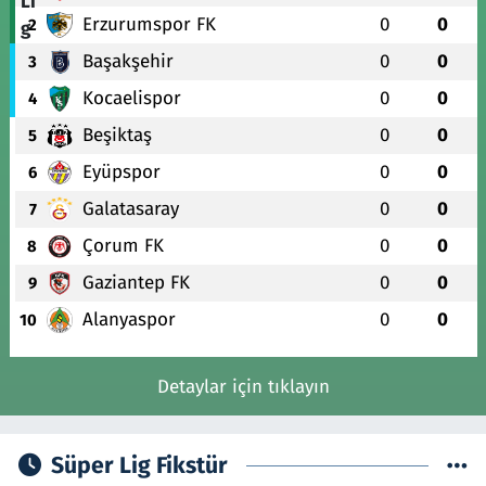
Erzurumspor FK
0
0
2
Başakşehir
0
0
3
Kocaelispor
0
0
4
Beşiktaş
0
0
5
Eyüpspor
0
0
6
Galatasaray
0
0
7
Çorum FK
0
0
8
Gaziantep FK
0
0
9
Alanyaspor
0
0
10
Detaylar için tıklayın
Süper Lig Fikstür