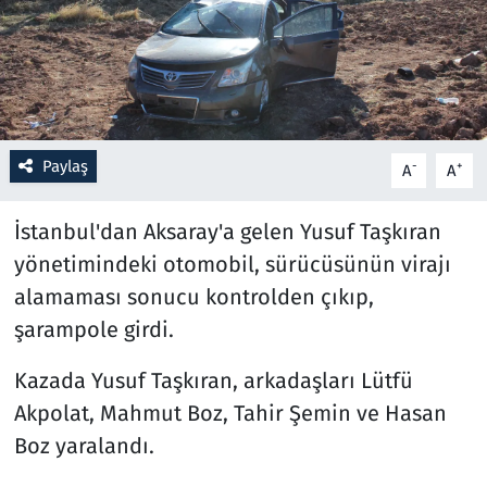
Resmi İlanlar
Rüya Tabirleri
Sağlık
Paylaş
-
+
A
A
Savunma Sanayi
İstanbul'dan Aksaray'a gelen Yusuf Taşkıran
yönetimindeki otomobil, sürücüsünün virajı
Seçim 2023
alamaması sonucu kontrolden çıkıp,
şarampole girdi.
Spor
Kazada Yusuf Taşkıran, arkadaşları Lütfü
Teknoloji ve Bilim
Akpolat, Mahmut Boz, Tahir Şemin ve Hasan
Televizyon
Boz yaralandı.