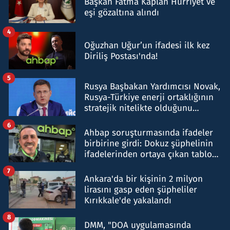
Başkan Fatma Kaplan Hürriyet ve
eşi gözaltına alındı
4
Oğuzhan Uğur’un ifadesi ilk kez
Diriliş Postası'nda!
5
Rusya Başbakan Yardımcısı Novak,
Rusya-Türkiye enerji ortaklığının
stratejik nitelikte olduğunu
belirtti
6
Ahbap soruşturmasında ifadeler
birbirine girdi: Dokuz şüphelinin
ifadelerinden ortaya çıkan tablo
şok etti
7
Ankara'da bir kişinin 2 milyon
lirasını gasp eden şüpheliler
Kırıkkale'de yakalandı
8
DMM, "DOA uygulamasında