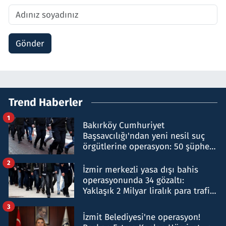
Gönder
Trend Haberler
1
Bakırköy Cumhuriyet
Başsavcılığı'ndan yeni nesil suç
örgütlerine operasyon: 50 şüpheli
hakkında gözaltı kararı
2
İzmir merkezli yasa dışı bahis
operasyonunda 34 gözaltı:
Yaklaşık 2 Milyar liralık para trafiği
tespit edildi
3
İzmit Belediyesi'ne operasyon!