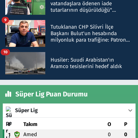
vatandaşlara ödenen iade
tutarlarının düşürüldüğü"
iddiasını yalanladı
9
Tutuklanan CHP Silivri İlçe
Başkanı Bulut'un hesabında
milyonluk para trafiğine: Patron
talimat verdi, ben gönderdim
10
Husiler: Suudi Arabistan'ın
Aramco tesislerini hedef aldık
Süper Lig Puan Durumu
Süper Lig
#
Takım
O
P
Amed
0
0
1