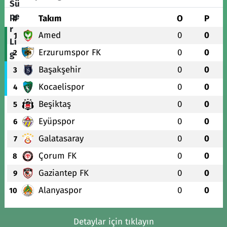
#
Takım
O
P
Amed
0
0
1
Erzurumspor FK
0
0
2
Başakşehir
0
0
3
Kocaelispor
0
0
4
Beşiktaş
0
0
5
Eyüpspor
0
0
6
Galatasaray
0
0
7
Çorum FK
0
0
8
Gaziantep FK
0
0
9
Alanyaspor
0
0
10
Detaylar için tıklayın