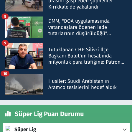
lirasını gasp eden şüpheliler
Kırıkkale'de yakalandı
8
DMM, "DOA uygulamasında
vatandaşlara ödenen iade
tutarlarının düşürüldüğü"
iddiasını yalanladı
9
Tutuklanan CHP Silivri İlçe
Başkanı Bulut'un hesabında
milyonluk para trafiğine: Patron
talimat verdi, ben gönderdim
10
Husiler: Suudi Arabistan'ın
Aramco tesislerini hedef aldık
Süper Lig Puan Durumu
Süper Lig