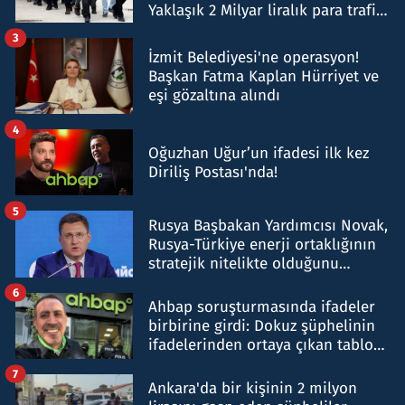
Yaklaşık 2 Milyar liralık para trafiği
tespit edildi
3
İzmit Belediyesi'ne operasyon!
Başkan Fatma Kaplan Hürriyet ve
eşi gözaltına alındı
4
Oğuzhan Uğur’un ifadesi ilk kez
Diriliş Postası'nda!
5
Rusya Başbakan Yardımcısı Novak,
Rusya-Türkiye enerji ortaklığının
stratejik nitelikte olduğunu
belirtti
6
Ahbap soruşturmasında ifadeler
birbirine girdi: Dokuz şüphelinin
ifadelerinden ortaya çıkan tablo
şok etti
7
Ankara'da bir kişinin 2 milyon