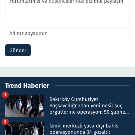
Gönder
Trend Haberler
1
Bakırköy Cumhuriyet
Başsavcılığı'ndan yeni nesil suç
örgütlerine operasyon: 50 şüpheli
hakkında gözaltı kararı
2
İzmir merkezli yasa dışı bahis
operasyonunda 34 gözaltı: