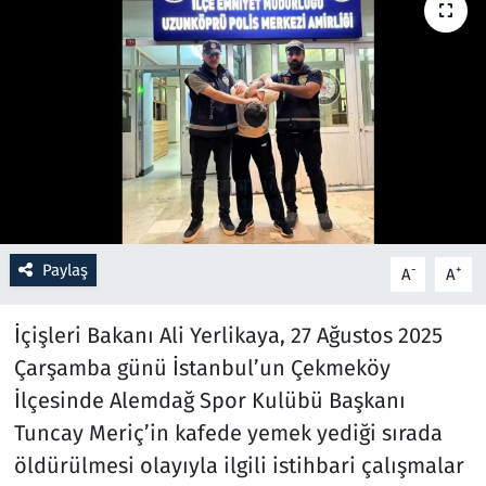
Resmi İlanlar
Rüya Tabirleri
Sağlık
Savunma Sanayi
Paylaş
Seçim 2023
-
+
A
A
Spor
İçişleri Bakanı Ali Yerlikaya, 27 Ağustos 2025
Çarşamba günü İstanbul’un Çekmeköy
Teknoloji ve Bilim
İlçesinde Alemdağ Spor Kulübü Başkanı
Tuncay Meriç’in kafede yemek yediği sırada
Televizyon
öldürülmesi olayıyla ilgili istihbari çalışmalar