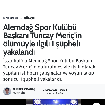
Gündem
HABERLER
GÜNCEL
Haber
Alemdağ Spor Kulübü
Kültür Sanat
Başkanı Tuncay Meriç’in
ölümüyle ilgili 1 şüpheli
Kurumsal Haberler
yakalandı
Lezzet Durağı
İstanbul’da Alemdağ Spor Kulübü Başkanı
Tuncay Meriç’in öldürülmesiyle ilgili olarak
Memur ve Kamu
yapılan istihbari çalışmalar ve yoğun takip
sonucu 1 şüpheli yakalandı.
Otomobil
NUSRET ODABAŞ
29.08.2025 - 08:31
Oyun
MUHABIR
YAYINLANMA
Ramazan