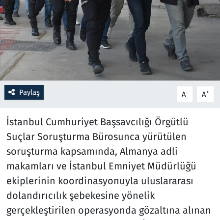
Resmi İlanlar
Rüya Tabirleri
Sağlık
Paylaş
-
+
A
A
Savunma Sanayi
İstanbul Cumhuriyet Başsavcılığı Örgütlü
Seçim 2023
Suçlar Soruşturma Bürosunca yürütülen
Spor
soruşturma kapsamında, Almanya adli
makamları ve İstanbul Emniyet Müdürlüğü
Teknoloji ve Bilim
ekiplerinin koordinasyonuyla uluslararası
dolandırıcılık şebekesine yönelik
Televizyon
gerçekleştirilen operasyonda gözaltına alınan