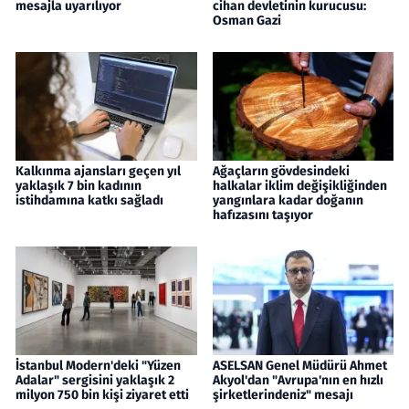
mesajla uyarılıyor
cihan devletinin kurucusu:
Osman Gazi
Kalkınma ajansları geçen yıl
Ağaçların gövdesindeki
yaklaşık 7 bin kadının
halkalar iklim değişikliğinden
istihdamına katkı sağladı
yangınlara kadar doğanın
hafızasını taşıyor
İstanbul Modern'deki "Yüzen
ASELSAN Genel Müdürü Ahmet
Adalar" sergisini yaklaşık 2
Akyol'dan "Avrupa'nın en hızlı
milyon 750 bin kişi ziyaret etti
şirketlerindeniz" mesajı