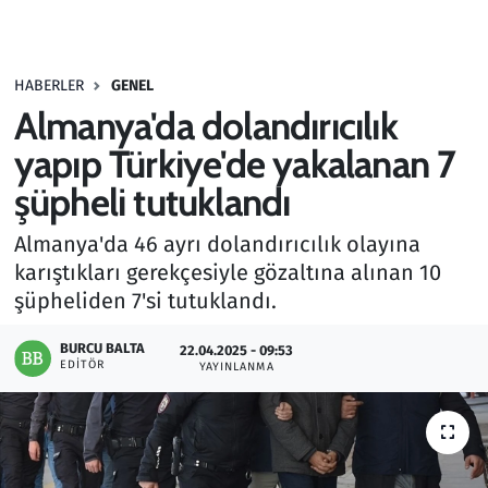
Gündem
HABERLER
GENEL
Haber
Almanya'da dolandırıcılık
Kültür Sanat
yapıp Türkiye'de yakalanan 7
şüpheli tutuklandı
Kurumsal Haberler
Almanya'da 46 ayrı dolandırıcılık olayına
Lezzet Durağı
karıştıkları gerekçesiyle gözaltına alınan 10
şüpheliden 7'si tutuklandı.
Memur ve Kamu
BURCU BALTA
22.04.2025 - 09:53
EDITÖR
YAYINLANMA
Otomobil
Oyun
Ramazan