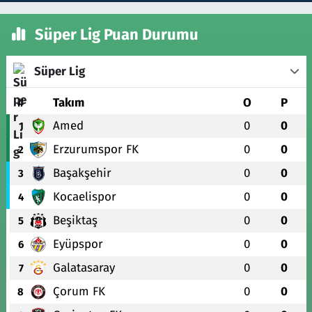
Süper Lig Puan Durumu
Süper Lig
#
Takım
O
P
Amed
0
0
1
Erzurumspor FK
0
0
2
Başakşehir
0
0
3
Kocaelispor
0
0
4
Beşiktaş
0
0
5
Eyüpspor
0
0
6
Galatasaray
0
0
7
Çorum FK
0
0
8