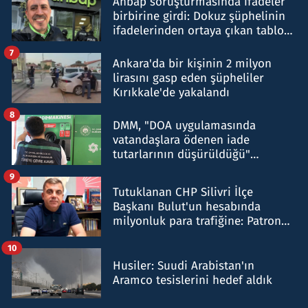
Ahbap soruşturmasında ifadeler
birbirine girdi: Dokuz şüphelinin
ifadelerinden ortaya çıkan tablo
şok etti
7
Ankara'da bir kişinin 2 milyon
lirasını gasp eden şüpheliler
Kırıkkale'de yakalandı
8
DMM, "DOA uygulamasında
vatandaşlara ödenen iade
tutarlarının düşürüldüğü"
iddiasını yalanladı
9
Tutuklanan CHP Silivri İlçe
Başkanı Bulut'un hesabında
milyonluk para trafiğine: Patron
talimat verdi, ben gönderdim
10
Husiler: Suudi Arabistan'ın
Aramco tesislerini hedef aldık