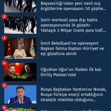
Başsavcılığı'ndan yeni nesil suç
örgütlerine operasyon: 50 şüpheli
hakkında gözaltı kararı
2
İzmir merkezli yasa dışı bahis
operasyonunda 34 gözaltı:
Yaklaşık 2 Milyar liralık para trafiği
tespit edildi
3
İzmit Belediyesi'ne operasyon!
Başkan Fatma Kaplan Hürriyet ve
eşi gözaltına alındı
4
Oğuzhan Uğur’un ifadesi ilk kez
Diriliş Postası'nda!
5
Rusya Başbakan Yardımcısı Novak,
Rusya-Türkiye enerji ortaklığının
stratejik nitelikte olduğunu
belirtti
6