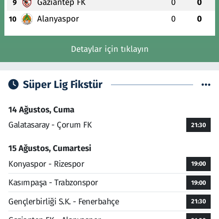
Gaziantep FK
0
0
9
Alanyaspor
0
0
10
Detaylar için tıklayın
Süper Lig Fikstür
14 Ağustos, Cuma
Galatasaray - Çorum FK
21:30
15 Ağustos, Cumartesi
Konyaspor - Rizespor
19:00
Kasımpaşa - Trabzonspor
19:00
Gençlerbirliği S.K. - Fenerbahçe
21:30