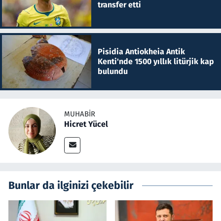
transfer etti
Pisidia Antiokheia Antik
Kenti'nde 1500 yıllık litürjik kap
bulundu
MUHABIR
Hicret Yücel
Bunlar da ilginizi çekebilir