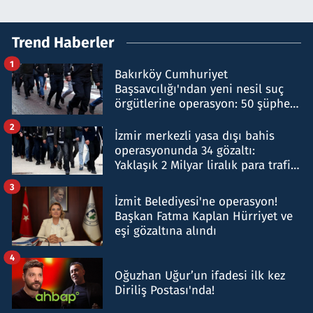
Trend Haberler
1
Bakırköy Cumhuriyet
Başsavcılığı'ndan yeni nesil suç
örgütlerine operasyon: 50 şüpheli
hakkında gözaltı kararı
2
İzmir merkezli yasa dışı bahis
operasyonunda 34 gözaltı:
Yaklaşık 2 Milyar liralık para trafiği
tespit edildi
3
İzmit Belediyesi'ne operasyon!
Başkan Fatma Kaplan Hürriyet ve
eşi gözaltına alındı
4
Oğuzhan Uğur’un ifadesi ilk kez
Diriliş Postası'nda!