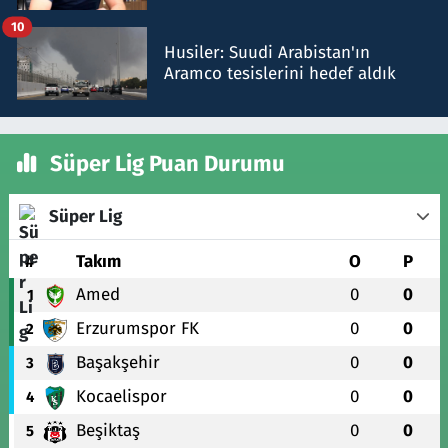
talimat verdi, ben gönderdim
10
Husiler: Suudi Arabistan'ın
Aramco tesislerini hedef aldık
Süper Lig Puan Durumu
Süper Lig
#
Takım
O
P
Amed
0
0
1
Erzurumspor FK
0
0
2
Başakşehir
0
0
3
Kocaelispor
0
0
4
Beşiktaş
0
0
5