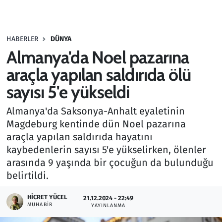
Gündem
HABERLER
DÜNYA
Haber
Almanya'da Noel pazarına
Kültür Sanat
araçla yapılan saldırıda ölü
sayısı 5'e yükseldi
Kurumsal Haberler
Almanya'da Saksonya-Anhalt eyaletinin
Lezzet Durağı
Magdeburg kentinde dün Noel pazarına
araçla yapılan saldırıda hayatını
Memur ve Kamu
kaybedenlerin sayısı 5'e yükselirken, ölenler
arasında 9 yaşında bir çocuğun da bulunduğu
Otomobil
belirtildi.
Oyun
HICRET YÜCEL
21.12.2024 - 22:49
MUHABIR
YAYINLANMA
Ramazan