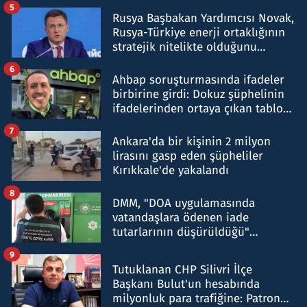
5
Rusya Başbakan Yardımcısı Novak,
Rusya-Türkiye enerji ortaklığının
stratejik nitelikte olduğunu
belirtti
6
Ahbap soruşturmasında ifadeler
birbirine girdi: Dokuz şüphelinin
ifadelerinden ortaya çıkan tablo
şok etti
7
Ankara'da bir kişinin 2 milyon
lirasını gasp eden şüpheliler
Kırıkkale'de yakalandı
8
DMM, "DOA uygulamasında
vatandaşlara ödenen iade
tutarlarının düşürüldüğü"
iddiasını yalanladı
9
Tutuklanan CHP Silivri İlçe
Başkanı Bulut'un hesabında
milyonluk para trafiğine: Patron