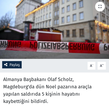
Resmi İlanlar
Rüya Tabirleri
Sağlık
Savunma Sanayi
Seçim 2023
Paylaş
-
+
A
A
Spor
Almanya Başbakanı Olaf Scholz,
Teknoloji ve Bilim
Magdeburg'da dün Noel pazarına araçla
yapılan saldırıda 5 kişinin hayatını
Televizyon
kaybettiğini bildirdi.