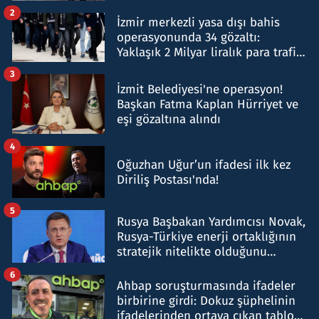
hakkında gözaltı kararı
2
İzmir merkezli yasa dışı bahis
operasyonunda 34 gözaltı:
Yaklaşık 2 Milyar liralık para trafiği
tespit edildi
3
İzmit Belediyesi'ne operasyon!
Başkan Fatma Kaplan Hürriyet ve
eşi gözaltına alındı
4
Oğuzhan Uğur’un ifadesi ilk kez
Diriliş Postası'nda!
5
Rusya Başbakan Yardımcısı Novak,
Rusya-Türkiye enerji ortaklığının
stratejik nitelikte olduğunu
belirtti
6
Ahbap soruşturmasında ifadeler
birbirine girdi: Dokuz şüphelinin
ifadelerinden ortaya çıkan tablo