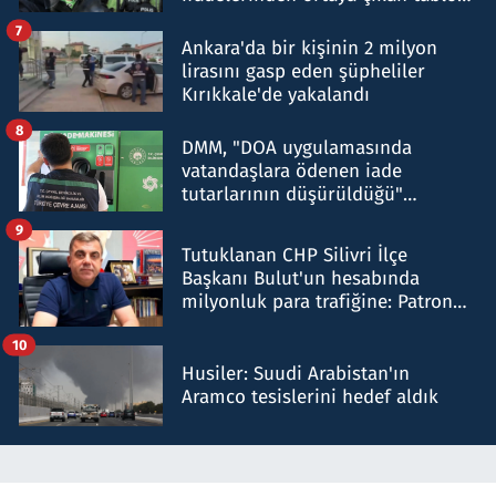
şok etti
7
Ankara'da bir kişinin 2 milyon
lirasını gasp eden şüpheliler
Kırıkkale'de yakalandı
8
DMM, "DOA uygulamasında
vatandaşlara ödenen iade
tutarlarının düşürüldüğü"
iddiasını yalanladı
9
Tutuklanan CHP Silivri İlçe
Başkanı Bulut'un hesabında
milyonluk para trafiğine: Patron
talimat verdi, ben gönderdim
10
Husiler: Suudi Arabistan'ın
Aramco tesislerini hedef aldık