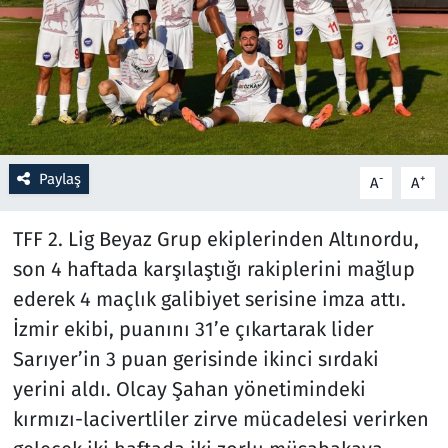
Resmi İlanlar
Rüya Tabirleri
Sağlık
Paylaş
-
+
A
A
Savunma Sanayi
TFF 2. Lig Beyaz Grup ekiplerinden Altınordu,
Seçim 2023
son 4 haftada karşılaştığı rakiplerini mağlup
ederek 4 maçlık galibiyet serisine imza attı.
Spor
İzmir ekibi, puanını 31’e çıkartarak lider
Teknoloji ve Bilim
Sarıyer’in 3 puan gerisinde ikinci sırdaki
yerini aldı. Olcay Şahan yönetimindeki
Televizyon
kırmızı-lacivertliler zirve mücadelesi verirken