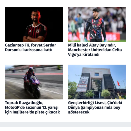
Gaziantep FK, forvet Serdar
Milli kaleci Altay Bayındır,
Dursun'u kadrosuna kattı
Manchester United'dan Celta
Vigo'ya kiralandı
Toprak Razgatlıoğlu,
Gençlerbirliği Lisesi, Çin'deki
MotoGP'de sezonun 12. yarışı
Dünya Şampiyonası'nda boy
için İngiltere'de piste çıkacak
gösterecek