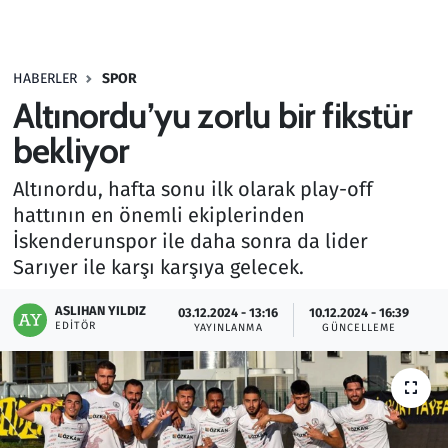
Gündem
HABERLER
SPOR
Haber
Altınordu’yu zorlu bir fikstür
Kültür Sanat
bekliyor
Altınordu, hafta sonu ilk olarak play-off
Kurumsal Haberler
hattının en önemli ekiplerinden
İskenderunspor ile daha sonra da lider
Lezzet Durağı
Sarıyer ile karşı karşıya gelecek.
Memur ve Kamu
ASLIHAN YILDIZ
03.12.2024 - 13:16
10.12.2024 - 16:39
EDITÖR
YAYINLANMA
GÜNCELLEME
Otomobil
Oyun
Ramazan