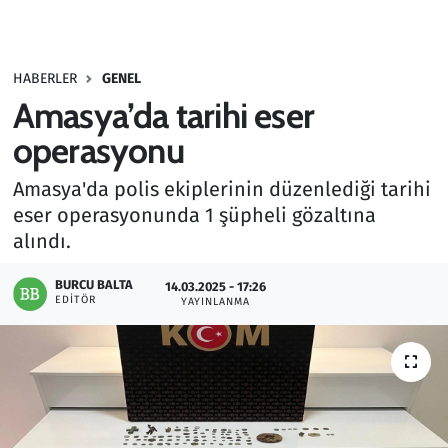
Gündem
HABERLER
GENEL
Haber
Amasya’da tarihi eser
Kültür Sanat
operasyonu
Amasya'da polis ekiplerinin düzenlediği tarihi
Kurumsal Haberler
eser operasyonunda 1 şüpheli gözaltına
alındı.
Lezzet Durağı
BURCU BALTA
14.03.2025 - 17:26
Memur ve Kamu
EDITÖR
YAYINLANMA
Otomobil
Oyun
Ramazan