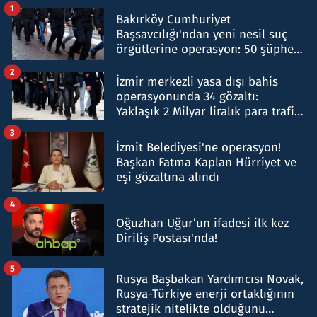
1
Bakırköy Cumhuriyet
Başsavcılığı'ndan yeni nesil suç
örgütlerine operasyon: 50 şüpheli
hakkında gözaltı kararı
2
İzmir merkezli yasa dışı bahis
operasyonunda 34 gözaltı:
Yaklaşık 2 Milyar liralık para trafiği
tespit edildi
3
İzmit Belediyesi'ne operasyon!
Başkan Fatma Kaplan Hürriyet ve
eşi gözaltına alındı
4
Oğuzhan Uğur’un ifadesi ilk kez
Diriliş Postası'nda!
5
Rusya Başbakan Yardımcısı Novak,
Rusya-Türkiye enerji ortaklığının
stratejik nitelikte olduğunu