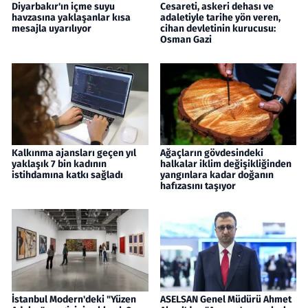
Diyarbakır'ın içme suyu
Cesareti, askeri dehası ve
havzasına yaklaşanlar kısa
adaletiyle tarihe yön veren,
mesajla uyarılıyor
cihan devletinin kurucusu:
Osman Gazi
Kalkınma ajansları geçen yıl
Ağaçların gövdesindeki
yaklaşık 7 bin kadının
halkalar iklim değişikliğinden
istihdamına katkı sağladı
yangınlara kadar doğanın
hafızasını taşıyor
İstanbul Modern'deki "Yüzen
ASELSAN Genel Müdürü Ahmet