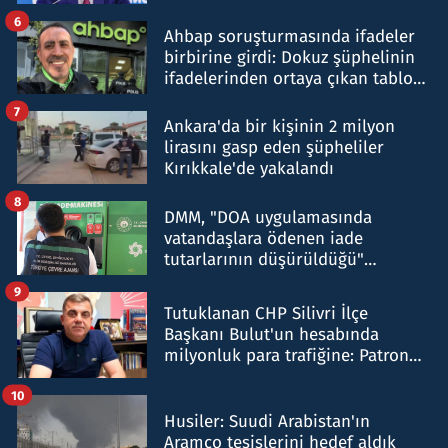
belirtti
6
Ahbap soruşturmasında ifadeler
birbirine girdi: Dokuz şüphelinin
ifadelerinden ortaya çıkan tablo
şok etti
7
Ankara'da bir kişinin 2 milyon
lirasını gasp eden şüpheliler
Kırıkkale'de yakalandı
8
DMM, "DOA uygulamasında
vatandaşlara ödenen iade
tutarlarının düşürüldüğü"
iddiasını yalanladı
9
Tutuklanan CHP Silivri İlçe
Başkanı Bulut'un hesabında
milyonluk para trafiğine: Patron
talimat verdi, ben gönderdim
10
Husiler: Suudi Arabistan'ın
Aramco tesislerini hedef aldık