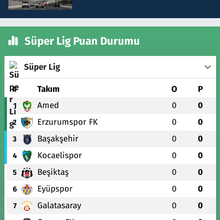
Süper Lig Puan Durumu
Süper Lig
#
Takım
O
P
Amed
0
0
1
Erzurumspor FK
0
0
2
Başakşehir
0
0
3
Kocaelispor
0
0
4
Beşiktaş
0
0
5
Eyüpspor
0
0
6
Galatasaray
0
0
7