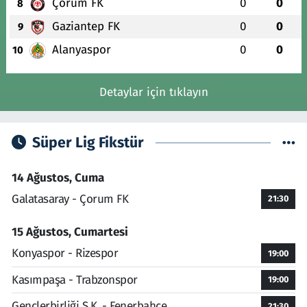
Çorum FK
0
0
8
Gaziantep FK
0
0
9
Alanyaspor
0
0
10
Detaylar için tıklayın
Süper Lig Fikstür
14 Ağustos, Cuma
Galatasaray - Çorum FK
21:30
15 Ağustos, Cumartesi
Konyaspor - Rizespor
19:00
Kasımpaşa - Trabzonspor
19:00
Gençlerbirliği S.K. - Fenerbahçe
21:30