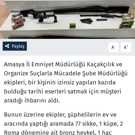
Resmi İlanlar
Rüya Tabirleri
Sağlık
Paylaş
-
+
A
A
Savunma Sanayi
Amasya İl Emniyet Müdürlüğü Kaçakçılık ve
Organize Suçlarla Mücadele Şube Müdürlüğü
Seçim 2023
ekipleri, bir kişinin izinsiz yapılan kazıda
bulduğu tarihi eserleri satmak için müşteri
Spor
aradığı ihbarını aldı.
Teknoloji ve Bilim
Bunun üzerine ekipler, şüphelilerin ev ve
Televizyon
aracında yaptığı aramada 77 sikke, 1 küpe, 2
Roma dönemine ait bronz heykel, 1 haç