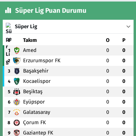
Süper Lig Puan Durumu
Süper Lig
#
Takım
O
P
Amed
0
0
1
Erzurumspor FK
0
0
2
Başakşehir
0
0
3
Kocaelispor
0
0
4
Beşiktaş
0
0
5
Eyüpspor
0
0
6
Galatasaray
0
0
7
Çorum FK
0
0
8
Gaziantep FK
0
0
9