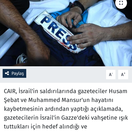
Resmi İlanlar
Rüya Tabirleri
Sağlık
Savunma Sanayi
Paylaş
Seçim 2023
-
+
A
A
Spor
CAIR, İsrail'in saldırılarında gazeteciler Husam
Şebat ve Muhammed Mansur'un hayatını
Teknoloji ve Bilim
kaybetmesinin ardından yaptığı açıklamada,
gazetecilerin İsrail'in Gazze'deki vahşetine ışık
Televizyon
tuttukları için hedef alındığı ve