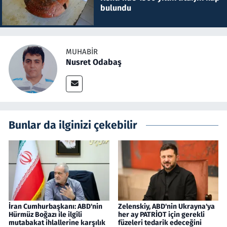
bulundu
MUHABIR
Nusret Odabaş
Bunlar da ilginizi çekebilir
İran Cumhurbaşkanı: ABD'nin
Zelenskiy, ABD'nin Ukrayna'ya
Hürmüz Boğazı ile ilgili
her ay PATRİOT için gerekli
mutabakat ihlallerine karşılık
füzeleri tedarik edeceğini