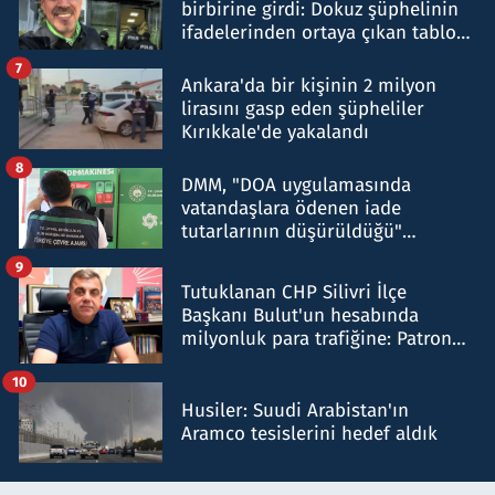
birbirine girdi: Dokuz şüphelinin
ifadelerinden ortaya çıkan tablo
şok etti
7
Ankara'da bir kişinin 2 milyon
lirasını gasp eden şüpheliler
Kırıkkale'de yakalandı
8
DMM, "DOA uygulamasında
vatandaşlara ödenen iade
tutarlarının düşürüldüğü"
iddiasını yalanladı
9
Tutuklanan CHP Silivri İlçe
Başkanı Bulut'un hesabında
milyonluk para trafiğine: Patron
talimat verdi, ben gönderdim
10
Husiler: Suudi Arabistan'ın
Aramco tesislerini hedef aldık