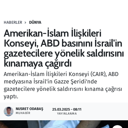
Gündem
HABERLER
DÜNYA
Haber
Amerikan-İslam İlişkileri
Kültür Sanat
Konseyi, ABD basınını İsrail'in
gazetecilere yönelik saldırısını
Kurumsal Haberler
kınamaya çağırdı
Lezzet Durağı
Amerikan-İslam İlişkileri Konseyi (CAIR), ABD
medyasına İsrail'in Gazze Şeridi'nde
Memur ve Kamu
gazetecilere yönelik saldırısını kınama çağrısı
yaptı.
Otomobil
NUSRET ODABAŞ
25.03.2025 - 08:11
Oyun
MUHABIR
YAYINLANMA
Ramazan