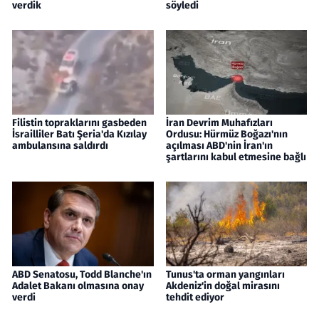
verdik
söyledi
Filistin topraklarını gasbeden
İran Devrim Muhafızları
İsrailliler Batı Şeria'da Kızılay
Ordusu: Hürmüz Boğazı'nın
ambulansına saldırdı
açılması ABD'nin İran'ın
şartlarını kabul etmesine bağlı
ABD Senatosu, Todd Blanche'ın
Tunus'ta orman yangınları
Adalet Bakanı olmasına onay
Akdeniz'in doğal mirasını
verdi
tehdit ediyor