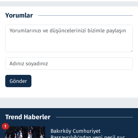
Yorumlar
Gönder
Trend Haberler
1
Bakırköy Cumhuriyet
Başsavcılığı'ndan yeni nesil suç