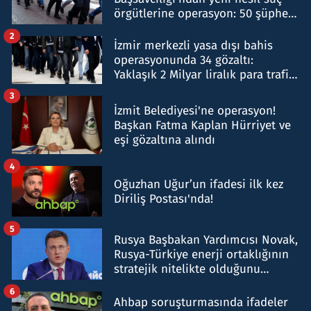
örgütlerine operasyon: 50 şüpheli
hakkında gözaltı kararı
2
İzmir merkezli yasa dışı bahis
operasyonunda 34 gözaltı:
Yaklaşık 2 Milyar liralık para trafiği
tespit edildi
3
İzmit Belediyesi'ne operasyon!
Başkan Fatma Kaplan Hürriyet ve
eşi gözaltına alındı
4
Oğuzhan Uğur’un ifadesi ilk kez
Diriliş Postası'nda!
5
Rusya Başbakan Yardımcısı Novak,
Rusya-Türkiye enerji ortaklığının
stratejik nitelikte olduğunu
belirtti
6
Ahbap soruşturmasında ifadeler