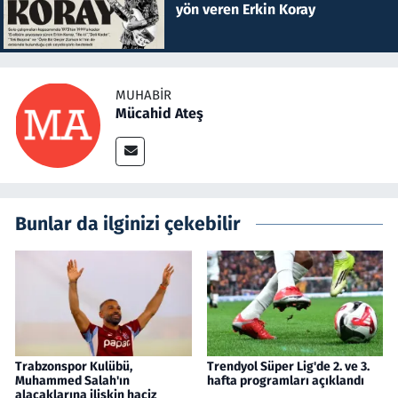
yön veren Erkin Koray
MUHABIR
Mücahid Ateş
Bunlar da ilginizi çekebilir
Trabzonspor Kulübü,
Trendyol Süper Lig'de 2. ve 3.
Muhammed Salah'ın
hafta programları açıklandı
alacaklarına ilişkin haciz