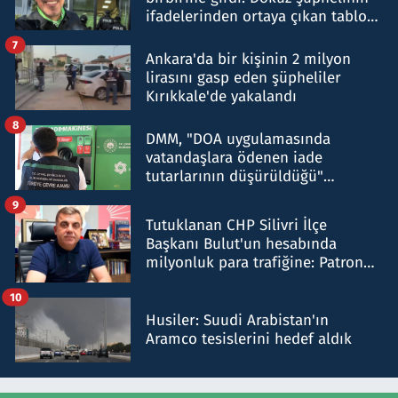
ifadelerinden ortaya çıkan tablo
şok etti
7
Ankara'da bir kişinin 2 milyon
lirasını gasp eden şüpheliler
Kırıkkale'de yakalandı
8
DMM, "DOA uygulamasında
vatandaşlara ödenen iade
tutarlarının düşürüldüğü"
iddiasını yalanladı
9
Tutuklanan CHP Silivri İlçe
Başkanı Bulut'un hesabında
milyonluk para trafiğine: Patron
talimat verdi, ben gönderdim
10
Husiler: Suudi Arabistan'ın
Aramco tesislerini hedef aldık