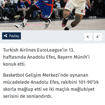
Resmi İlanlar
Rüya Tabirleri
Sağlık
Paylaş
-
+
A
A
Savunma Sanayi
Turkish Airlines EuroLeague’in 13.
haftasında Anadolu Efes, Bayern Münih’i
Seçim 2023
konuk etti.
Spor
Basketbol Gelişim Merkezi’nde oynanan
mücadelede Anadolu Efes, rakibini 101-90’lık
Teknoloji ve Bilim
skorla mağlup etti ve iki maçlık mağlubiyet
Televizyon
serisini de sonlandırdı.