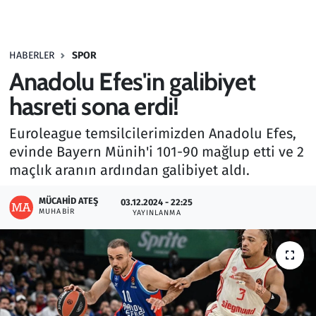
Gündem
HABERLER
SPOR
Haber
Anadolu Efes'in galibiyet
Kültür Sanat
hasreti sona erdi!
Euroleague temsilcilerimizden Anadolu Efes,
Kurumsal Haberler
evinde Bayern Münih'i 101-90 mağlup etti ve 2
maçlık aranın ardından galibiyet aldı.
Lezzet Durağı
MÜCAHID ATEŞ
03.12.2024 - 22:25
Memur ve Kamu
MUHABIR
YAYINLANMA
Otomobil
Oyun
Ramazan