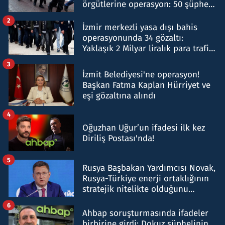
örgütlerine operasyon: 50 şüpheli
hakkında gözaltı kararı
2
İzmir merkezli yasa dışı bahis
operasyonunda 34 gözaltı:
Yaklaşık 2 Milyar liralık para trafiği
tespit edildi
3
İzmit Belediyesi'ne operasyon!
Başkan Fatma Kaplan Hürriyet ve
eşi gözaltına alındı
4
Oğuzhan Uğur’un ifadesi ilk kez
Diriliş Postası'nda!
5
Rusya Başbakan Yardımcısı Novak,
Rusya-Türkiye enerji ortaklığının
stratejik nitelikte olduğunu
belirtti
6
Ahbap soruşturmasında ifadeler
birbirine girdi: Dokuz şüphelinin