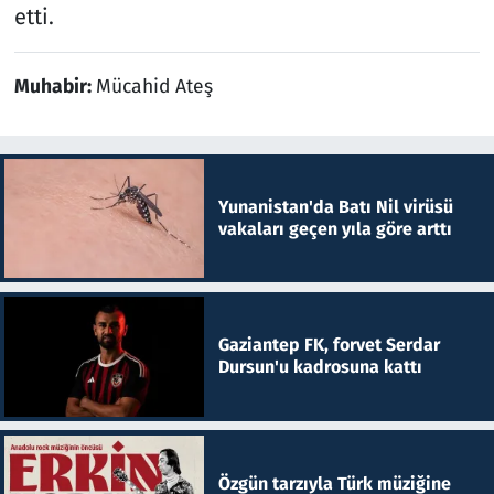
etti.
Muhabir:
Mücahid Ateş
Yunanistan'da Batı Nil virüsü
vakaları geçen yıla göre arttı
Gaziantep FK, forvet Serdar
Dursun'u kadrosuna kattı
Özgün tarzıyla Türk müziğine