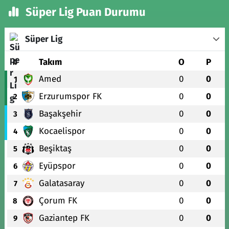
Süper Lig Puan Durumu
Süper Lig
#
Takım
O
P
Amed
0
0
1
Erzurumspor FK
0
0
2
Başakşehir
0
0
3
Kocaelispor
0
0
4
Beşiktaş
0
0
5
Eyüpspor
0
0
6
Galatasaray
0
0
7
Çorum FK
0
0
8
Gaziantep FK
0
0
9