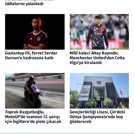
iddialarını yalanladı
Gaziantep FK, forvet Serdar
Milli kaleci Altay Bayındır,
Dursun'u kadrosuna kattı
Manchester United'dan Celta
Vigo'ya kiralandı
Toprak Razgatlıoğlu,
Gençlerbirliği Lisesi, Çin'deki
MotoGP'de sezonun 12. yarışı
Dünya Şampiyonası'nda boy
için İngiltere'de piste çıkacak
gösterecek