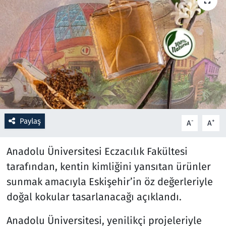
Resmi İlanlar
Rüya Tabirleri
Sağlık
Savunma Sanayi
Paylaş
-
+
A
A
Seçim 2023
Anadolu Üniversitesi Eczacılık Fakültesi
Spor
tarafından, kentin kimliğini yansıtan ürünler
Teknoloji ve Bilim
sunmak amacıyla Eskişehir’in öz değerleriyle
doğal kokular tasarlanacağı açıklandı.
Televizyon
Anadolu Üniversitesi, yenilikçi projeleriyle