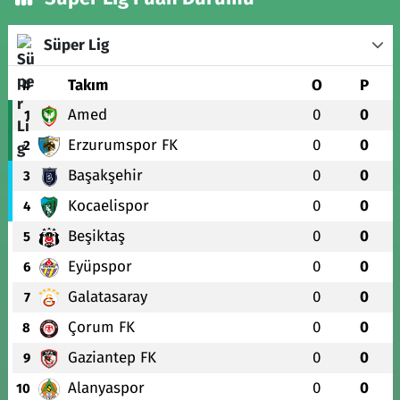
Süper Lig
#
Takım
O
P
Amed
0
0
1
Erzurumspor FK
0
0
2
Başakşehir
0
0
3
Kocaelispor
0
0
4
Beşiktaş
0
0
5
Eyüpspor
0
0
6
Galatasaray
0
0
7
Çorum FK
0
0
8
Gaziantep FK
0
0
9
Alanyaspor
0
0
10