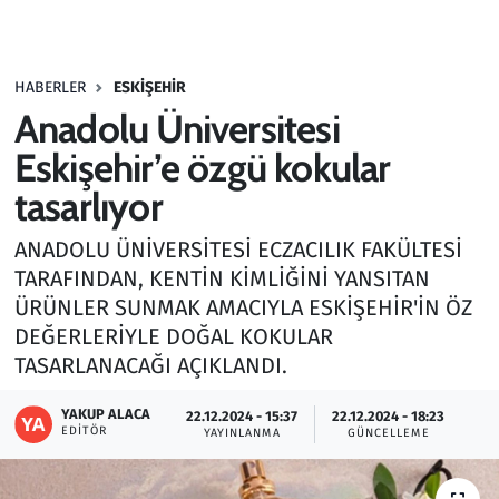
Gündem
HABERLER
ESKIŞEHIR
Haber
Anadolu Üniversitesi
Kültür Sanat
Eskişehir’e özgü kokular
tasarlıyor
Kurumsal Haberler
ANADOLU ÜNİVERSİTESİ ECZACILIK FAKÜLTESİ
Lezzet Durağı
TARAFINDAN, KENTİN KİMLİĞİNİ YANSITAN
ÜRÜNLER SUNMAK AMACIYLA ESKİŞEHİR'İN ÖZ
Memur ve Kamu
DEĞERLERİYLE DOĞAL KOKULAR
TASARLANACAĞI AÇIKLANDI.
Otomobil
YAKUP ALACA
22.12.2024 - 15:37
22.12.2024 - 18:23
EDITÖR
Oyun
YAYINLANMA
GÜNCELLEME
Ramazan