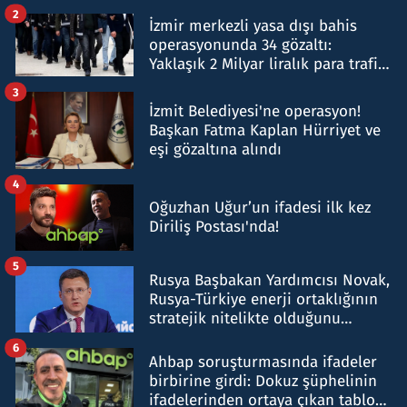
hakkında gözaltı kararı
2
İzmir merkezli yasa dışı bahis
operasyonunda 34 gözaltı:
Yaklaşık 2 Milyar liralık para trafiği
tespit edildi
3
İzmit Belediyesi'ne operasyon!
Başkan Fatma Kaplan Hürriyet ve
eşi gözaltına alındı
4
Oğuzhan Uğur’un ifadesi ilk kez
Diriliş Postası'nda!
5
Rusya Başbakan Yardımcısı Novak,
Rusya-Türkiye enerji ortaklığının
stratejik nitelikte olduğunu
belirtti
6
Ahbap soruşturmasında ifadeler
birbirine girdi: Dokuz şüphelinin
ifadelerinden ortaya çıkan tablo