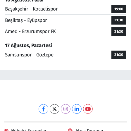
Başakşehir - Kocaelispor
19:00
Beşiktaş - Eyüpspor
21:30
Amed - Erzurumspor FK
21:30
17 Ağustos, Pazartesi
Samsunspor - Göztepe
21:30
Nöbetçi Eczaneler
Hava Durumu