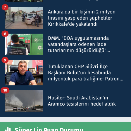
şok etti
7
Ankara'da bir kişinin 2 milyon
lirasını gasp eden şüpheliler
Kırıkkale'de yakalandı
8
DMM, "DOA uygulamasında
vatandaşlara ödenen iade
tutarlarının düşürüldüğü"
iddiasını yalanladı
9
Tutuklanan CHP Silivri İlçe
Başkanı Bulut'un hesabında
milyonluk para trafiğine: Patron
talimat verdi, ben gönderdim
10
Husiler: Suudi Arabistan'ın
Aramco tesislerini hedef aldık
Süper Lig Puan Durumu