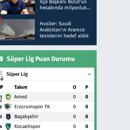
İlçe Başkanı Bulut'un
hesabında milyonluk
para trafiğine: Patron
talimat verdi, ben
Husiler: Suudi
gönderdim
Arabistan'ın Aramco
tesislerini hedef aldık
Süper Lig Puan Durumu
Süper Lig
#
Takım
O
P
Amed
0
0
1
Erzurumspor FK
0
0
2
Başakşehir
0
0
3
Kocaelispor
0
0
4