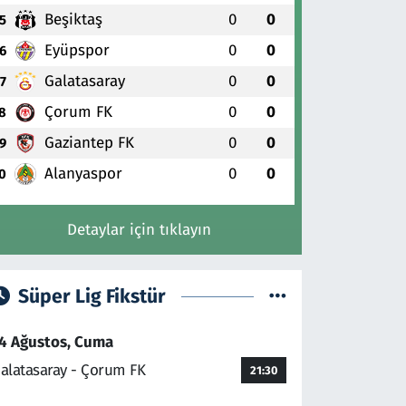
Beşiktaş
0
0
5
Eyüpspor
0
0
6
Galatasaray
0
0
7
Çorum FK
0
0
8
Gaziantep FK
0
0
9
Alanyaspor
0
0
0
Detaylar için tıklayın
Süper Lig Fikstür
4 Ağustos, Cuma
alatasaray - Çorum FK
21:30