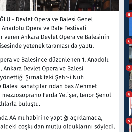
5
LU - Devlet Opera ve Balesi Genel
Anadolu Opera ve Bale Festivali
er veren Ankara Devlet Opera ve Balesinin
6
Lisesinde yetenek taraması da yaptı.
Opera ve Balesince düzenlenen 1. Anadolu
, Ankara Devlet Opera ve Balesi
7
yönettiği Şırnak'taki Şehr-i Nuh
e Balesi sanatçılarından bas Mehmet
 mezzosoprano Ferda Yetişer, tenor Şenol
8
lılarla buluştu.
nda AA muhabirine yaptığı açıklamada,
9
valdeki coşkudan mutlu olduklarını söyledi.