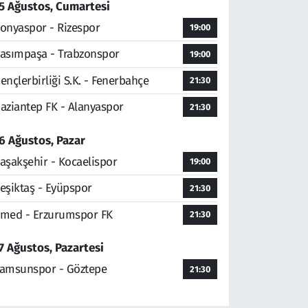
5 Ağustos, Cumartesi
onyaspor - Rizespor
19:00
asımpaşa - Trabzonspor
19:00
ençlerbirliği S.K. - Fenerbahçe
21:30
aziantep FK - Alanyaspor
21:30
6 Ağustos, Pazar
aşakşehir - Kocaelispor
19:00
eşiktaş - Eyüpspor
21:30
med - Erzurumspor FK
21:30
7 Ağustos, Pazartesi
amsunspor - Göztepe
21:30