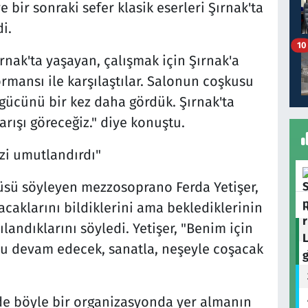
bir sonraki sefer klasik eserleri Şırnak'ta
i.
10
nak'ta yaşayan, çalışmak için Şırnak'a
rmansı ile karşılaştılar. Salonun coşkusu
ci gücünü bir kez daha gördük. Şırnak'ta
rışı göreceğiz." diye konuştu.
izi umutlandırdı"
üsü söyleyen mezzosoprano Ferda Yetişer,
şacaklarını bildiklerini ama beklediklerinin
ılandıklarını söyledi. Yetişer, "Benim için
bu devam edecek, sanatla, neşeyle coşacak
de böyle bir organizasyonda yer almanın