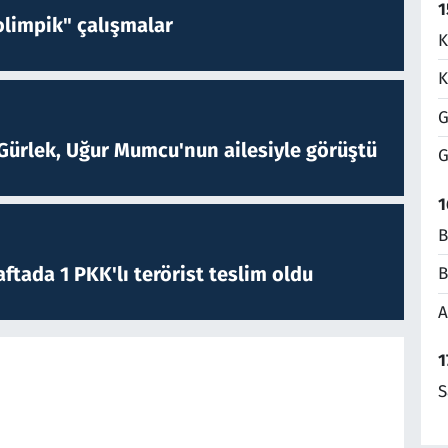
1
limpik" çalışmalar
K
K
G
Gürlek, Uğur Mumcu'nun ailesiyle görüştü
G
1
B
ftada 1 PKK'lı terörist teslim oldu
B
A
1
S