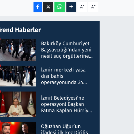
-
+
A
A
Trend Haberler
Bakırköy Cumhuriyet
Başsavcılığı'ndan yeni
nesil suç örgütlerine
operasyon: 50 şüpheli
hakkında gözaltı kararı
İzmir merkezli yasa
dışı bahis
operasyonunda 34
gözaltı: Yaklaşık 2
Milyar liralık para
İzmit Belediyesi'ne
trafiği tespit edildi
operasyon! Başkan
Fatma Kaplan Hürriyet
ve eşi gözaltına alındı
Oğuzhan Uğur’un
ifadesi ilk kez Diriliş