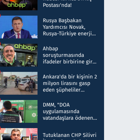
Postası'nda!
Rusya Başbakan
Yardımcısı Novak,
Rusya-Türkiye enerji
ortaklığının stratejik
nitelikte olduğunu
Ahbap
belirtti
soruşturmasında
ifadeler birbirine girdi:
Dokuz şüphelinin
ifadelerinden ortaya
Ankara'da bir kişinin 2
çıkan tablo şok etti
milyon lirasını gasp
eden şüpheliler
Kırıkkale'de yakalandı
DMM, "DOA
uygulamasında
vatandaşlara ödenen
iade tutarlarının
düşürüldüğü" iddiasını
Tutuklanan CHP Silivri
yalanladı