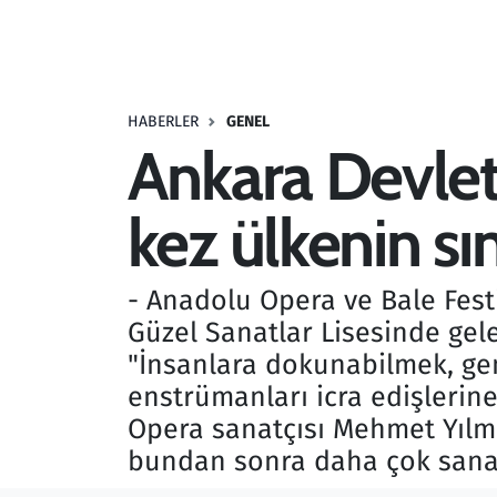
Resmi İlanlar
Rüya Tabirleri
HABERLER
GENEL
Ankara Devlet 
Sağlık
kez ülkenin sı
Savunma Sanayi
Seçim 2023
- Anadolu Opera ve Bale Festi
Güzel Sanatlar Lisesinde gele
Spor
"İnsanlara dokunabilmek, gen
Teknoloji ve Bilim
enstrümanları icra edişlerine 
Opera sanatçısı Mehmet Yılmaz
Televizyon
bundan sonra daha çok sanatı