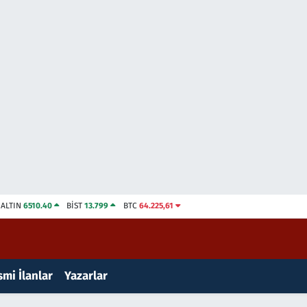
ALTIN
6510.40
BİST
13.799
BTC
64.225,61
mi İlanlar
Yazarlar