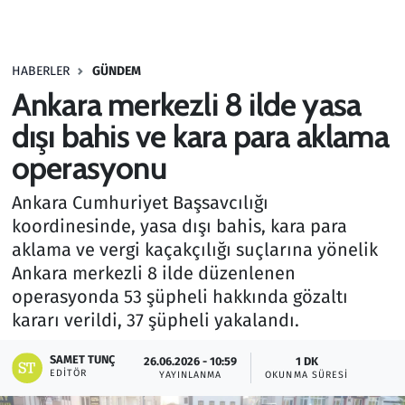
Gündem
HABERLER
GÜNDEM
Haber
Ankara merkezli 8 ilde yasa
Kültür Sanat
dışı bahis ve kara para aklama
operasyonu
Kurumsal Haberler
Ankara Cumhuriyet Başsavcılığı
Lezzet Durağı
koordinesinde, yasa dışı bahis, kara para
aklama ve vergi kaçakçılığı suçlarına yönelik
Memur ve Kamu
Ankara merkezli 8 ilde düzenlenen
operasyonda 53 şüpheli hakkında gözaltı
Otomobil
kararı verildi, 37 şüpheli yakalandı.
Oyun
SAMET TUNÇ
26.06.2026 - 10:59
1 DK
EDITÖR
YAYINLANMA
OKUNMA SÜRESI
Ramazan