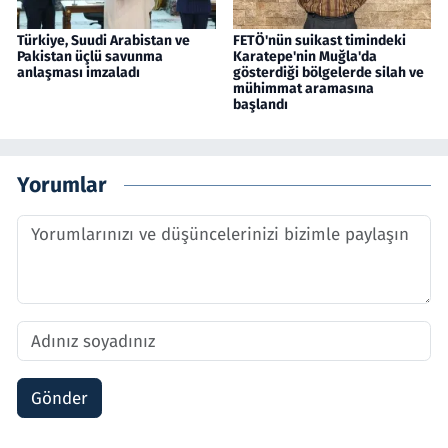
Türkiye, Suudi Arabistan ve
FETÖ'nün suikast timindeki
Pakistan üçlü savunma
Karatepe'nin Muğla'da
anlaşması imzaladı
gösterdiği bölgelerde silah ve
mühimmat aramasına
başlandı
Yorumlar
Gönder