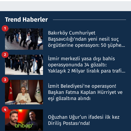
Trend Haberler
1
Bakırköy Cumhuriyet
Başsavcılığı'ndan yeni nesil suç
örgütlerine operasyon: 50 şüpheli
hakkında gözaltı kararı
2
İzmir merkezli yasa dışı bahis
operasyonunda 34 gözaltı:
Yaklaşık 2 Milyar liralık para trafiği
tespit edildi
3
İzmit Belediyesi'ne operasyon!
Başkan Fatma Kaplan Hürriyet ve
eşi gözaltına alındı
4
Oğuzhan Uğur’un ifadesi ilk kez
Diriliş Postası'nda!