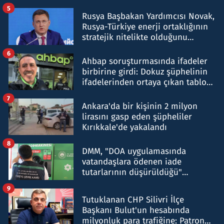
5
Rusya Başbakan Yardımcısı Novak,
Rusya-Türkiye enerji ortaklığının
stratejik nitelikte olduğunu
belirtti
6
Ahbap soruşturmasında ifadeler
birbirine girdi: Dokuz şüphelinin
ifadelerinden ortaya çıkan tablo
şok etti
7
Ankara'da bir kişinin 2 milyon
lirasını gasp eden şüpheliler
Kırıkkale'de yakalandı
8
DMM, "DOA uygulamasında
vatandaşlara ödenen iade
tutarlarının düşürüldüğü"
iddiasını yalanladı
9
Tutuklanan CHP Silivri İlçe
Başkanı Bulut'un hesabında
milyonluk para trafiğine: Patron