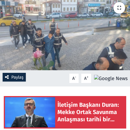
Resmi İlanlar
Rüya Tabirleri
Sağlık
Savunma Sanayi
Seçim 2023
Paylaş
-
+
A
A
Spor
Teknoloji ve Bilim
İletişim Başkanı Duran:
Mekke Ortak Savunma
Televizyon
Anlaşması tarihi bir
adımdır